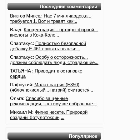
Последние комментарии
Виктор Минск.:
Нас 7 миллиардов,а...
требуется 1. Вот и травят как...
Влад:
Концентрация... ортофосфорной...
кислоты в Кока-Коле...
Спартакус:
Полностью безопасной
добавку Е 461 считать нельзя:...
Спартакус:
Особую осторожность...
должны соблюдать люди, страдающие...
ТАТЬЯНА :
Приводит к остановке
сердца
Пафнутий:
Малат натрия (E350)
(яблочнокислый... натрий) считается...
Ольга:
Спасибо за ценные
рекомендации,... к тому же собранные...
Михаил М:
Фигню несете. Природой
созданы ботулотоксин,...
Популярное