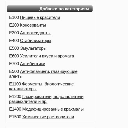
Добавки по категориям
E100
Пищевые красители
E200
Консерванты
E300
Антиоксиданты
E400
Стабилизаторы
E500
Эмульгаторы
E600
Усилители вкуса и аромата
E700
Антибиотики
E900
Антифламинги, глазирующие
агенты
E1100
Ферменты, биологические
катализаторы
E1200
Глазирователи, подсластители,
разрыхлители и пр.
E1400
Модифицированные крахмалы
E1500
Химические растворители