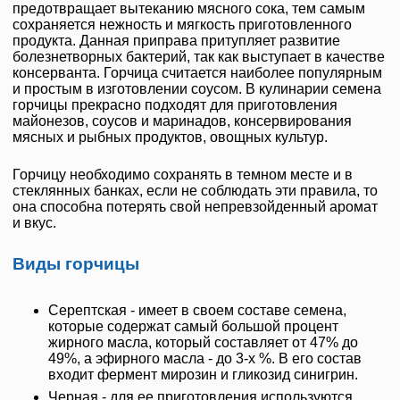
предотвращает вытеканию мясного сока, тем самым
сохраняется нежность и мягкость приготовленного
продукта. Данная приправа притупляет развитие
болезнетворных бактерий, так как выступает в качестве
консерванта. Горчица считается наиболее популярным
и простым в изготовлении соусом. В кулинарии семена
горчицы прекрасно подходят для приготовления
майонезов, соусов и маринадов, консервирования
мясных и рыбных продуктов, овощных культур.
Горчицу необходимо сохранять в темном месте и в
стеклянных банках, если не соблюдать эти правила, то
она способна потерять свой непревзойденный аромат
и вкус.
Виды горчицы
Серептская - имеет в своем составе семена,
которые содержат самый большой процент
жирного масла, который составляет от 47% до
49%, а эфирного масла - до 3-х %. В его состав
входит фермент мирозин и гликозид синигрин.
Черная - для ее приготовления используются