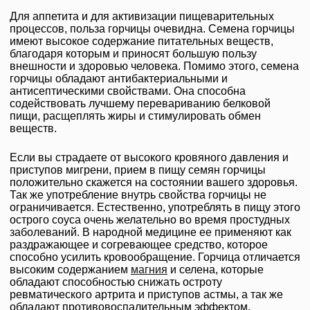
Для аппетита и для активизации пищеварительных
процессов, польза горчицы очевидна. Семена горчицы
имеют высокое содержание питательных веществ,
благодаря которым и приносят большую пользу
внешности и здоровью человека. Помимо этого, семена
горчицы обладают антибактериальными и
антисептическими свойствами. Она способна
содействовать лучшему перевариванию белковой
пищи, расщеплять жиры и стимулировать обмен
веществ.
Если вы страдаете от высокого кровяного давления и
приступов мигрени, прием в пищу семян горчицы
положительно скажется на состоянии вашего здоровья.
Так же употребление внутрь свойства горчицы не
ограничивается. Естественно, употреблять в пищу этого
острого соуса очень желательно во время простудных
заболеваний. В народной медицине ее применяют как
раздражающее и согревающее средство, которое
способно усилить кровообращение. Горчица отличается
высоким содержанием
магния
и селена, которые
обладают способностью снижать остроту
ревматического артрита и приступов астмы, а так же
обладают противовоспалительным эффектом.