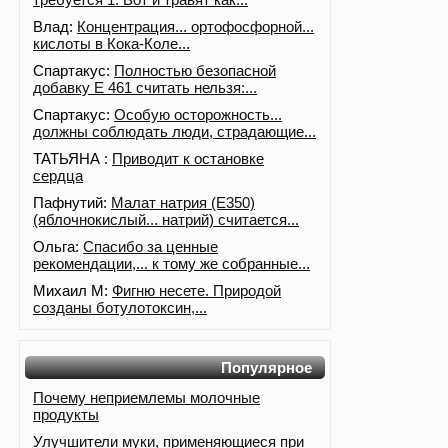
Влад:
Концентрация... ортофосфорной...
кислоты в Кока-Коле...
Спартакус:
Полностью безопасной
добавку Е 461 считать нельзя:...
Спартакус:
Особую осторожность...
должны соблюдать люди, страдающие...
ТАТЬЯНА :
Приводит к остановке
сердца
Пафнутий:
Малат натрия (E350)
(яблочнокислый... натрий) считается...
Ольга:
Спасибо за ценные
рекомендации,... к тому же собранные...
Михаил М:
Фигню несете. Природой
созданы ботулотоксин,...
Популярное
Почему неприемлемы молочные
продукты
Улучшители муки, применяющиеся при