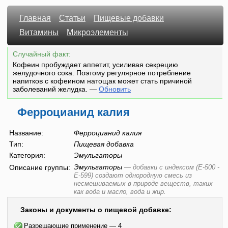
Главная
Статьи
Пищевые добавки
Витамины
Микроэлементы
Случайный факт:
Кофеин пробуждает аппетит, усиливая секрецию
желудочного сока. Поэтому регулярное потребление
напитков с кофеином натощак может стать причиной
заболеваний желудка.
—
Обновить
Ферроцианид калия
Название:
Ферроцианид калия
Тип:
Пищевая добавка
Категория:
Эмульгаторы
Эмульгаторы
Описание группы:
—
добавки с индексом (E-500 -
E-599) создают однородную смесь из
несмешиваемых в природе веществ, таких
как вода и масло, вода и жир.
Законы и документы о пищевой добавке:
Разрешающие применение — 4