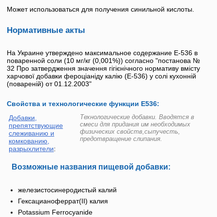
Может использоваться для получения синильной кислоты.
Нормативные акты
На Украине утверждено максимальное содержание
Е-536
в
поваренной соли (10 мг/кг (0,001%)) согласно "постанова №
32 Про затвердження значення гігієнічного нормативу вмісту
харчової добавки фероціаніду калію (
Е-536
) у солі кухонній
(повареній) от 01.12.2003"
Свойства и технологические функции Е536:
Технологические добавки. Вводятся в
Добавки,
смеси для придания им необходимых
препятствующие
физических свойств,сыпучесть,
слеживанию и
предотвращение слипания.
комкованию,
разрыхлители
:
Возможные названия пищевой добавки:
железистосинеродистый калий
Гексацианоферрат(II) калия
Potassium Ferrocyanide