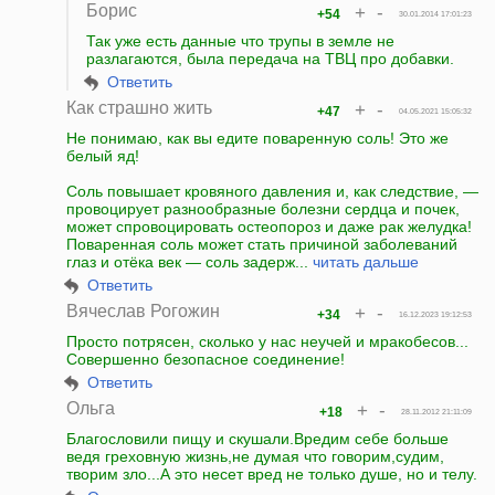
Борис
+
-
+54
30.01.2014 17:01:23
Так уже есть данные что трупы в земле не
разлагаются, была передача на ТВЦ про добавки.
Ответить
Как страшно жить
+
-
+47
04.05.2021 15:05:32
Не понимаю, как вы едите поваренную соль! Это же
белый яд!
Соль повышает кровяного давления и, как следствие, —
провоцирует разнообразные болезни сердца и почек,
может спровоцировать остеопороз и даже рак желудка!
Поваренная соль может стать причиной заболеваний
глаз и отёка век — соль задерж...
читать дальше
Ответить
Вячеслав Рогожин
+
-
+34
16.12.2023 19:12:53
Просто потрясен, сколько у нас неучей и мракобесов...
Совершенно безопасное соединение!
Ответить
Ольга
+
-
+18
28.11.2012 21:11:09
Благословили пищу и скушали.Вредим себе больше
ведя греховную жизнь,не думая что говорим,судим,
творим зло...А это несет вред не только душе, но и телу.