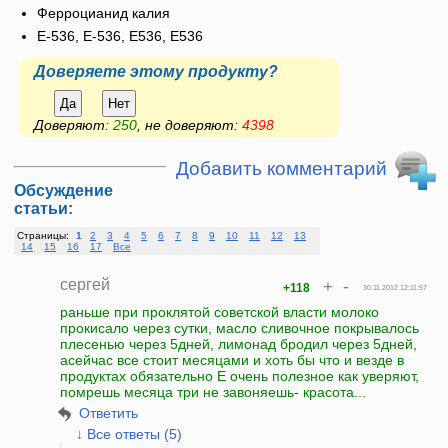
Ферроцианид калия
E-536, Е-536, Е536, E536
Доверяете этому продукту?
Да
Нет
Доверяют:
250
, не доверяют:
4398
Добавить комментарий
Обсуждение
статьи:
Страницы:
1
2
3
4
5
6
7
8
9
10
11
12
13
14
15
16
17
Все
сергей
+
-
+118
30.11.2012 12:11:57
раньше при проклятой советской власти молоко
прокисало через сутки, масло сливочное покрывалось
плесенью через 5дней, лимонад бродил через 5дней,
асейчас все стоит месяцами и хоть бы что и везде в
продуктах обязательно Е очень полезное как уверяют,
помрешь месяца три не завоняешь- красота...
Ответить
↓ Все ответы (5)