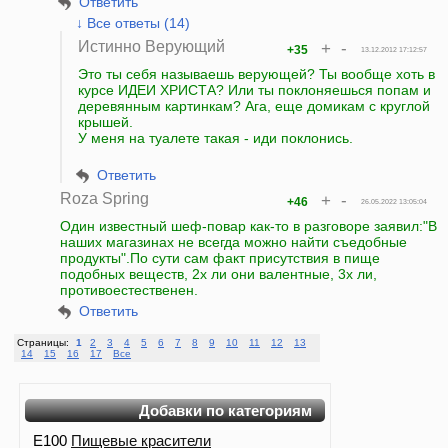
Ответить
↓ Все ответы (14)
Истинно Верующий
+
-
+35
13.12.2012 17:12:57
Это ты себя называешь верующей? Ты вообще хоть в
курсе ИДЕИ ХРИСТА? Или ты поклоняешься попам и
деревянным картинкам? Ага, еще домикам с круглой
крышей.
У меня на туалете такая - иди поклонись.
Ответить
Roza Spring
+
-
+46
26.05.2022 13:05:04
Один известный шеф-повар как-то в разговоре заявил:"В
наших магазинах не всегда можно найти съедобные
продукты".По сути сам факт присутствия в пище
подобных веществ, 2х ли они валентные, 3х ли,
противоестественен.
Ответить
Страницы:
1
2
3
4
5
6
7
8
9
10
11
12
13
14
15
16
17
Все
Добавки по категориям
E100
Пищевые красители