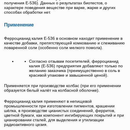
получения
E-536
). Данных о результатах биотестов, о
характере поведения веществе при варке, жарке и других
способах обработки нет.
Применение
Ферроцианид калия
Е-536
в основном находит применение в
качестве добавки, препятствующей комкованию и слеживанию
поваренной соли (особенно соли мелкого помола).
Согласно отзывам посетителей,
ферроцианид
калия
(
Е-536
) предприятия добавляют только по
желанию заказчика (преимущественно в соль в
красивой упаковке и завышенной ценой).
Применяется при производстве колбас (при его применении
образуется белый налёт на колбасной оболочке).
Ферроцианид калия
применяют в непищевой
промышленности при изготовлении пигментов, крашении
шёлка, в производстве цианистых соединений, ферритов,
цветной бумаги, как компонент ингибирующих покрытий и при
цианировании сталей, для выделения и утилизации
радиоактивного цезия.