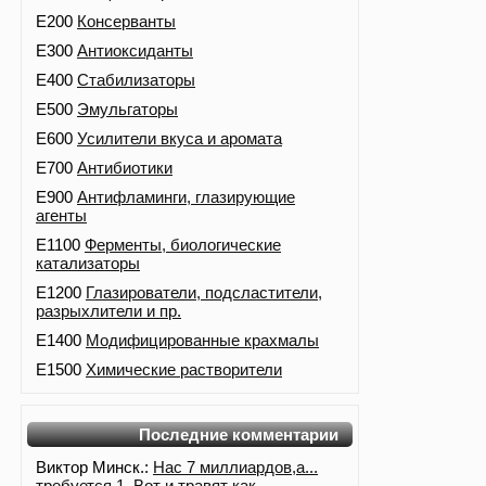
E200
Консерванты
E300
Антиоксиданты
E400
Стабилизаторы
E500
Эмульгаторы
E600
Усилители вкуса и аромата
E700
Антибиотики
E900
Антифламинги, глазирующие
агенты
E1100
Ферменты, биологические
катализаторы
E1200
Глазирователи, подсластители,
разрыхлители и пр.
E1400
Модифицированные крахмалы
E1500
Химические растворители
Последние комментарии
Виктор Минск.:
Нас 7 миллиардов,а...
требуется 1. Вот и травят как...