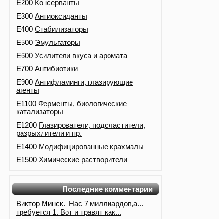
E200
Консерванты
E300
Антиоксиданты
E400
Стабилизаторы
E500
Эмульгаторы
E600
Усилители вкуса и аромата
E700
Антибиотики
E900
Антифламинги, глазирующие
агенты
E1100
Ферменты, биологические
катализаторы
E1200
Глазирователи, подсластители,
разрыхлители и пр.
E1400
Модифицированные крахмалы
E1500
Химические растворители
Последние комментарии
Виктор Минск.:
Нас 7 миллиардов,а...
требуется 1. Вот и травят как...