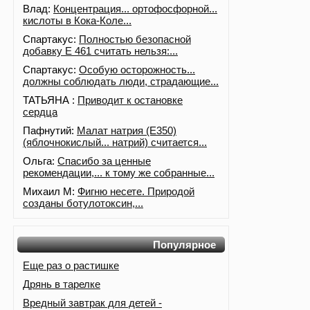
Влад:
Концентрация... ортофосфорной...
кислоты в Кока-Коле...
Спартакус:
Полностью безопасной
добавку Е 461 считать нельзя:...
Спартакус:
Особую осторожность...
должны соблюдать люди, страдающие...
ТАТЬЯНА :
Приводит к остановке
сердца
Пафнутий:
Малат натрия (E350)
(яблочнокислый... натрий) считается...
Ольга:
Спасибо за ценные
рекомендации,... к тому же собранные...
Михаил М:
Фигню несете. Природой
созданы ботулотоксин,...
Популярное
Еще раз о растишке
Дрянь в тарелке
Вредный завтрак для детей -