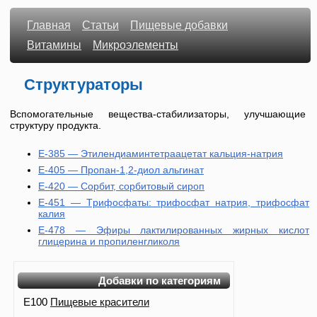
Главная
Статьи
Пищевые добавки
Витамины
Микроэлементы
Структураторы
Вспомогательные вещества-стабилизаторы, улучшающие
структуру продукта.
E-385 — Этилендиаминтетраацетат кальция-натрия
E-405 — Пропан-1,2-диол альгинат
E-420 — Сорбит, сорбитовый сироп
E-451 — Tрифосфаты: трифосфат натрия, трифосфат
калия
E-478 — Эфиры лактилированных жирных кислот
глицерина и пропиленгликоля
Добавки по категориям
E100
Пищевые красители