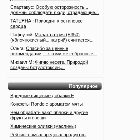
Спартакус:
Особую осторожность...
должны соблюдать люди, страдающие...
ТАТЬЯНА :
Приводит к остановке
сердца
Пафнутий:
Малат натрия (E350)
(яблочнокислый... натрий) считается...
Ольга:
Спасибо за ценные
рекомендации,... к тому же собранные...
Михаил М:
Фигню несете. Природой
созданы ботулотоксин,...
Популярное
Вредные пищевые добавки Е
Конфеты Rondo с ароматом мяты
Чем обрабатывают яблоки и другие
фрукты и овощи
Химические оливки (маслины)
Рейтинг самых вредных продуктов