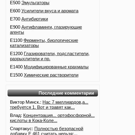
E500
Эмульгаторы
E600
Усилители вкуса и аромата
E700
Антибиотики
E900
Антифламинги, глазирующие
агенты
E1100
Ферменты, биологические
катализаторы
E1200
Глазирователи, подсластители,
разрыхлители и пр.
E1400
Модифицированные крахмалы
E1500
Химические растворители
Последние комментарии
Виктор Минск.:
Нас 7 миллиардов,а...
требуется 1. Вот и травят как...
Влад:
Концентрация... ортофосфорной...
кислоты в Кока-Коле...
Спартакус:
Полностью безопасной
добавку Е 461 считать нельзя:...