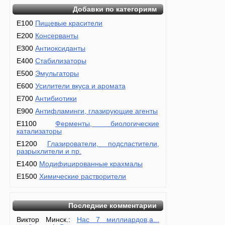
Добавки по категориям
E100
Пищевые красители
E200
Консерванты
E300
Антиоксиданты
E400
Стабилизаторы
E500
Эмульгаторы
E600
Усилители вкуса и аромата
E700
Антибиотики
E900
Антифламинги, глазирующие агенты
E1100
Ферменты, биологические
катализаторы
E1200
Глазирователи, подсластители,
разрыхлители и пр.
E1400
Модифицированные крахмалы
E1500
Химические растворители
Последние комментарии
Виктор Минск.:
Нас 7 миллиардов,а...