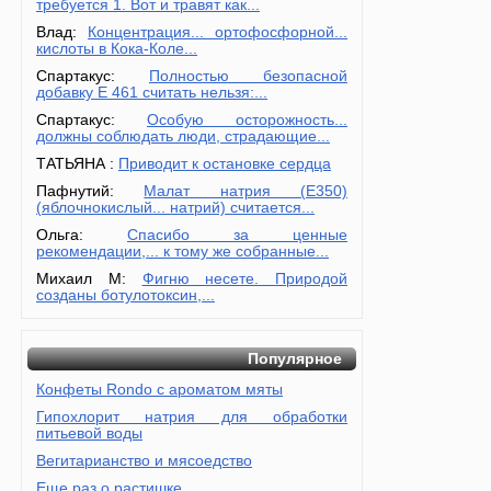
требуется 1. Вот и травят как...
Влад:
Концентрация... ортофосфорной...
кислоты в Кока-Коле...
Спартакус:
Полностью безопасной
добавку Е 461 считать нельзя:...
Спартакус:
Особую осторожность...
должны соблюдать люди, страдающие...
ТАТЬЯНА :
Приводит к остановке сердца
Пафнутий:
Малат натрия (E350)
(яблочнокислый... натрий) считается...
Ольга:
Спасибо за ценные
рекомендации,... к тому же собранные...
Михаил М:
Фигню несете. Природой
созданы ботулотоксин,...
Популярное
Конфеты Rondo с ароматом мяты
Гипохлорит натрия для обработки
питьевой воды
Вегитарианство и мясоедство
Еще раз о растишке