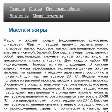
Главная
Статьи
Пищевые добавки
Витамины
Микроэлементы
Масла и жиры
Масло – жидкий продукт (подсолнечное, кукурузное,
оливковое). Жир – твердый продукт: растительные -
пальмовое масло, кокосовое масло, пальмоядровое масло,
животные - свиной, бараний. Все масла и жиры представляют
собой триглицериды: сложные эфиры жирных кислот и
трехатомного спирта глицерина. Для каждого набор ЖК
индивидуален. Поэтому отличия следующие: В составе
жидкого масла преобладают полиненасыщенные жирные
кислоты, что приводит к жидкому агрегатному состоянию в
привычной для нас температуре 20 °С. Жидкие масла
получают из растений произрастающих в умеренных широтах.
В основном это масла: подсолнечное, оливковое, кукурузное,
льняное, конопляное, горчичное. В составе твердых масел
преобладают насыщенные «тугоплавкие» жирные кислоты,
температура плавления которых находится в интервале 30-38
°С, что и приводит к тому, что они твердые при 20 °С. Высокая
температура плавления связана, в первую очередь с местом
их происхождения: страны с тропическим климатом, где