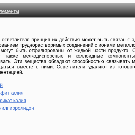
лементы
 осветлителя принцип их действия может быть связан с а
ованием труднорастворимых соединений с ионами металло
могут быть отфильтрованы от жидкой части продукта.
ют также мелкодисперсные и коллоидные компоненты
вать. Эти вещества обладают способностью связывать 
даться вместе с ними. Осветлители удаляют из готовог
ментацией.
й
ьфит калия
ликат калия
нилпирролидон