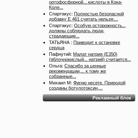
ортофосфорной... кислоты в Кока-
Коле...
Спартакус:
Полностью безопасной
добавку Е 461 считать нельзя:...
Спартакус:
Особую осторожность...
должны соблюдать люди,
страдающие...
ТАТЬЯНА :
Приводит к остановке
сердца
Пафнутий:
Малат натрия (E350)
(яблочнокислый... натрий) считается...
Ольга:
Спасибо за ценные
рекомендации,... к тому же
собранные...
Михаил М:
Фигню несете. Природой
созданы ботулотоксин,...
Рекламный блок