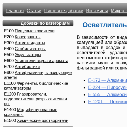
Главная
Статьи
Пищевые добавки
Витамины
Микроэ
Добавки по категориям
Осветлитель
E100
Пищевые красители
E200
Консерванты
В зависимости от вида
коагуляцией или образ
E300
Антиоксиданты
выпадают в осадок и 
E400
Стабилизаторы
осветлителей удаля
E500
Эмульгаторы
невозможно отфильтро
E600
Усилители вкуса и аромата
частички мути и осаж
E700
Антибиотики
фильтрацией или седи
E900
Антифламинги, глазирующие
агенты
E-173 — Алюмини
E1100
Ферменты, биологические
E-224 — Пиросул
катализаторы
E1200
Глазирователи,
E-555 — Алюмоси
подсластители, разрыхлители и
E-1201 — Поливи
пр.
E1400
Модифицированные
крахмалы
E1500
Химические растворители