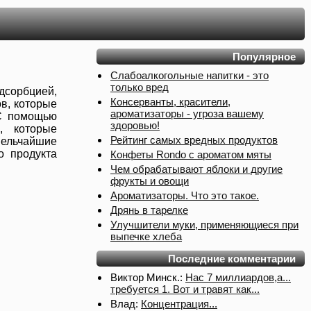
Популярное
Слабоалкогольные напитки - это
только вред
дсорбцией,
Консерванты, красители,
в, которые
ароматизаторы - угроза вашему
 С помощью
здоровью!
, которые
Рейтинг самых вредных продуктов
мельчайшие
о продукта
Конфеты Rondo с ароматом мяты
Чем обрабатывают яблоки и другие
фрукты и овощи
Ароматизаторы. Что это такое.
Дрянь в тарелке
Улучшители муки, применяющиеся при
выпечке хлеба
Последние комментарии
Виктор Минск.:
Нас 7 миллиардов,а...
требуется 1. Вот и травят как...
Влад:
Концентрация...