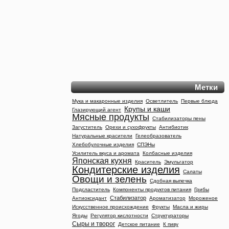
Метки
Мука и макаронные изделия
Осветлитель
Первые блюда
Крупы и каши
Глазирующий агент
Мясные продукты
Стабилизаторы пены
Загуститель
Орехи и сухофрукты
Антибиотик
Натуральные красители
Гелеобразователь
Хлебобулочные изделия
СПЭНы
Усилитель вкуса и аромата
Колбасные изделия
Японская кухня
Краситель
Эмульгатор
Кондитерские изделия
Салаты
Овощи и зелень
Сдобная выпечка
Подсластитель
Компоненты продуктов питания
Грибы
Стабилизатор
Антиоксидант
Ароматизатор
Мороженое
Искусственное происхождение
Фрукты
Масла и жиры
Ягоды
Регулятор кислотности
Структураторы
Сыры и творог
Детское питание
К пиву