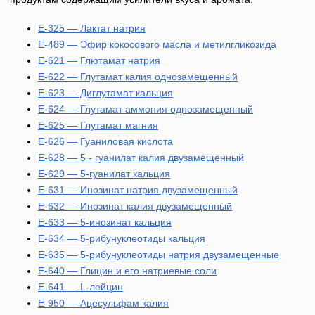
E-325 — Лактат натрия
E-489 — Эфир кокосового масла и метилгликозида
E-621 — Глютамат натрия
E-622 — Глутамат калия однозамещенный
E-623 — Диглутамат кальция
E-624 — Глутамат аммония однозамещенный
E-625 — Глутамат магния
E-626 — Гуаниловая кислота
E-628 — 5 - гуанилат калия двузамещенный
E-629 — 5-гуанилат кальция
E-631 — Инозинат натрия двузамещенный
E-632 — Инозинат калия двузамещенный
E-633 — 5-инозинат кальция
E-634 — 5-рибунуклеотиды кальция
E-635 — 5-рибунуклеотиды натрия двузамещенные
E-640 — Глицин и его натриевые соли
E-641 — L-лейцин
E-950 — Ацесульфам калия