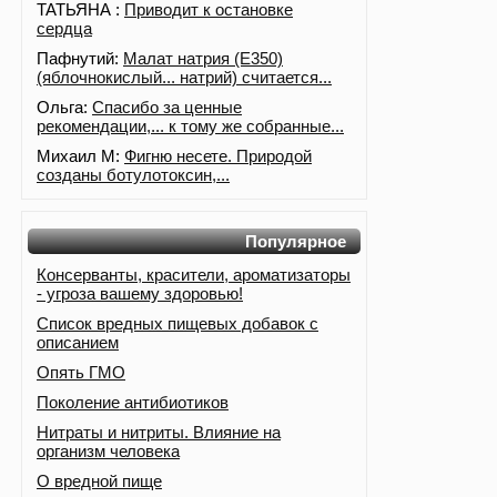
ТАТЬЯНА :
Приводит к остановке
сердца
Пафнутий:
Малат натрия (E350)
(яблочнокислый... натрий) считается...
Ольга:
Спасибо за ценные
рекомендации,... к тому же собранные...
Михаил М:
Фигню несете. Природой
созданы ботулотоксин,...
Популярное
Консерванты, красители, ароматизаторы
- угроза вашему здоровью!
Список вредных пищевых добавок с
описанием
Опять ГМО
Поколение антибиотиков
Нитраты и нитриты. Влияние на
организм человека
О вредной пище