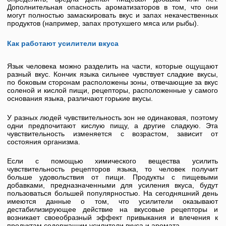
Дополнительная опасность ароматизаторов в том, что они
могут полностью замаскировать вкус и запах некачественных
продуктов (например, запах протухшего мяса или рыбы).
Как работают усилители вкуса
Язык человека можно разделить на части, которые ощущают
разный вкус. Кончик языка сильнее чувствует сладкие вкусы,
по боковым сторонам расположены зоны, отвечающие за вкус
соленой и кислой пищи, рецепторы, расположенные у самого
основания языка, различают горькие вкусы.
У разных людей чувствительность зон не одинаковая, поэтому
одни предпочитают кислую пищу, а другие сладкую. Эта
чувствительность изменяется с возрастом, зависит от
состояния организма.
Если с помощью химического вещества усилить
чувствительность рецепторов языка, то человек получит
больше удовольствия от пищи. Продукты с пищевыми
добавками, предназначенными для усиления вкуса, будут
пользоваться большей популярностью. На сегодняшний день
имеются данные о том, что усилители оказывают
дестабилизирующее действие на вкусовые рецепторы и
возникает своеобразный эффект привыкания и влечения к
продуктам содержащим усилители вкуса и аромата.