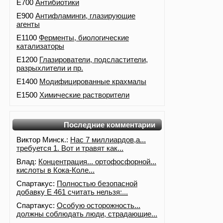
E700
Антибиотики
E900
Антифламинги, глазирующие
агенты
E1100
Ферменты, биологические
катализаторы
E1200
Глазирователи, подсластители,
разрыхлители и пр.
E1400
Модифицированные крахмалы
E1500
Химические растворители
Последние комментарии
Виктор Минск.:
Нас 7 миллиардов,а...
требуется 1. Вот и травят как...
Влад:
Концентрация... ортофосфорной...
кислоты в Кока-Коле...
Спартакус:
Полностью безопасной
добавку Е 461 считать нельзя:...
Спартакус:
Особую осторожность...
должны соблюдать люди, страдающие...