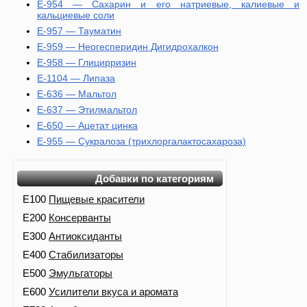
E-954 — Сахарин и его натриевые, калиевые и
кальциевые соли
E-957 — Тауматин
E-959 — Неогесперидин Дигидрохалкон
E-958 — Глицирризин
E-1104 — Липаза
E-636 — Мальтол
E-637 — Этилмальтол
E-650 — Ацетат цинка
E-955 — Сукралоза (трихлоргалактосахароза)
Добавки по категориям
E100
Пищевые красители
E200
Консерванты
E300
Антиоксиданты
E400
Стабилизаторы
E500
Эмульгаторы
E600
Усилители вкуса и аромата