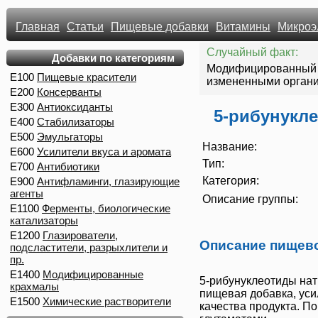
Главная
Статьи
Пищевые добавки
Витамины
Микроэ
Случайный факт:
Добавки по категориям
Модифицированный к
E100
Пищевые красители
измененными орган
E200
Консерванты
E300
Антиоксиданты
5-рибунукл
E400
Стабилизаторы
E500
Эмульгаторы
Название:
E600
Усилители вкуса и аромата
Тип:
E700
Антибиотики
Категория:
E900
Антифламинги, глазирующие
агенты
Описание группы:
E1100
Ферменты, биологические
катализаторы
E1200
Глазирователи,
Описание пищев
подсластители, разрыхлители и
пр.
E1400
Модифицированные
5-рибунуклеотиды на
крахмалы
пищевая добавка, ус
E1500
Химические растворители
качества продукта. П