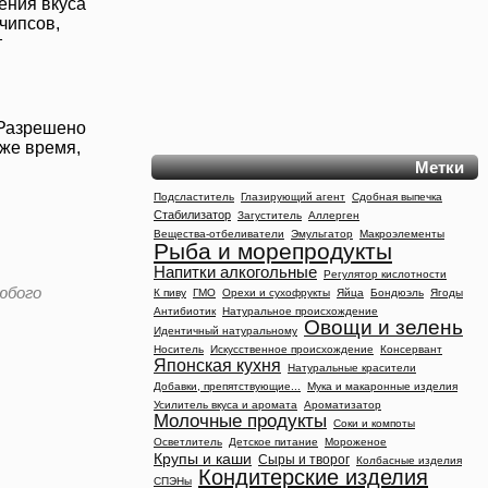
ения вкуса
чипсов,
т
 Разрешено
 же время,
Метки
Подсластитель
Глазирующий агент
Сдобная выпечка
Стабилизатор
Загуститель
Аллерген
Вещества-отбеливатели
Эмульгатор
Макроэлементы
Рыба и морепродукты
Напитки алкогольные
Регулятор кислотности
юбого
К пиву
ГМО
Орехи и сухофрукты
Яйца
Бондюэль
Ягоды
.
Антибиотик
Натуральное происхождение
Овощи и зелень
Идентичный натуральному
Носитель
Искусственное происхождение
Консервант
Японская кухня
Натуральные красители
Добавки, препятствующие...
Мука и макаронные изделия
Усилитель вкуса и аромата
Ароматизатор
Молочные продукты
Соки и компоты
Осветлитель
Детское питание
Мороженое
Крупы и каши
Сыры и творог
Колбасные изделия
Кондитерские изделия
СПЭНы