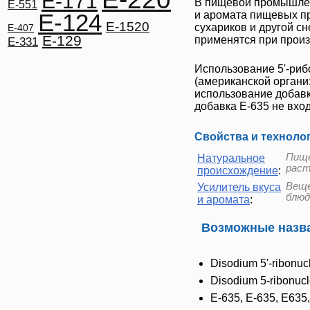
E-171
В пищевой промышлен
E-551
E-124
и аромата пищевых п
E-1520
сухариков и другой сн
E-407
E-129
применятся при произ
E-331
Использование 5'-ри
(американской орган
использование добав
добавка
Е-635
не вход
Свойства и техноло
Пище
Натуральное
раст
происхождение
:
Веще
Усилитель вкуса
блюд
и аромата
:
Возможные назва
Disodium 5'-ribonuc
Disodium 5-ribonucl
E-635, Е-635, Е635