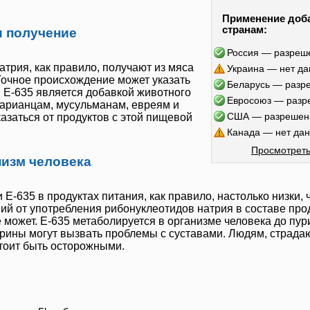
Применение доб
странам:
 получение
Россия — разреш
атрия, как правило, получают из мяса
Украина — нет д
очное происхождение может указать
Беларусь — разр
.
Е-635
является добавкой животного
Евросоюз — разр
тарианцам, мусульманам, евреям и
США — разрешен
азаться от продуктов с этой пищевой
Канада — нет да
Просмотреть
низм человека
и
Е-635
в продуктах питания, как правило, настолько низки, 
ий от употребления рибонуклеотидов натрия в составе про
е может.
Е-635
метаболируется в организме человека до пур
рины могут вызвать проблемы с суставами. Людям, страд
тоит быть осторожными.