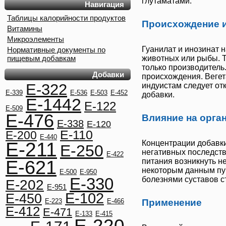
глутаматами.
Навигация
Таблицы калорийности продуктов
Происхождение и
Витамины
Микроэлементы
Гуанилат и инозинат н
Нормативные документы по
пищевым добавкам
животных или рыбы. Т
только производитель
Добавки
происхождения. Веге
E-322
индуистам следует отк
E-339
E-536
E-503
E-452
добавки.
E-1442
E-122
E-509
E-476
Влияние на орга
E-338
E-120
E-110
E-200
E-440
E-211
Концентрации добавк
E-250
негативных последств
E-422
E-621
питания возникнуть н
некоторым данным пу
E-500
E-950
E-330
болезнями суставов с
E-202
E-951
E-102
E-450
E-223
E-466
Применение
E-412
E-471
E-133
E-415
E-220