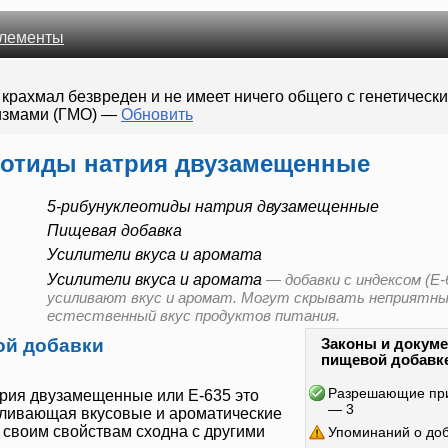
лементы
рахмал безвреден и не имеет ничего общего с генетически
измами (ГМО)
—
Обновить
еотиды натрия двузамещенные
5-рибунуклеотиды натрия двузамещенные
Пищевая добавка
Усилители вкуса и аромата
Усилители вкуса и аромата
—
добавки с индексом (E-
усиливают вкус и аромат. Могут скрывать неприятн
естественный вкус продуктов питания.
ой добавки
Законы и докуме
пищевой добавк
Разрешающие пр
трия двузамещенные или
Е-635
это
— 3
иливающая вкусовые и ароматические
о своим свойствам сходна с другими
Упоминаний о до