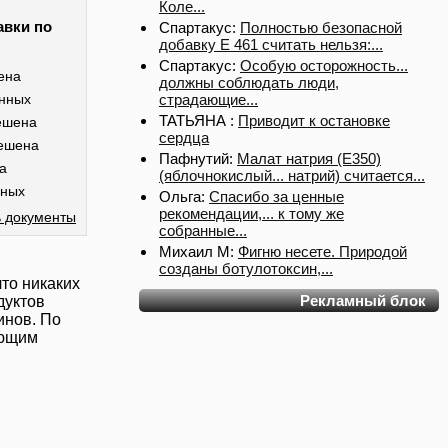
Коле...
авки по
Спартакус:
Полностью безопасной
добавку Е 461 считать нельзя:...
Спартакус:
Особую осторожность...
ена
должны соблюдать люди,
страдающие...
анных
ТАТЬЯНА :
Приводит к остановке
ешена
сердца
ешена
Пафнутий:
Малат натрия (E350)
а
(яблочнокислый... натрий) считается...
нных
Ольга:
Спасибо за ценные
рекомендации,... к тому же
 документы
собранные...
Михаил М:
Фигню несете. Природой
созданы ботулотоксин,...
что никаких
Рекламный блок
дуктов
инов. По
ающим