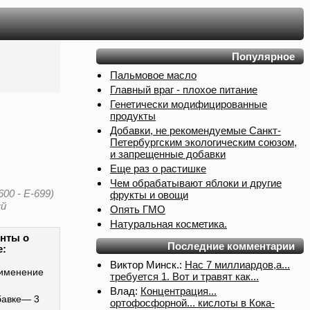
Популярное
Пальмовое масло
Главный враг - плохое питание
Генетически модифицированные
продукты
Добавки, не рекомендуемые Санкт-
Петербургским экологическим союзом,
и запрещенные добавки
Еще раз о растишке
Чем обрабатывают яблоки и другие
600 - E-699)
фрукты и овощи
ый
Опять ГМО
Натуральная косметика.
нты о
Последние комментарии
е:
Виктор Минск.:
Нас 7 миллиардов,а...
именение
требуется 1. Вот и травят как...
Влад:
Концентрация...
бавке— 3
ортофосфорной... кислоты в Кока-