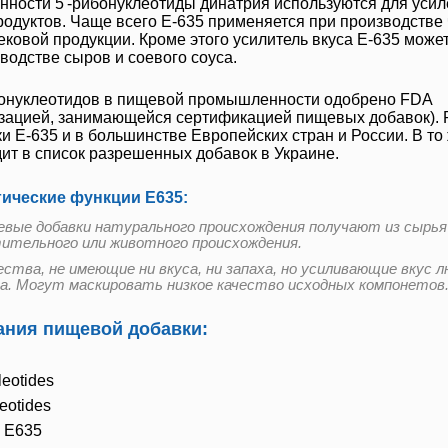
ности 5'-рибонуклеотиды динатрия используются для усил
родуктов. Чаще всего
Е-635
применяется при производстве 
ековой продукции. Кроме этого усилитель вкуса
Е-635
може
водстве сыров и соевого соуса.
бонуклеотидов в пищевой промышленности одобрено FDA
изацией, занимающейся сертификацией пищевых добавок).
ки
Е-635
и в большинстве Европейских стран и России. В то
ит в список разрешенных добавок в Украине.
гические функции Е635:
вые добавки натурального происхождения получают из сырья
ительного или животного происхождения.
ства, не имеющие ни вкуса, ни запаха, но усиливающие вкус л
а. Могут маскировать низкое качество исходных компонетов
ния пищевой добавки:
leotides
eotides
, E635