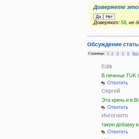
Доверяете это
Да
Нет
Доверяют:
58
, не
Обсуждение стать
Страницы:
1
2
3
4
5
Все
Edik
В печенье TUK т
Ответить
Сергей
Эта хрень и в B
Ответить
Ингогнито
такую добавку 
Ответить