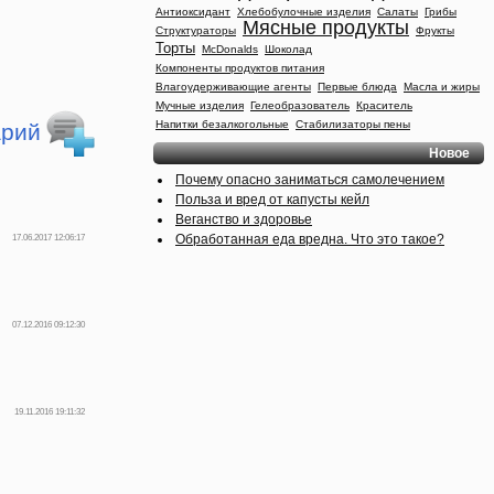
Антиоксидант
Хлебобулочные изделия
Салаты
Грибы
Мясные продукты
Структураторы
Фрукты
Торты
McDonalds
Шоколад
Компоненты продуктов питания
Влагоудерживающие агенты
Первые блюда
Масла и жиры
Мучные изделия
Гелеобразователь
Краситель
Напитки безалкогольные
Стабилизаторы пены
арий
Новое
Почему опасно заниматься самолечением
Польза и вред от капусты кейл
Веганство и здоровье
Обработанная еда вредна. Что это такое?
17.06.2017 12:06:17
07.12.2016 09:12:30
19.11.2016 19:11:32