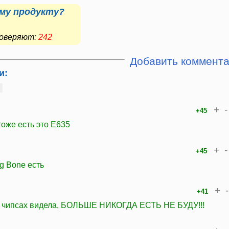
му продукту?
 доверяют:
242
Добавить коммент
и:
+
-
+45
оже есть это E635
+
-
+45
ig Bone есть
+
-
+41
в чипсах видела, БОЛЬШЕ НИКОГДА ЕСТЬ НЕ БУДУ!!!