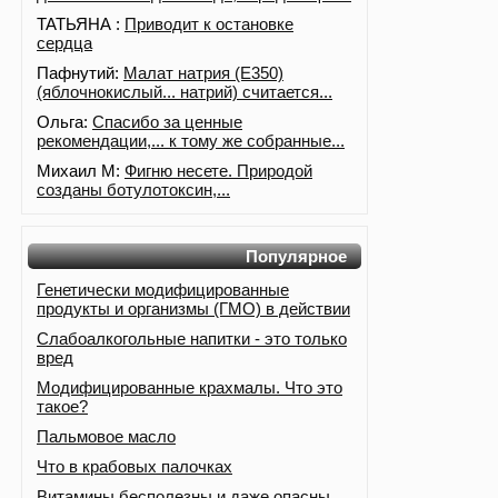
ТАТЬЯНА :
Приводит к остановке
сердца
Пафнутий:
Малат натрия (E350)
(яблочнокислый... натрий) считается...
Ольга:
Спасибо за ценные
рекомендации,... к тому же собранные...
Михаил М:
Фигню несете. Природой
созданы ботулотоксин,...
Популярное
Генетически модифицированные
продукты и организмы (ГМО) в действии
Слабоалкогольные напитки - это только
вред
Модифицированные крахмалы. Что это
такое?
Пальмовое масло
Что в крабовых палочках
Витамины бесполезны и даже опасны