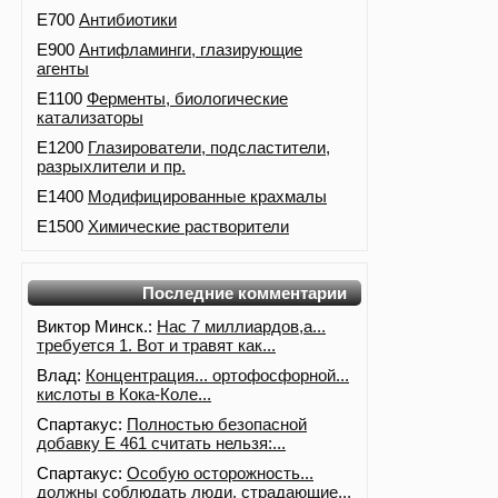
E700
Антибиотики
E900
Антифламинги, глазирующие
агенты
E1100
Ферменты, биологические
катализаторы
E1200
Глазирователи, подсластители,
разрыхлители и пр.
E1400
Модифицированные крахмалы
E1500
Химические растворители
Последние комментарии
Виктор Минск.:
Нас 7 миллиардов,а...
требуется 1. Вот и травят как...
Влад:
Концентрация... ортофосфорной...
кислоты в Кока-Коле...
Спартакус:
Полностью безопасной
добавку Е 461 считать нельзя:...
Спартакус:
Особую осторожность...
должны соблюдать люди, страдающие...