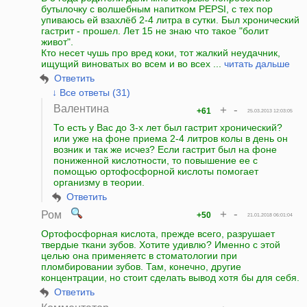
бутылочку с волшебным напитком PEPSI, с тех пор
упиваюсь ей взахлёб 2-4 литра в сутки. Был хронический
гастрит - прошел. Лет 15 не знаю что такое "болит
живот".
Кто несет чушь про вред коки, тот жалкий неудачник,
ищущий виноватых во всем и во всех ...
читать дальше
Ответить
↓ Все ответы (31)
Валентина
+
-
+61
25.03.2013 12:03:05
То есть у Вас до 3-х лет был гастрит хронический?
или уже на фоне приема 2-4 литров колы в день он
возник и так же исчез? Если гастрит был на фоне
пониженной кислотности, то повышение ее с
помощью ортофосфорной кислоты помогает
организму в теории.
Ответить
+
-
Ром
+50
21.01.2018 06:01:04
Ортофосфорная кислота, прежде всего, разрушает
твердые ткани зубов. Хотите удивлю? Именно с этой
целью она применяетс в стоматологии при
пломбировании зубов. Там, конечно, другие
концентрации, но стоит сделать вывод хотя бы для себя.
Ответить