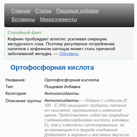
Главная
Статьи
Пищевые добавки
Витамины
Микроэлементы
Случайный факт:
Кофеин пробуждает аппетит, усиливая секрецию
желудочного сока. Поэтому регулярное потребление
напитков с кофеином натощак может стать причиной
заболеваний желудка.
—
Обновить
Ортофосфорная кислота
Название:
Ортофосфорная кислота
Тип:
Пищевая добавка
Категория:
Антиоксиданты
Антиоксиданты
Описание группы:
—
добавки с индексом (E-
300 - E-399) защищают продукты питания
от окисления, прогорькания и изменения
цвета. Представляют собой как природные
соединения(аскорбиновая кислота, витамин
Е), так и химически синтезированные, не
встречающиеся в природе соединения.
Добавляют в жировые и масляные эмульсии