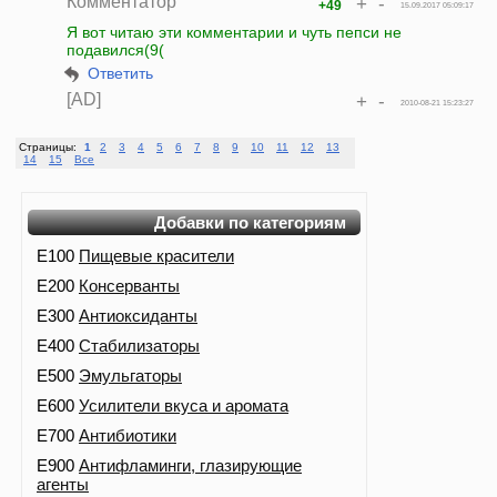
Комментатор
+
-
+49
15.09.2017 05:09:17
Я вот читаю эти комментарии и чуть пепси не
подавился(9(
Ответить
[AD]
+
-
2010-08-21 15:23:27
Страницы:
1
2
3
4
5
6
7
8
9
10
11
12
13
14
15
Все
Добавки по категориям
E100
Пищевые красители
E200
Консерванты
E300
Антиоксиданты
E400
Стабилизаторы
E500
Эмульгаторы
E600
Усилители вкуса и аромата
E700
Антибиотики
E900
Антифламинги, глазирующие
агенты