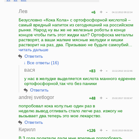
Лев
+
-
+6
04.12.2012 09:12:14
Безусловно «Кока Кола» с ортофосфорной кислотой –
самый вредный напиток из сегодняшний на российском
рынке. Народ ну вы же не железные роботы в конце
концов чтобы пить этот жидки кал? Ортофоска металлы
растворят, а ваши жалкие мясные желудки и кишки
растворит на раз, два. Призываю не будьте самоубий...
читать дальше
Ответить
↓ Все ответы (16)
вася
+
-
+83
13.12.2012 10:12:46
у нас в желудке выделяется кислота манного едренее
ортофосфорной,так что без паники
Ответить
andrej svetlogor
+
-
+48
23.02.2017 22:02:47
попробовал кока колу.пью один раз в
неделю.вывод.отливать стало легче раз. изжогу не
вызывает два.теперь это мое лекарство.
Ответить
Кирилл
+
-
+126
23.02.2013 05:02:24
В 3 года родители дали мне впервые попробовать