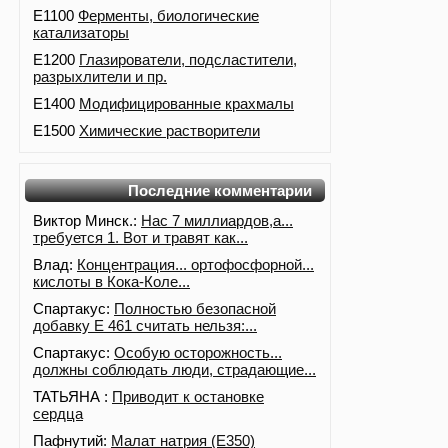
E1100
Ферменты, биологические
катализаторы
E1200
Глазирователи, подсластители,
разрыхлители и пр.
E1400
Модифицированные крахмалы
E1500
Химические растворители
Последние комментарии
Виктор Минск.:
Нас 7 миллиардов,а...
требуется 1. Вот и травят как...
Влад:
Концентрация... ортофосфорной...
кислоты в Кока-Коле...
Спартакус:
Полностью безопасной
добавку Е 461 считать нельзя:...
Спартакус:
Особую осторожность...
должны соблюдать люди, страдающие...
ТАТЬЯНА :
Приводит к остановке
сердца
Пафнутий:
Малат натрия (E350)