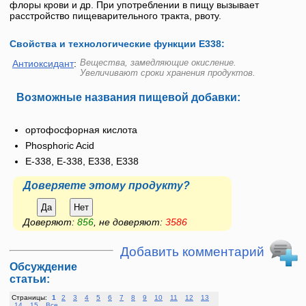
флоры крови и др. При употреблении в пищу вызывает
расстройство пищеварительного тракта, рвоту.
Свойства и технологические функции Е338:
Вещества, замедляющие окисление.
Антиоксидант
:
Увеличивают сроки хранения продуктов.
Возможные названия пищевой добавки:
ортофосфорная кислота
Phosphoric Acid
E-338, Е-338, Е338, E338
Доверяете этому продукту?
Да
Нет
Доверяют:
856
, не доверяют:
3586
Добавить комментарий
Обсуждение
статьи:
Страницы:
1
2
3
4
5
6
7
8
9
10
11
12
13
14
15
Все