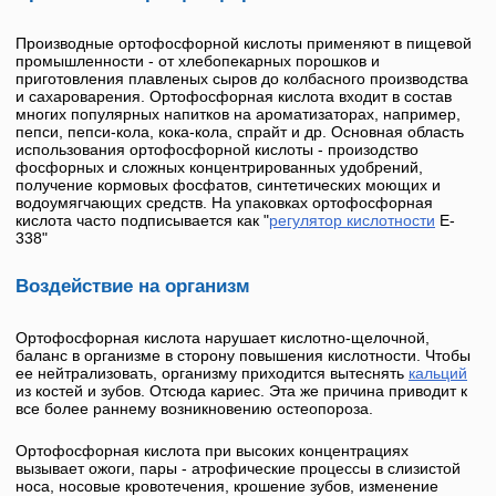
Производные ортофосфорной кислоты применяют в пищевой
промышленности - от хлебопекарных порошков и
приготовления плавленых сыров до колбасного производства
и сахароварения.
Ортофосфорная кислота
входит в состав
многих популярных напитков на ароматизаторах, например,
пепси, пепси-кола, кока-кола, спрайт и др. Основная область
использования ортофосфорной кислоты - произодство
фосфорных и сложных концентрированных удобрений,
получение кормовых фосфатов, синтетических моющих и
водоумягчающих средств. На упаковках
ортофосфорная
кислота
часто подписывается как "
регулятор кислотности
E-
338
"
Воздействие на организм
Ортофосфорная кислота
нарушает кислотно-щелочной,
баланс в организме в сторону повышения кислотности. Чтобы
ее нейтрализовать, организму приходится вытеснять
кальций
из костей и зубов. Отсюда кариес. Эта же причина приводит к
все более раннему возникновению остеопороза.
Ортофосфорная кислота
при высоких концентрациях
вызывает ожоги, пары - атрофические процессы в слизистой
носа, носовые кровотечения, крошение зубов, изменение