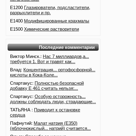
E1200
Глазирователи, подсластители,
разрыхлители и пр.
E1400
Модифицированные крахмалы
E1500
Химические растворители
Последние комментарии
Виктор Минск.:
Нас 7 миллиардов,а...
требуется 1. Вот и травят как...
Влад:
Концентрация... ортофосфорной...
кислоты в Кока-Коле...
Спартакус:
Полностью безопасной
добавку Е 461 считать нельзя:...
Спартакус:
Особую осторожность...
должны соблюдать люди, страдающие...
ТАТЬЯНА :
Приводит к остановке
сердца
Пафнутий:
Малат натрия (E350)
(яблочнокислый... натрий) считается...