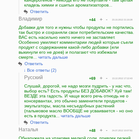
канцерогенов - никогда его не покупайте - там целая
кладезь химии и сшитых ароматизаторов...
Ответить
Владимир
+
-
+44
23.10.2012 21:10:28
Добавки для того и нужны чтобы продукты не портились
так быстро и сохраняли свои потребительские качества.
ВАС есть насильно никто ничего не заставляет.
Особенно умиляют комментарии людей которые съели
продукт с содержанием какой-либо добавки (или
выкинули его не доев) и полагают что избежали
смерте...
читать дальше
Ответить
↓ Все ответы (2)
Русский
+
-
+69
13.12.2012 17:12:43
Слушай, дорогой, не надо мозги пудрить - у нас что,
выбор есть? Есть продукты БЕЗ ДОБАВОК? Хуй там!
ВЕЗДЕ эта гадость. И чаще всего речь отнюдь не о
консервантах, это обычно заменители продуктов -
эмульгаторы, масла несъедобных растений
(пальмовое масло ВООБЩЕ не усваивается - но оно
есть в продукта...
читать дальше
Ответить
Наталья
+
-
+48
24.07.2012 10:07:51
Обнаружила на упаковке мелкой соли, привлек резкий