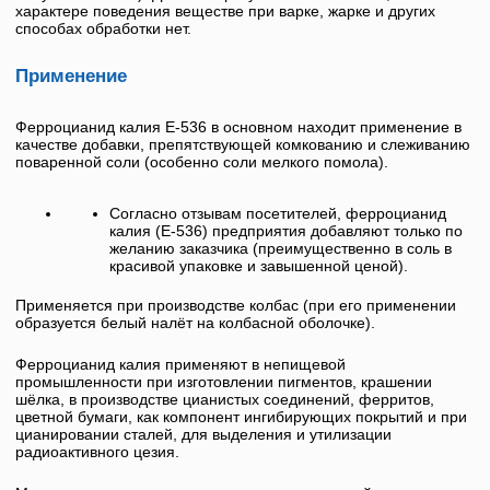
характере поведения веществе при варке, жарке и других
способах обработки нет.
Применение
Ферроцианид калия
Е-536
в основном находит применение в
качестве добавки, препятствующей комкованию и слеживанию
поваренной соли (особенно соли мелкого помола).
Согласно отзывам посетителей,
ферроцианид
калия
(
Е-536
) предприятия добавляют только по
желанию заказчика (преимущественно в соль в
красивой упаковке и завышенной ценой).
Применяется при производстве колбас (при его применении
образуется белый налёт на колбасной оболочке).
Ферроцианид калия
применяют в непищевой
промышленности при изготовлении пигментов, крашении
шёлка, в производстве цианистых соединений, ферритов,
цветной бумаги, как компонент ингибирующих покрытий и при
цианировании сталей, для выделения и утилизации
радиоактивного цезия.