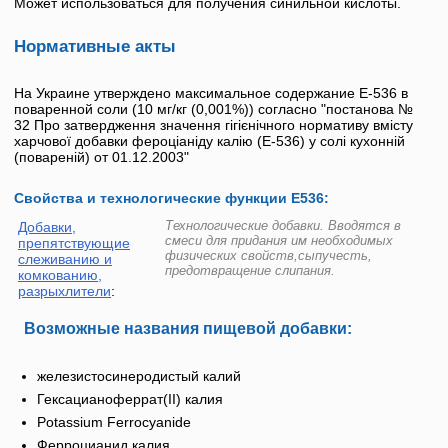
Может использоваться для получения синильной кислоты.
Нормативные акты
На Украине утверждено максимальное содержание
Е-536
в
поваренной соли (10 мг/кг (0,001%)) согласно "постанова №
32 Про затвердження значення гігієнічного нормативу вмісту
харчової добавки фероціаніду калію (
Е-536
) у солі кухонній
(повареній) от 01.12.2003"
Свойства и технологические функции Е536:
Технологические добавки. Вводятся в
Добавки,
смеси для придания им необходимых
препятствующие
физических свойств,сыпучесть,
слеживанию и
предотвращение слипания.
комкованию,
разрыхлители
:
Возможные названия пищевой добавки:
железистосинеродистый калий
Гексацианоферрат(II) калия
Potassium Ferrocyanide
Ферроцианид калия