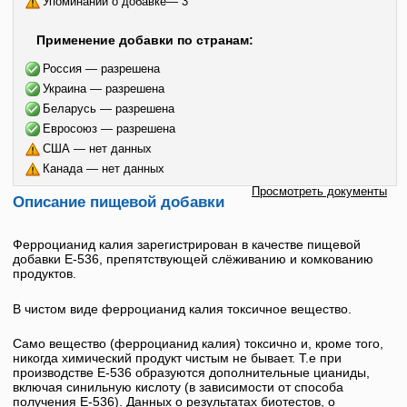
Упоминаний о добавке— 3
Применение добавки по странам:
Россия — разрешена
Украина — разрешена
Беларусь — разрешена
Евросоюз — разрешена
США — нет данных
Канада — нет данных
Просмотреть документы
Описание пищевой добавки
Ферроцианид калия
зарегистрирован в качестве пищевой
добавки
E-536
, препятствующей слёживанию и комкованию
продуктов.
В чистом виде
ферроцианид калия
токсичное вещество.
Само вещество (
ферроцианид калия
) токсично и, кроме того,
никогда химический продукт чистым не бывает. Т.е при
производстве
Е-536
образуются дополнительные цианиды,
включая синильную кислоту (в зависимости от способа
получения
E-536
). Данных о результатах биотестов, о