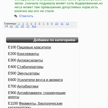
запах ,сначала подумала может соль йодированная,но
нет,а может там превышение допустимых норм,есть
конечно мы его не стали.
Ответить
Страницы:
1
2
3
4
5
6
7
8
9
10
11
12
13
14
15
16
17
Все
Добавки по категориям
E100
Пищевые красители
E200
Консерванты
E300
Антиоксиданты
E400
Стабилизаторы
E500
Эмульгаторы
E600
Усилители вкуса и аромата
E700
Антибиотики
E900
Антифламинги, глазирующие
агенты
E1100
Ферменты, биологические
катализаторы