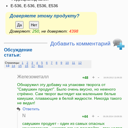
E-536, Е-536, Е536, E536
Доверяете этому продукту?
Да
Нет
Доверяют:
250
, не доверяют:
4398
Добавить комментарий
Обсуждение
статьи:
Страницы:
1
2
3
4
5
6
7
8
9
10
11
12
13
14
15
16
17
Все
Железометалл
+
-
+48
18.09.2012 11:09:33
Обнаружил эту добавку на упаковке творога от
"Савушкин продукт". Было очень вкусно, но немного
стрёмно. Сам творог выглядит как маленькие белые
камушки, плавающие в белой жидкости. Никогда такого
не видал!
Ответить
N
+
-
+44
05.09.2014 19:09:35
савушкин продует - один из самых опасных