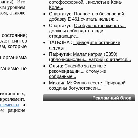
вания). Это
ортофосфорной... кислоты в Кока-
Коле...
нным уровнем
том, а также
Спартакус:
Полностью безопасной
добавку Е 461 считать нельзя:...
Спартакус:
Особую осторожность...
должны соблюдать люди,
состояние;
страдающие...
вает синтез
ТАТЬЯНА :
Приводит к остановке
ем, которые
сердца
Пафнутий:
Малат натрия (E350)
м организма
(яблочнокислый... натрий) считается...
Ольга:
Спасибо за ценные
рганизме не
рекомендации,... к тому же
собранные...
Михаил М:
Фигню несете. Природой
созданы ботулотоксин,...
фекционных,
Рекламный блок
кроэлемент,
элементы
и
ем рационе