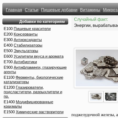
Главная
Статьи
Пищевые добавки
Витамины
Микроэ
Случайный факт:
Добавки по категориям
Энергии, вырабатывае
E100
Пищевые красители
E200
Консерванты
E300
Антиоксиданты
E400
Стабилизаторы
E500
Эмульгаторы
E600
Усилители вкуса и аромата
E700
Антибиотики
E900
Антифламинги, глазирующие
агенты
E1100
Ферменты, биологические
катализаторы
E1200
Глазирователи,
подсластители, разрыхлители и
пр.
E1400
Модифицированные
крахмалы
E1500
Химические растворители
поджелудочной железы, а