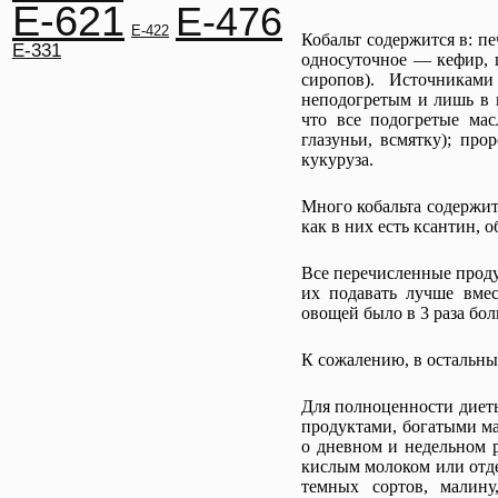
E-621
E-476
E-422
Кобальт содержится в: пе
E-331
односуточное — кефир, 
сиропов). Источниками
неподогретым и лишь в п
что все подогретые ма
глазуньи, всмятку); пр
кукуруза.
Много кобальта содержитс
как в них есть ксантин,
Все перечисленные проду
их подавать лучше вме
овощей было в 3 раза бол
К сожалению, в остальн
Для полноценности диеты
продуктами, богатыми м
о дневном и недельном р
кислым молоком или отде
темных сортов, малину