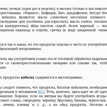
чени, почках (один раз в неделю), в молоке (только в кисломол
простокваша, «Наринэ», Бифидок, Био, ацидофилин, йогурт бе
 кобальта являются: масло сливочное несоленое (немного
асмурные дни (особенно для взрослых), масло соевое, топлено
сла канцерогены); яйца (желток сырой, белок вареный — м
орощенная пшеница и отруби, гречка (в виде заваренной «жив
я в чае и какао, но эти продукты опасны и часто их употреблять
 образующий нитразамины.
кты мы употребляем только после тепловой обработки (вареным
сте со свежеприготовленными овощами или соками так, что
ьше.
ых продуктах
кобальт
содержится в миллиграммах.
 следует помнить, что продукты, богатые кобальтом, необходим
арганцем и витамином
В12
. Речь, конечно, здесь идет не об одн
ационе. Хорошо, если на завтрак вы будете употреблять ягоды
льно: сливы, смородину, чернику, бруснику, бананы, чернослив
, лимон, клюкву и т. д., а на обед продукты, богатые к