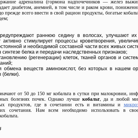
держание адреналина (гормона надпочечников — желез выжи
традает диабетом, анемией, в том числе и раком крови, пониже
о прежде всего ввести в свой рацион продукты, богатые кобаль
цем;
едупреждают раннюю седину в волосах, улучшают их 
т
активно стимулирует процессы кроветворения, увеличи
остоянной и необходимой составной части всех живых сист
в синтезе белка и передачи наследственных признаков;
тановлению (регенерации) клеток, тканей органов и систе
аний;
я обмена веществ аминокислот, без которых в нашем о
(белки).
начают от 50 до 150 мг кобальта в сутки при малокровии, ин
енных болезнях почек. Однако лучше
кобальт
, да и любой ми
ных продуктов, где в сочетании есть и витамины и
микро
их сочетания. Нам всем необходимо использовать в сво
кобальта.
#