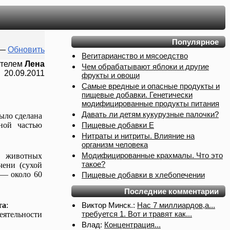
Популярное
—
Обновить
Вегитарианство и мясоедство
ателем
Лена
Чем обрабатывают яблоки и другие
20.09.2011
фрукты и овощи
Самые вредные и опасные продукты и
пищевые добавки. Генетически
модифицированные продукты питания
Давать ли детям кукурузные палочки?
ыло сделана
Пищевые добавки Е
ной частью
Нитраты и нитриты. Влияние на
организм человека
Модифицированные крахмалы. Что это
и животных
такое?
чени (сухой
 — около 60
Пищевые добавки в хлебопечении
Последние комментарии
Виктор Минск.:
Нас 7 миллиардов,а...
та
:
требуется 1. Вот и травят как...
тельности
Влад:
Концентрация...