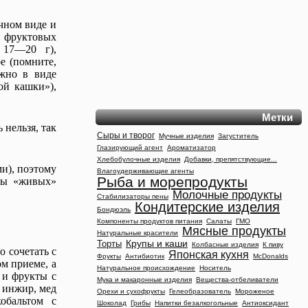
очном виде и
з фруктовых
 17—20 г),
е (помните,
ожно в виде
ой кашки»),
Метки
 нельзя, так
Сыры и творог
Мучные изделия
Загуститель
Глазирующий агент
Ароматизатор
Хлебобулочные изделия
Добавки, препятствующие...
и), поэтому
Влагоудерживающие агенты
Рыба и морепродукты
бы «живых»
Молочные продукты
Стабилизаторы пены
Кондитерские изделия
Бондюэль
Компоненты продуктов питания
Салаты
ГМО
Мясные продукты
Натуральные красители
Крупы и каши
Торты
Колбасные изделия
К пиву
о сочетать с
Японская кухня
Фрукты
Антибиотик
McDonalds
ом приеме, а
Натуральное происхождение
Носитель
 и фрукты с
Мука и макаронные изделия
Вещества-отбеливатели
, инжир, мед
Орехи и сухофрукты
Гелеобразователь
Мороженое
обальтом с
Шоколад
Грибы
Напитки безалкогольные
Антиоксидант