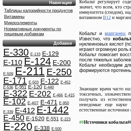
Кобальт регулирует со
Навигация
значит, что всем, кто с
Таблицы калорийности продуктов
иммунитета (спидом), над
Витамины
витамином
В12
и марган
Микроэлементы
Нормативные документы по
Кобальт и
марганец
пр
пищевым добавкам
Известно, что
кобаль
Добавки
нуклеиновых кислот (п
E-330
играют огромную роль 
E-129
E-133
Кобальт помогает восс
E-124
после тяжелых заболев
E-110
E-200
Кобальт необходим дл
E-211
E-250
формируются протеины 
E-509
E-171
E-122
E-503
E-452
E-120
E-951
E-536
E-440
Знающие врачи часто наз
E-322
E-202
токсичных, злокачеств
E-466
E-415
E-102
получать из естествен
E-471
E-407
E-950
неведомые еще науке 
E-1442
E-412
естественные источники 
E-339
E-450
E-1520
E-551
E-223
##
Источники кобальта#
E-220
E-338
E-500