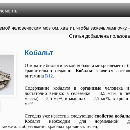
лементы
мой человеческим мозгом, хватит, чтобы зажечь лампочку.
Cтатья добавлена пользов
Кобальт
Открытие биологической кобальта микроэлемента б
сравнительно недавно.
Кобальт
является состав
витамина
В12
.
Содержание кобальта в организме человека 
достаточно велико: в селезенке — 3,5 мг%, в пе
массы) — 2,5 мг%, в мышцах — 2,5 мг%, в крови
мг%.
Сегодня уже известны следующие
свойства кобаль
Кобальт необходим для нормальной дея
 также для образования красных кровяных телец;