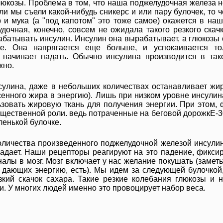
юкозы. Проблема в том, что наша поджелудочная железа не
и мы съели какой-нибудь сникерс и или пару булочек, то ч
р и мука (а "под капотом" это тоже самое) окажется в на
дочная, конечно, совсем не ожидала такого резкого скачк
абатывать инсулин. Инсулин она вырабатывает, а глюкозы 
. Она напрягается еще больше, и успокаивается тол
 начинает падать. Обычно инсулина производится в та
жно.
сулина, даже в небольших количествах останавливает жи
сенного жира в энергию). Лишь при низком уровне инсулин
зовать жировую ткань для получения энергии. При этом, 
существенной роли. ведь потраченные на беговой дорожкЕ-
енькой булочке.
количества произведенного поджелудочной железой инсулин
падает. Наши рецепторы реагируют на это падение, фиксир
алы в мозг. Мозг включает у нас желание покушать (заметь
, дающих энергию, есть). Мы идем за следующей булочкой,
зкий скачок сахара. Такие резкие колебания глюкозы и 
. У многих людей именно это провоцирует набор веса.