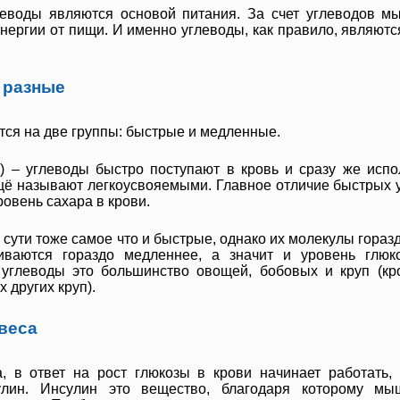
леводы являются основой питания. За счет углеводов м
нергии от пищи. И именно углеводы, как правило, являютс
 разные
тся на две группы: быстрые и медленные.
) – углеводы быстро поступают в кровь и сразу же испо
ещё называют легкоусвояемыми. Главное отличие быстрых у
овень сахара в крови.
сути тоже самое что и быстрые, однако их молекулы гораз
иваются гораздо медленнее, а значит и уровень глюк
углеводы это большинство овощей, бобовых и круп (кр
 других круп).
веса
, в ответ на рост глюкозы в крови начинает работать,
улин. Инсулин это вещество, благодаря которому мы