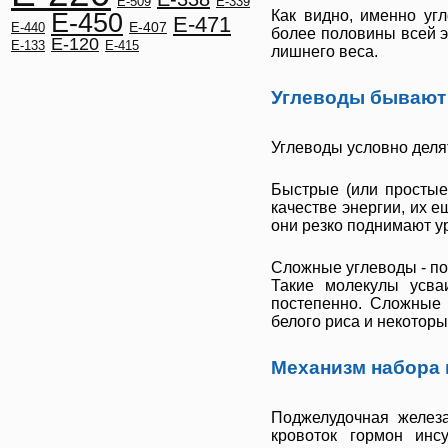
E-509
E-339
Как видно, именно уг
E-450
E-471
E-407
E-440
более половины всей э
E-120
E-133
E-415
лишнего веса.
Углеводы бывают
Углеводы условно деля
Быстрые (или простые
качестве энергии, их 
они резко поднимают ур
Сложные углеводы - по 
Такие молекулы усва
постепенно. Сложные 
белого риса и некоторых
Механизм набора 
Поджелудочная железа
кровоток гормон инс