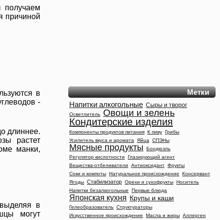
ы получаем
я причиной
Метки
льзуются в
глеводов -
Напитки алкогольные
Сыры и творог
Овощи и зелень
Осветлитель
Кондитерские изделия
до длиннее.
Компоненты продуктов питания
К пиву
Грибы
озы растет
Усилитель вкуса и аромата
Яйца
СПЭНы
Мясные продукты
оме манки,
Бондюэль
Регулятор кислотности
Глазирующий агент
Вещества-отбеливатели
Антиоксидант
Фрукты
Соки и компоты
Натуральное происхождение
Консервант
Стабилизатор
Ягоды
Орехи и сухофрукты
Носитель
Напитки безалкогольные
Первые блюда
Японская кухня
Крупы и каши
 выделяя в
Гелеобразователь
Структураторы
шцы могут
Искусственное происхождение
Масла и жиры
Аллерген