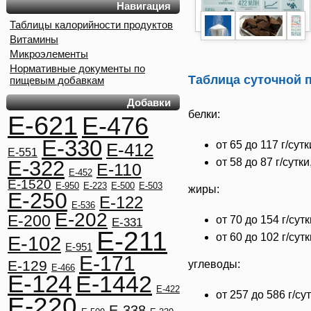
Навигация
Таблицы калорийности продуктов
Витамины
Микроэлементы
Нормативные документы по
Таблица суточной 
пищевым добавкам
Добавки
белки:
E-621
E-476
E-330
от 65 до 117 г/сут
E-412
E-551
E-322
от 58 до 87 г/сутк
E-110
E-452
E-1520
E-950
E-223
E-500
E-503
жиры:
E-250
E-122
E-536
E-202
E-200
от 70 до 154 г/сут
E-331
E-211
от 60 до 102 г/сут
E-102
E-951
E-171
E-129
углеводы:
E-466
E-124
E-1442
E-422
от 257 до 586 г/с
E-220
E-338