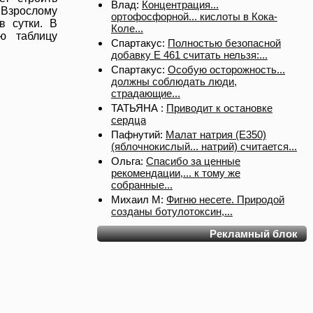
Влад:
Концентрация...
Взрослому
ортофосфорной... кислоты в Кока-
в сутки. В
Коле...
ую таблицу
Спартакус:
Полностью безопасной
добавку Е 461 считать нельзя:...
Спартакус:
Особую осторожность...
должны соблюдать люди,
страдающие...
ТАТЬЯНА :
Приводит к остановке
сердца
Пафнутий:
Малат натрия (E350)
(яблочнокислый... натрий) считается...
Ольга:
Спасибо за ценные
рекомендации,... к тому же
собранные...
Михаил М:
Фигню несете. Природой
созданы ботулотоксин,...
Рекламный блок