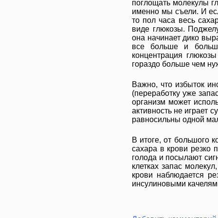
поглощать молекулы гл
именно мы съели. И есл
то пол часа весь саха
виде глюкозы. Поджелу
она начинает дико выр
все больше и больше
концентрация глюкозы
гораздо больше чем ну
Важно, что избыток ин
(переработку уже запа
организм может исполь
активность не играет 
равносильны одной мал
В итоге, от большого 
сахара в крови резко 
голода и посылают сигн
клетках запас молекул
крови наблюдается ре
инсулиновыми качелями