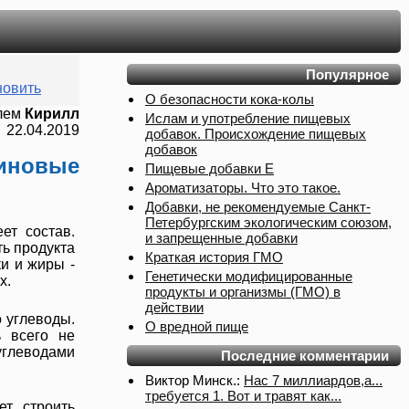
Популярное
овить
О безопасности кока-колы
елем
Кирилл
Ислам и употребление пищевых
22.04.2019
добавок. Происхождение пищевых
добавок
иновые
Пищевые добавки Е
Ароматизаторы. Что это такое.
Добавки, не рекомендуемые Санкт-
Петербургским экологическим союзом,
ет состав.
и запрещенные добавки
ь продукта
Краткая история ГМО
и и жиры -
Генетически модифицированные
х.
продукты и организмы (ГМО) в
действии
 углеводы.
О вредной пище
ь всего не
углеводами
Последние комментарии
Виктор Минск.:
Нас 7 миллиардов,а...
требуется 1. Вот и травят как...
ет строить