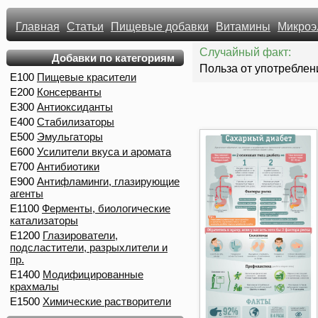
Главная
Статьи
Пищевые добавки
Витамины
Микроэ
Случайный факт:
Добавки по категориям
Польза от употреблен
E100
Пищевые красители
E200
Консерванты
E300
Антиоксиданты
E400
Стабилизаторы
E500
Эмульгаторы
E600
Усилители вкуса и аромата
E700
Антибиотики
E900
Антифламинги, глазирующие
агенты
E1100
Ферменты, биологические
катализаторы
E1200
Глазирователи,
подсластители, разрыхлители и
пр.
E1400
Модифицированные
крахмалы
E1500
Химические растворители