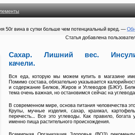
лементы
ия 50г вина в сутки больше чем потенциальный вред.
—
Обн
Cтатья добавлена пользоват
Сахар. Лишний вес. Инсул
качели.
Вся еда, которую мы можем купить в магазине име
Помимо состава, обязательно указывается калорийност
и содержание Белков, Жиров и Углеводов (БЖУ). Белк
тема очень важная, но остановимся сейчас на углевода
В современном мире, основа питания человечества это
Крупы, мучные изделия, сахар, крахмал, картофел
перечесть... Все это углеводы. Как правило, богата 
именно пища растительного происхождения.
Всемирная Организация Здоровья (ВОЗ) рекоменду