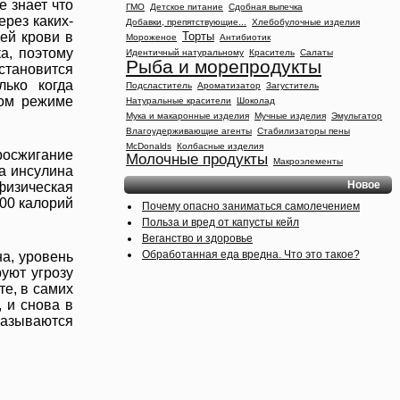
 знает что
ГМО
Детское питание
Сдобная выпечка
ерез каких-
Добавки, препятствующие...
Хлебобулочные изделия
Торты
шей крови в
Мороженое
Антибиотик
а, поэтому
Идентичный натуральному
Краситель
Салаты
Рыба и морепродукты
становится
ько когда
Подсластитель
Ароматизатор
Загуститель
ком режиме
Натуральные красители
Шоколад
Мука и макаронные изделия
Мучные изделия
Эмульгатор
Влагоудерживающие агенты
Стабилизаторы пены
McDonalds
Колбасные изделия
росжигание
Молочные продукты
Макроэлементы
а инсулина
Новое
физическая
300 калорий
Почему опасно заниматься самолечением
Польза и вред от капусты кейл
Веганство и здоровье
Обработанная еда вредна. Что это такое?
а, уровень
уют угрозу
те, в самих
 и снова в
называются