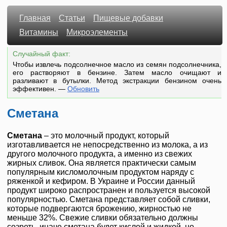
Главная
Статьи
Пищевые добавки
Витамины
Микроэлементы
Случайный факт:
Чтобы извлечь подсолнечное масло из семян подсолнечника,
его растворяют в бензине. Затем масло очищают и
разливают в бутылки. Метод экстракции бензином очень
эффективен.
—
Обновить
Сметана
Сметана
– это молочный продукт, который
изготавливается не непосредственно из молока, а из
другого молочного продукта, а именно из свежих
жирных сливок. Она является практически самым
популярным кисломолочным продуктом наряду с
ряженкой и кефиром. В Украине и России данный
продукт широко распространен и пользуется высокой
популярностью. Сметана представляет собой сливки,
которые подвергаются брожению, жирностью не
меньше 32%. Свежие сливки обязательно должны
созреть, иначе сметана будет кислой и жидкой, но