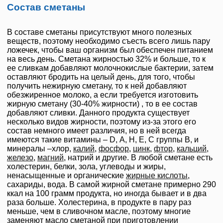
Состав сметаны
В составе сметаны присутствуют много полезных
веществ, поэтому необходимо съесть всего лишь пару
ложечек, чтобы ваш организм был обеспечен питанием
на весь день. Сметана жирностью 32% и больше, то к
ее сливкам добавляют молочнокислые бактерии, затем
оставляют бродить на целый день, для того, чтобы
получить нежирную сметану, то к ней добавляют
обезжиренное молоко, а если требуется изготовить
жирную сметану (30-40% жирности) , то в ее состав
добавляют сливки. Данного продукта существует
несколько видов жирности, поэтому из-за этого его
состав немного имеет различия, но в ней всегда
имеются такие витамины – D, А, Н, Е, С группы B, и
минералы –хлор,
калий
,
фосфор
,
цинк
,
фтор
,
кальций
,
железо
,
магний
, натрий и другие. В любой сметане есть
холестерин, белки, зола, углеводы и жиры,
ненасыщенные и органические
жирные кислоты
,
сахариды, вода. В самой жирной сметане примерно 290
ккал на 100 грамм продукта, но иногда бывает и в два
раза больше. Холестерина, в продукте в пару раз
меньше, чем в сливочном масле, поэтому многие
заменяют масло сметаной при приготовлении