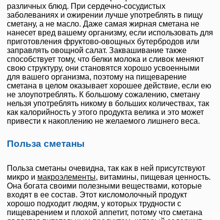
различных блюд. При сердечно-сосудистых
заболеваниях и ожирении лучше употреблять в пищу
сметану, а не масло. Даже самая жирная сметана не
нанесет вред вашему организму, если использовать для
приготовления фруктово-овощных бутербродов или
заправлять овощной салат. Заквашивание также
способствует тому, что белки молока и сливок меняют
свою структуру, они становятся хорошо усвоенными
для вашего организма, поэтому на пищеварение
сметана в целом оказывает хорошее действие, если ею
не злоупотреблять. К большому сожалению, сметану
нельзя употреблять никому в больших количествах, так
как калорийность у этого продукта велика и это может
привести к накоплению не желаемого лишнего веса.
Польза сметаны
Польза сметаны очевидна, так как в ней присутствуют
микро и
макроэлементы
, витамины, пищевая ценность.
Она богата своими полезными веществами, которые
входят в ее состав. Этот кисломолочный продукт
хорошо подходит людям, у которых трудности с
пищеварением и плохой аппетит, потому что сметана