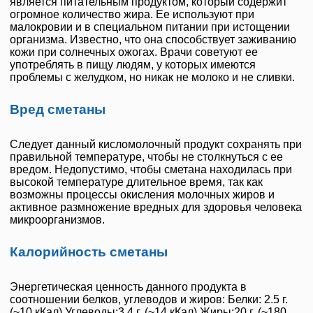
является питательным продуктом, который содержит
огромное количество жира. Ее используют при
малокровии и в специальном питании при истощении
организма. Известно, что она способствует заживанию
кожи при солнечных ожогах. Врачи советуют ее
употреблять в пищу людям, у которых имеются
проблемы с желудком, но никак не молоко и не сливки.
Вред сметаны
Следует данный кисломолочный продукт сохранять при
правильной температуре, чтобы не столкнуться с ее
вредом. Недопустимо, чтобы сметана находилась при
высокой температуре длительное время, так как
возможны процессы окисления молочных жиров и
активное размножение вредных для здоровья человека
микроорганизмов.
Калорийность сметаны
Энергетическая ценность данного продукта в
соотношении белков, углеводов и жиров: Белки: 2.5 г.
(~10 кКал) Углеводы:3.4 г. (~14 кКал) Жиры:20 г. (~180