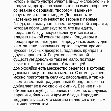
которые часто употребляют в пищу кисломолочные
продукты, прекрасно знают, что она имеет хорошее
сочетание с овощами, творогом, вареньем,
фруктами и так же с медом. Довольно таки
частенько ее применяют во вторые и первые
блюда, она выступает качестве чудесной заправки,
которая обогащает вкус того, что вы едите,
придавая блюду некую кислинку и так же она
владеет нежной консистенцией. Кондитеры и
повара применяют данный продукт как основу для
изготовления различных тортов, соусов, кремов,
муссов, вкусных десертов, подливок, приправ и
других пряностей. Рецептов со сметаной
существует довольно таки не мало, поэтому
изучить все не возможно. У настоящей
домохозяйки есть множество рецептов в которых
должна присутствовать сметана. С помощью нее,
можно приготовить селянку, рассольник, а так же
всем известный традиционный борщ, так как она
добавляет во вкус свою изюминку. Без нее и не
обходятся голубцы, сырники, пельмени, оладушки,
вареники, блинчики и другие блюда. Народная
медицина гласит, что сметана является отличным
антидепрессантом.