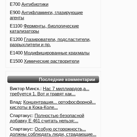
E700
Антибиотики
E900
Антифламинги, глазирующие
агенты
E1100
Ферменты, биологические
катализаторы
E1200
Глазирователи, подсластители,
разрыхлители и пр.
E1400
Модифицированные крахмалы
E1500
Химические растворители
Последние комментарии
Виктор Минск.:
Нас 7 миллиардов,а...
требуется 1. Вот и травят как...
Влад:
Концентрация... ортофосфорной...
кислоты в Кока-Коле...
Спартакус:
Полностью безопасной
добавку Е 461 считать нельзя:...
Спартакус:
Особую осторожность...
должны соблюдать люди, страдающие...