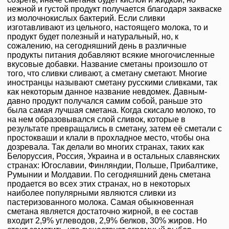
нежной и густой продукт получается благодаря закваске
из молочнокислых бактерий. Если сливки
изготавливают из цельного, настоящего молока, то и
продукт будет полезный и натуральный, но, к
сожалению, на сегодняшний день в различные
продукты питания добавляют всякие многочисленные
вкусовые добавки. Название сметаны произошло от
того, что сливки сливают, а сметану сметают. Многие
иностранцы называют сметану русскими сливками, так
как некоторым данное название невдомек. Давным-
давно продукт получался самим собой, раньше это
была самая лучшая сметана. Когда скисало молоко, то
на нем образовывался слой сливок, которые в
результате превращались в сметану, затем её сметали с
простокваши и клали в прохладное место, чтобы она
дозревала. Так делали во многих странах, таких как
Белоруссия, Россия, Украина и в остальных славянских
странах: Югославии, Финляндии, Польше, Прибалтике,
Румынии и Молдавии. По сегодняшний день сметана
продается во всех этих странах, но в некоторых
наиболее популярными являются сливки из
пастеризованного молока. Самая обыкновенная
сметана является достаточно жирной, в ее состав
входит 2,9% углеводов, 2,9% белков, 30% жиров. Но