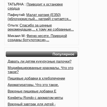
ТАТЬЯНА :
Приводит к остановке
сердца
Пафнутий:
Малат натрия (E350)
(яблочнокислый... натрий) считается...
Ольга:
Спасибо за ценные
рекомендации,... к тому же собранные...
Михаил М:
Фигню несете. Природой
созданы ботулотоксин,...
Популярное
Давать ли детям кукурузные палочки?
Модифицированные крахмалы. Что это
такое?
Пищевые добавки в хлебопечении
Ароматизаторы. Что это такое.
Вредные пищевые добавки Е
Конфеты Rondo с ароматом мяты
Вредный завтрак для детей -