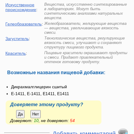
Вещества, искусственно синтезированные
Искусственное
в лабораториях. Могут быть
происхождение
:
синтетическими аналогами натуральных
веществ.
Желеобразователи, желирующие вещества
Гелеобразователь
:
— вещества, увеличивающие вязкость
смеси.
Технологические вещества, регулирующие
Загуститель
:
вязкость смеси, улучшают и сохраняют
структуру пищевого продукта.
Пищевые красители окрашивают продукты
Краситель
:
и смеси. Придают привлекательный
оттенок готовому продукту.
Возможные названия пищевой добавки:
Дикрахмалглицерин сшитый
E-1411, Е-1411, Е1411, E1411
Доверяете этому продукту?
Да
Нет
Доверяют:
10
, не доверяют:
54
Добавить комментарий