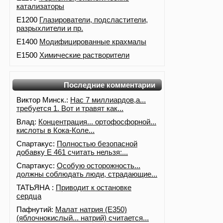
катализаторы
E1200
Глазирователи, подсластители,
разрыхлители и пр.
E1400
Модифицированные крахмалы
E1500
Химические растворители
Последние комментарии
Виктор Минск.:
Нас 7 миллиардов,а...
требуется 1. Вот и травят как...
Влад:
Концентрация... ортофосфорной...
кислоты в Кока-Коле...
Спартакус:
Полностью безопасной
добавку Е 461 считать нельзя:...
Спартакус:
Особую осторожность...
должны соблюдать люди, страдающие...
ТАТЬЯНА :
Приводит к остановке
сердца
Пафнутий:
Малат натрия (E350)
(яблочнокислый... натрий) считается...