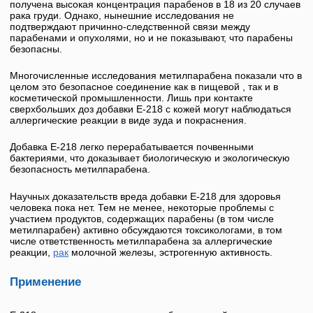
получена высокая концентрация парабенов в 18 из 20 случаев
рака груди. Однако, нынешние исследования не
подтверждают причинно-следственной связи между
парабенами и опухолями, но и не показывают, что парабены
безопасны.
Многочисленные исследования метилпарабена показали что в
целом это безопасное соединение как в пищевой , так и в
косметической промышленности. Лишь при контакте
сверхбольших доз добавки
Е-218
с кожей могут наблюдаться
аллергические реакции в виде зуда и покраснения.
Добавка
Е-218
легко перерабатывается почвенными
бактериями, что доказывает биологическую и экологическую
безопасность метилпарабена.
Научных доказательств вреда добавки
Е-218
для здоровья
человека пока нет. Тем не менее, некоторые проблемы с
участием продуктов, содержащих парабены (в том числе
метилпарабен
) активно обсуждаются токсикологами, в том
числе ответственность метилпарабена за аллергические
реакции,
рак
молочной железы, эстрогенную активность.
Применение