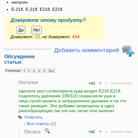
нипагин
E-218, Е-218, Е218, E218
Доверяете этому продукту?
Да
Нет
Доверяют:
72
, не доверяют:
454
Добавить комментарий
Обсуждение
статьи:
Страницы:
1
2
3
4
5
Все
Наталья
+
-
+43
01.12.2012 12:12:52
сделала укол солкосерила,куда входят Е216,Е218
поднялось давление 180/110,покраснели уши и
лицо,сухой кашель и затрудненное дыхание и на что
такая реакция .Эти добавки запрещены и одно
ракообразуещее,так что нас лечат или калечат.
Ответить
↓ Все ответы (2)
+
-
Оксана
+42
05.01.2015 17:01:05