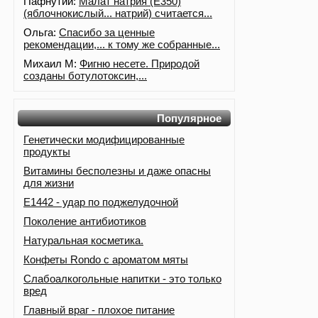
Пафнутий:
Малат натрия (E350)
(яблочнокислый... натрий) считается...
Ольга:
Спасибо за ценные
рекомендации,... к тому же собранные...
Михаил М:
Фигню несете. Природой
созданы ботулотоксин,...
Популярное
Генетически модифицированные
продукты
Витамины бесполезны и даже опасны
для жизни
Е1442 - удар по поджелудочной
Поколение антибиотиков
Натуральная косметика.
Конфеты Rondo с ароматом мяты
Слабоалкогольные напитки - это только
вред
Главный враг - плохое питание