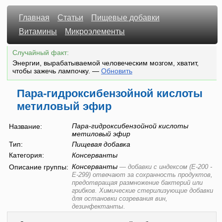
Главная
Статьи
Пищевые добавки
Витамины
Микроэлементы
Случайный факт:
Энергии, вырабатываемой человеческим мозгом, хватит,
чтобы зажечь лампочку.
—
Обновить
Пара-гидроксибензойной кислоты
метиловый эфир
Пара-гидроксибензойной кислоты
Название:
метиловый эфир
Тип:
Пищевая добавка
Категория:
Консерванты
Консерванты
Описание группы:
—
добавки с индексом (E-200 -
E-299) отвечают за сохранность продуктов,
предотвращая размножение бактерий или
грибков. Химические стерилизующие добавки
для остановки созревания вин,
дезинфектанты.