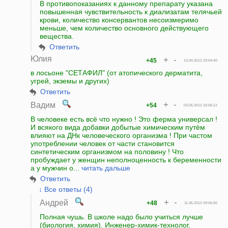
В противопоказаниях к данному препарату указана
повышенная чувствительность к диализатам телячьей
крови, количество консервантов несоизмеримо
меньше, чем количество основного действующего
вещества.
Ответить
Юлия
+
-
+45
13.04.2012 20:04:40
в лосьоне "СЕТАФИЛ" (от атопического дерматита,
угрей, экземы и других)
Ответить
+
-
Вадим
+54
03.06.2012 16:06:12
В человеке есть всё что нужно ! Это ферма универсал !
И всякого вида добавки добытые химическим путём
влияют на ДНк человеческого организма ! При частом
употреблении человек от части становится
синтетическим организмом на половину ! Что
пробуждает у женщин неполноценность к беременности
а у мужчин о...
читать дальше
Ответить
↓ Все ответы (4)
+
-
Андрей
+48
11.06.2012 09:06:50
Полная чушь. В школе надо было учиться лучше
(биология, химия). Инженер-химик-технолог.