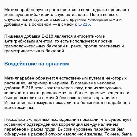
Метилпарабен
лучше растворяется в воде, однако проявляет
меньшую антибактериальную активность. Почти во всех
случаях используется в смеси с другими консервантами и
добавками, в основном — в смеси с
E-216
.
Пищевая добавка
Е-218
является антисептиком и
антигрибковым агентом, то есть используется против
грамположительных бактерий и, реже, против плесневых и
грамотрицательных бактерий.
Воздействие на организм
Метилпарабен
образуется естественным путем в некоторых
растениях, например в чернике. В организме человека
добавка
Е-218
всасывается через кожу, или из желудочно-
кишечного тракта, распадается на более простые вещества и
быстро выводится с мочой без накопления в организме.
Испытания на грызунах показали что большинство парабенов
малотоксичны.
Несколько экспертных исследований показали, что существует
косвенно-подтвержденная корреляция между наличием
парабенов и раком груди. Высокий уровень парабенов был
обнаружен в раковой опухоли молочной железы. Точнее, была