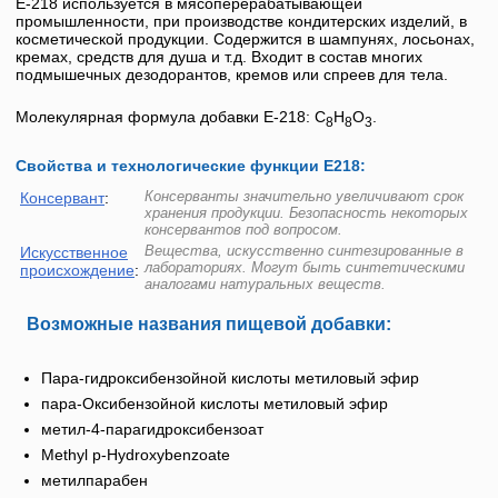
Е-218
используется в мясоперерабатывающей
промышленности, при производстве кондитерских изделий, в
косметической продукции. Содержится в шампунях, лосьонах,
кремах, средств для душа и т.д. Входит в состав многих
подмышечных дезодорантов, кремов или спреев для тела.
Молекулярная формула добавки Е-218: C
H
O
.
8
8
3
Свойства и технологические функции Е218:
Консерванты значительно увеличивают срок
Консервант
:
хранения продукции. Безопасность некоторых
консервантов под вопросом.
Вещества, искусственно синтезированные в
Искусственное
лабораториях. Могут быть синтетическими
происхождение
:
аналогами натуральных веществ.
Возможные названия пищевой добавки:
Пара-гидроксибензойной кислоты метиловый эфир
пара-Оксибензойной кислоты метиловый эфир
метил-4-парагидроксибензоат
Methyl p-Hydroxybenzoate
метилпарабен