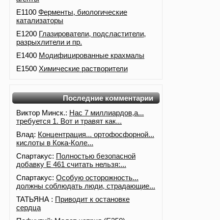
E1100
Ферменты, биологические
катализаторы
E1200
Глазирователи, подсластители,
разрыхлители и пр.
E1400
Модифицированные крахмалы
E1500
Химические растворители
Последние комментарии
Виктор Минск.:
Нас 7 миллиардов,а...
требуется 1. Вот и травят как...
Влад:
Концентрация... ортофосфорной...
кислоты в Кока-Коле...
Спартакус:
Полностью безопасной
добавку Е 461 считать нельзя:...
Спартакус:
Особую осторожность...
должны соблюдать люди, страдающие...
ТАТЬЯНА :
Приводит к остановке
сердца