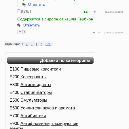
Ответить
Павел
+
-
+49
23.11.2011 12:11:23
Содержится в сиропе от кашля Гербион
Ответить
[AD]
+
-
2010-08-21 15:23:27
Страницы:
1
2
3
4
5
Все
Добавки по категориям
E100
Пищевые красители
E200
Консерванты
E300
Антиоксиданты
E400
Стабилизаторы
E500
Эмульгаторы
E600
Усилители вкуса и аромата
E700
Антибиотики
E900
Антифламинги, глазирующие
агенты