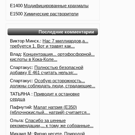
E1400
Модифицированные крахмалы
E1500
Химические растворители
Последние комментарии
Виктор Минск.:
Нас 7 миллиардов,а...
требуется 1. Вот и травят как...
Влад:
Концентрация... ортофосфорной...
кислоты в Кока-Коле...
Спартакус:
Полностью безопасной
добавку Е 461 считать нельзя:...
Спартакус:
Особую осторожность...
должны соблюдать люди, страдающие...
ТАТЬЯНА :
Приводит к остановке
сердца
Пафнутий:
Малат натрия (E350)
(яблочнокислый... натрий) считается...
Ольга:
Спасибо за ценные
рекомендации,... к тому же собранные...
Михаил М:
Фигню несете. Природой