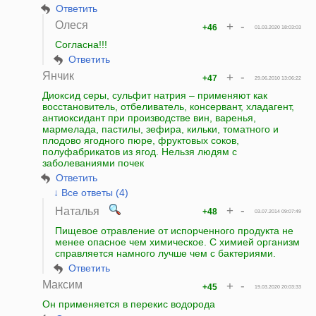
Ответить
Олеся
+
-
+46
01.03.2020 18:03:03
Согласна!!!
Ответить
Янчик
+
-
+47
29.06.2010 13:06:22
Диоксид серы, сульфит натрия – применяют как
восстановитель, отбеливатель, консервант, хладагент,
антиоксидант при производстве вин, варенья,
мармелада, пастилы, зефира, кильки, томатного и
плодово ягодного пюре, фруктовых соков,
полуфабрикатов из ягод. Нельзя людям с
заболеваниями почек
Ответить
↓ Все ответы (4)
+
-
Наталья
+48
03.07.2014 09:07:49
Пищевое отравление от испорченного продукта не
менее опасное чем химическое. С химией организм
справляется намного лучше чем с бактериями.
Ответить
Максим
+
-
+45
19.03.2020 20:03:33
Он применяется в перекис водорода