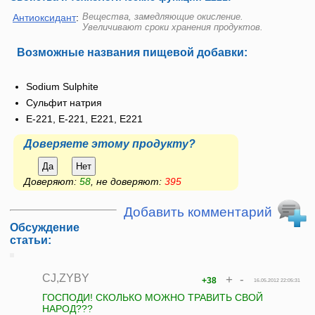
Вещества, замедляющие окисление.
Антиоксидант
:
Увеличивают сроки хранения продуктов.
Возможные названия пищевой добавки:
Sodium Sulphite
Сульфит натрия
E-221, Е-221, Е221, E221
Доверяете этому продукту?
Да
Нет
Доверяют:
58
, не доверяют:
395
Добавить комментарий
Обсуждение
статьи:
CJ,ZYBY
+
-
+38
16.05.2012 22:05:31
ГОСПОДИ! СКОЛЬКО МОЖНО ТРАВИТЬ СВОЙ
НАРОД???