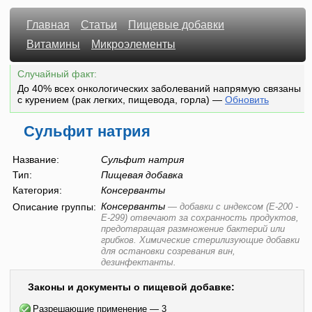
Главная
Статьи
Пищевые добавки
Витамины
Микроэлементы
Случайный факт:
До 40% всех онкологических заболеваний напрямую связаны
с курением (рак легких, пищевода, горла)
—
Обновить
Сульфит натрия
Название:
Сульфит натрия
Тип:
Пищевая добавка
Категория:
Консерванты
Консерванты
Описание группы:
—
добавки с индексом (E-200 -
E-299) отвечают за сохранность продуктов,
предотвращая размножение бактерий или
грибков. Химические стерилизующие добавки
для остановки созревания вин,
дезинфектанты.
Законы и документы о пищевой добавке:
Разрешающие применение — 3