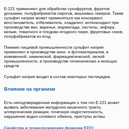
Е-221
применяют для обработки сухофруктов, фруктов
дольками, полуфабрикатов пирогов, вишневых ликеров. Также
сульфит натрия
может применяться как консервант,
восстановитель, отбеливатель, хладагент, антиоксидант при
производстве вин, варенья, мармелада, пастилы, зефира,
кильки, томатного и плодово-ягодного пюре, фруктовых соков,
полуфабрикатов из ягод.
Помимо пищевой промышленности
сульфит натрия
применяют в производстве кино- и фотоматериалов, в
кожевенной, химической, фармацевтической, легкой
промышленности, в производстве гигиенических и моющих
средств.
Сульфит натрия
входит в состав некоторых пестицидов.
Влияние на организм
Есть неподтвержденная информация о том что
Е-221
может
вызвать заболевания желудочно-кишечного тракта,
аллергические реакции, почечную недостаточность,
нарушение водно-солевого обмена, приступы астмы.
Свойства и технологические функции Е221: