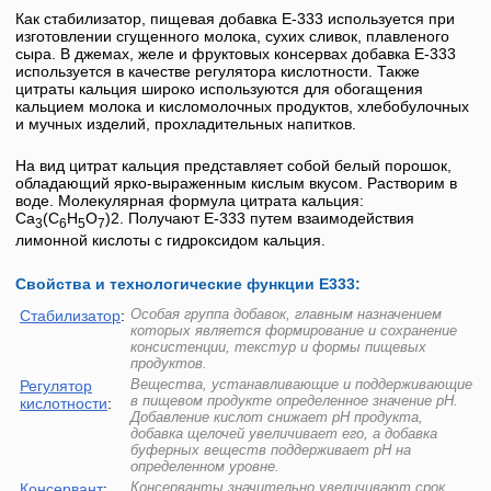
Как стабилизатор, пищевая добавка
Е-333
используется при
изготовлении сгущенного молока, сухих сливок, плавленого
сыра. В джемах, желе и фруктовых консервах добавка
Е-333
используется в качестве регулятора кислотности. Также
цитраты кальция
широко используются для обогащения
кальцием молока и кисломолочных продуктов, хлебобулочных
и мучных изделий, прохладительных напитков.
На вид цитрат кальция представляет собой белый порошок,
обладающий ярко-выраженным кислым вкусом. Растворим в
воде. Молекулярная формула цитрата кальция:
Ca
(C
H
O
)2. Получают
Е-333
путем взаимодействия
3
6
5
7
лимонной кислоты с гидроксидом кальция.
Свойства и технологические функции Е333:
Особая группа добавок, главным назначением
Стабилизатор
:
которых является формирование и сохранение
консистенции, текстур и формы пищевых
продуктов.
Вещества, устанавливающие и поддерживающие
Регулятор
в пищевом продукте определенное значение pH.
кислотности
:
Добавление кислот снижает pH продукта,
добавка щелочей увеличивает его, а добавка
буферных веществ поддерживает pH на
определенном уровне.
Консерванты значительно увеличивают срок
Консервант
: