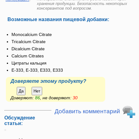
хранения продукции. Безопасность некоторых
консервантов под вопросом.
Возможные названия пищевой добавки:
Monocalcium Citrate
Tricalcium Citrate
Dicalcium Citrate
Calcium Citrates
Цитраты кальция
E-333, Е-333, Е333, E333
Доверяете этому продукту?
Да
Нет
Доверяют:
86
, не доверяют:
30
Добавить комментарий
Обсуждение
статьи: