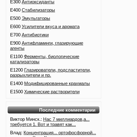
E300
Антиоксиданты
E400
Стабилизаторы
E500
Эмульгаторы
E600
Усилители вкуса и аромата
E700
Антибиотики
E900
Антифламинги, глазирующие
агенты
E1100
Ферменты, биологические
катализаторы
E1200
Глазирователи, подсластители,
разрыхлители и пр.
E1400
Модифицированные крахмалы
E1500
Химические растворители
Последние комментарии
Виктор Минск.:
Нас 7 миллиардов,а...
требуется 1. Вот и травят как...
Влад:
Концентрация... ортофосфорной...