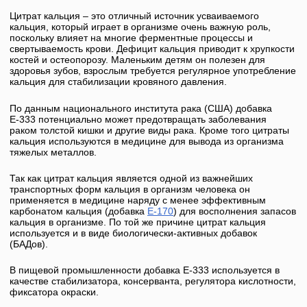
Цитрат кальция – это отличный источник усваиваемого
кальция, который играет в организме очень важную роль,
поскольку влияет на многие ферментные процессы и
свертываемость крови. Дефицит кальция приводит к хрупкости
костей и остеопорозу. Маленьким детям он полезен для
здоровья зубов, взрослым требуется регулярное употребление
кальция для стабилизации кровяного давления.
По данным национального института рака (США) добавка
Е-333
потенциально может предотвращать заболевания
раком толстой кишки и другие виды рака. Кроме того
цитраты
кальция
используются в медицине для вывода из организма
тяжелых металлов.
Так как цитрат кальция является одной из важнейших
транспортных форм кальция в организм человека он
применяется в медицине наряду с менее эффективным
карбонатом кальция (добавка
Е-170
) для восполнения запасов
кальция в организме. По той же причине цитрат кальция
используется и в виде биологически-активных добавок
(БАДов).
В пищевой промышленности добавка
Е-333
используется в
качестве стабилизатора, консерванта, регулятора кислотности,
фиксатора окраски.