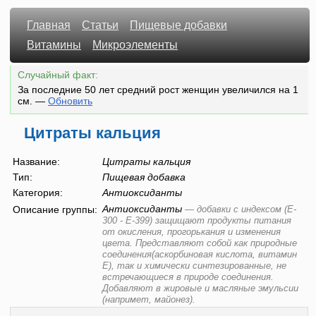
Главная
Статьи
Пищевые добавки
Витамины
Микроэлементы
Случайный факт:
За последние 50 лет средний рост женщин увеличился на 1
см.
—
Обновить
Цитраты кальция
Название:
Цитраты кальция
Тип:
Пищевая добавка
Категория:
Антиоксиданты
Антиоксиданты
Описание группы:
—
добавки с индексом (E-
300 - E-399) защищают продукты питания
от окисления, прогорькания и изменения
цвета. Представляют собой как природные
соединения(аскорбиновая кислота, витамин
Е), так и химически синтезированные, не
встречающиеся в природе соединения.
Добавляют в жировые и масляные эмульсии
(напримет, майонез).