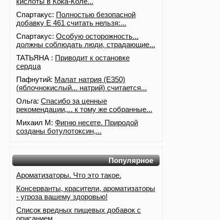
кислоты в Кока-Коле...
Спартакус:
Полностью безопасной
добавку Е 461 считать нельзя:...
Спартакус:
Особую осторожность...
должны соблюдать люди, страдающие...
ТАТЬЯНА :
Приводит к остановке
сердца
Пафнутий:
Малат натрия (E350)
(яблочнокислый... натрий) считается...
Ольга:
Спасибо за ценные
рекомендации,... к тому же собранные...
Михаил М:
Фигню несете. Природой
созданы ботулотоксин,...
Популярное
Ароматизаторы. Что это такое.
Консерванты, красители, ароматизаторы
- угроза вашему здоровью!
Список вредных пищевых добавок с
описанием