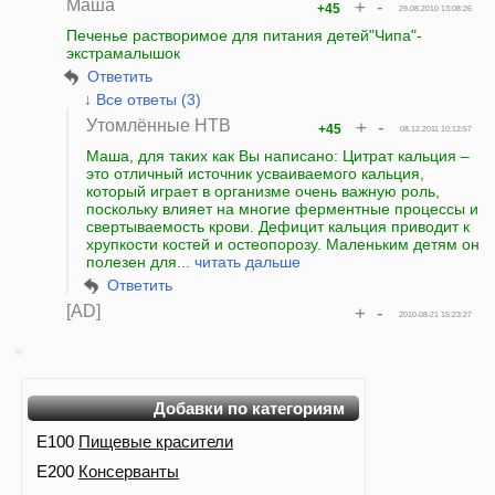
Маша
+
-
+45
29.08.2010 13:08:26
Печенье растворимое для питания детей"Чипа"-
экстрамалышок
Ответить
↓ Все ответы (3)
Утомлённые НТВ
+
-
+45
08.12.2011 10:12:57
Маша, для таких как Вы написано: Цитрат кальция –
это отличный источник усваиваемого кальция,
который играет в организме очень важную роль,
поскольку влияет на многие ферментные процессы и
свертываемость крови. Дефицит кальция приводит к
хрупкости костей и остеопорозу. Маленьким детям он
полезен для...
читать дальше
Ответить
[AD]
+
-
2010-08-21 15:23:27
Добавки по категориям
E100
Пищевые красители
E200
Консерванты