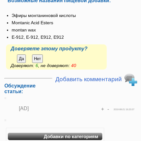
Возможные названия пищевой добавки:
Эфиры монтаниновой кислоты
Montanic Acid Esters
montan wax
Е-912, E-912, Е912, E912
Доверяете этому продукту?
Да
Нет
Доверяют:
6
, не доверяют:
40
Добавить комментарий
Обсуждение
статьи:
[AD]
+
-
2010-08-21 15:23:27
Добавки по категориям