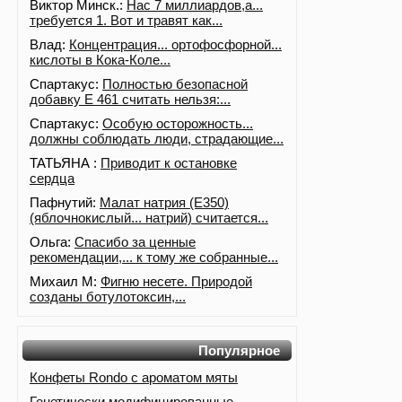
Виктор Минск.:
Нас 7 миллиардов,а...
требуется 1. Вот и травят как...
Влад:
Концентрация... ортофосфорной...
кислоты в Кока-Коле...
Спартакус:
Полностью безопасной
добавку Е 461 считать нельзя:...
Спартакус:
Особую осторожность...
должны соблюдать люди, страдающие...
ТАТЬЯНА :
Приводит к остановке
сердца
Пафнутий:
Малат натрия (E350)
(яблочнокислый... натрий) считается...
Ольга:
Спасибо за ценные
рекомендации,... к тому же собранные...
Михаил М:
Фигню несете. Природой
созданы ботулотоксин,...
Популярное
Конфеты Rondo с ароматом мяты
Генетически модифицированные