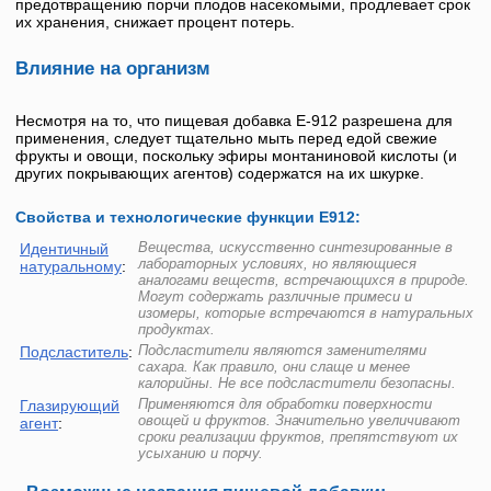
предотвращению порчи плодов насекомыми, продлевает срок
их хранения, снижает процент потерь.
Влияние на организм
Несмотря на то, что пищевая добавка
Е-912
разрешена для
применения, следует тщательно мыть перед едой свежие
фрукты и овощи, поскольку
эфиры монтаниновой кислоты
(и
других покрывающих агентов) содержатся на их шкурке.
Свойства и технологические функции Е912:
Вещества, искусственно синтезированные в
Идентичный
лабораторных условиях, но являющиеся
натуральному
:
аналогами веществ, встречающихся в природе.
Могут содержать различные примеси и
изомеры, которые встречаются в натуральных
продуктах.
Подсластители являются заменителями
Подсластитель
:
сахара. Как правило, они слаще и менее
калорийны. Не все подсластители безопасны.
Применяются для обработки поверхности
Глазирующий
овощей и фруктов. Значительно увеличивают
агент
:
сроки реализации фруктов, препятствуют их
усыханию и порчу.