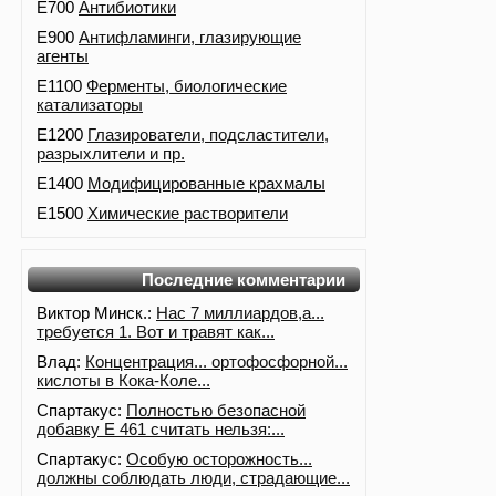
E700
Антибиотики
E900
Антифламинги, глазирующие
агенты
E1100
Ферменты, биологические
катализаторы
E1200
Глазирователи, подсластители,
разрыхлители и пр.
E1400
Модифицированные крахмалы
E1500
Химические растворители
Последние комментарии
Виктор Минск.:
Нас 7 миллиардов,а...
требуется 1. Вот и травят как...
Влад:
Концентрация... ортофосфорной...
кислоты в Кока-Коле...
Спартакус:
Полностью безопасной
добавку Е 461 считать нельзя:...
Спартакус:
Особую осторожность...
должны соблюдать люди, страдающие...