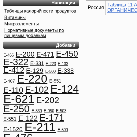
Навигация
Таблица 1
Россия
ОРГАНИЧЕС
Таблицы калорийности продуктов
Витамины
Микроэлементы
Нормативные документы по
пищевым добавкам
Добавки
E-450
E-200
E-471
E-466
E-322
E-331
E-223
E-133
E-412
E-129
E-338
E-500
E-220
E-951
E-407
E-124
E-102
E-110
E-621
E-202
E-250
E-339
E-950
E-503
E-171
E-122
E-551
E-211
E-1520
E-509