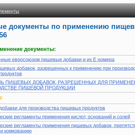
лементы
е документы по применению пищев
56
менение документы:
нные евросоюзом пищевые добавки и их Е номера
ищевых добавок, разрешенных к применению при производ
продуктов
Ь ПИЩЕВЫХ ДОБАВОК, РАЗРЕШЕННЫХ ДЛЯ ПРИМЕНЕ
ОДСТВЕ ПИЩЕВОЙ ПРОДУКЦИИ
:
добавки для производства пищевых продуктов
ческие регламенты применения кислот, оснований и солей
ические регламенты применения пищевых добавок, препятс
и комкованию