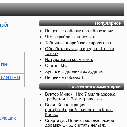
Популярное
ой
Пищевые добавки в хлебопечении
Что в крабовых палочках
Таблица калорийности продуктов
Обработанная еда вредна. Что это
такое?
Натуральная косметика.
стве
Опять ГМО
Худшие Е добавки из худших
Пищевые добавки Е
НИЯ ПРИ
Последние комментарии
Виктор Минск.:
Нас 7 миллиардов,а...
требуется 1. Вот и травят как...
Влад:
Концентрация...
ортофосфорной... кислоты в Кока-
Коле...
твующих
Спартакус:
Полностью безопасной
добавку Е 461 считать нельзя:...