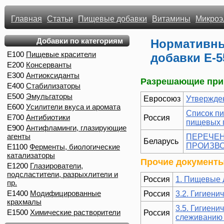
Главная
Статьи
Пищевые добавки
Витамины
Микроэ
Добавки по категориям
Нормативны
E100
Пищевые красители
добавки E-5
E200
Консерванты
E300
Антиоксиданты
Разрешающие при
E400
Стабилизаторы
E500
Эмульгаторы
Евросоюз
Утвержде
E600
Усилители вкуса и аромата
Список п
E700
Антибиотики
Россия
пищевых 
E900
Антифламинги, глазирующие
агенты
ПЕРЕЧЕН
Беларусь
ПРОИЗВ
E1100
Ферменты, биологические
катализаторы
Прочие документы
E1200
Глазирователи,
подсластители, разрыхлители и
Россия
1. Пищевые 
пр.
E1400
Модифицированные
Россия
3.2. Гигиени
крахмалы
3.5. Гигиен
E1500
Химические растворители
Россия
слеживанию 