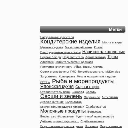
Метки
Натуральные красители
Кондитерские изделия
Масла и жиры
Мучные изделия
Глазирующий агент
К пиву
Напитки алкогольные
Влагоудерживающие агенты
Торты
Первые блюда
Подсластитель
Ароматизатор
Аллерген
Усилитель вкуса и аромата
Регулятор кислотности
Яйца
Грибы
Фрукты
Орехи и сухофрукты
ГМО
Гелеобразователь
McDonalds
Загуститель
Консервант
Мука и макаронные изделия
Рыба и морепродукты
СПЭНы
Японская кухня
Сыры и творог
Стабилизаторы пены
Шоколад
Салаты
Овощи и зелень
Мороженое
Антибиотик
Детское питание
Эмульгатор
Стабилизатор
Компоненты продуктов питания
Молочные продукты
Бондюэль
Вещества-отбеливатели
Идентичный натуральному
Добавки, препятствующие...
Сдобная выпечка
Искусственное происхождение
Носитель
Макроэлементы