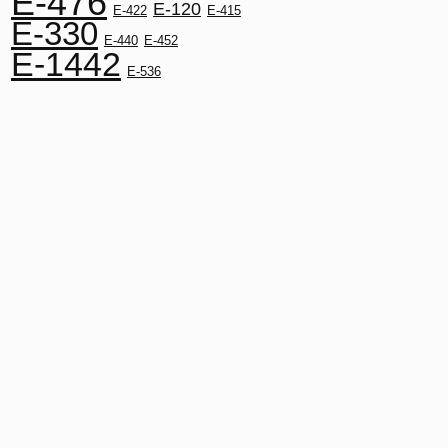
E-476
E-120
E-422
E-415
E-330
E-440
E-452
E-1442
E-536