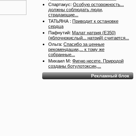
Спартакус:
Особую осторожность...
должны соблюдать люди,
страдающие...
ТАТЬЯНА :
Приводит к остановке
сердца
Пафнутий:
Малат натрия (E350)
(яблочнокислый... натрий) считается...
Ольга:
Спасибо за ценные
рекомендации,... к тому же
собранные...
Михаил М:
Фигню несете. Природой
созданы ботулотоксин,...
Рекламный блок