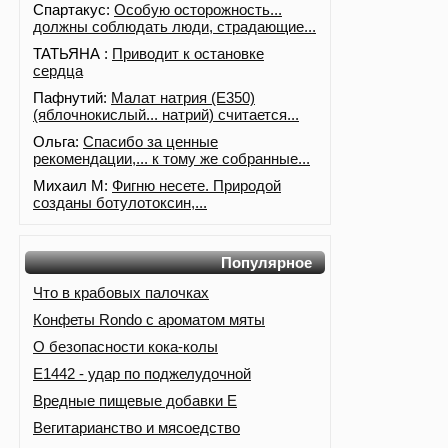
Спартакус:
Особую осторожность...
должны соблюдать люди, страдающие...
ТАТЬЯНА :
Приводит к остановке
сердца
Пафнутий:
Малат натрия (E350)
(яблочнокислый... натрий) считается...
Ольга:
Спасибо за ценные
рекомендации,... к тому же собранные...
Михаил М:
Фигню несете. Природой
созданы ботулотоксин,...
Популярное
Что в крабовых палочках
Конфеты Rondo с ароматом мяты
О безопасности кока-колы
Е1442 - удар по поджелудочной
Вредные пищевые добавки Е
Вегитарианство и мясоедство