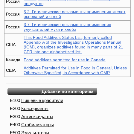
Россия
продуктов
3.2. Гигиенические регламенты применения кислот,
Россия
оснований и солей
3.7. Гигиенические регламенты применения
Россия
улучшителей муки и хлеба
This Food Additives Status List, formerly called
Appendix A of the Investigations Operations Manual
США
(IOM), organizes additives found in many parts of 21
CFR into one alphabetized list.
Канада
Food additives permitted for use in Canada
Additives Permitted for Use in Food in General, Unless
США
Otherwise Specified, in Accordance with GMP
Добавки по категориям
E100
Пищевые красители
E200
Консерванты
E300
Антиоксиданты
E400
Стабилизаторы
E500
Эмульгаторы