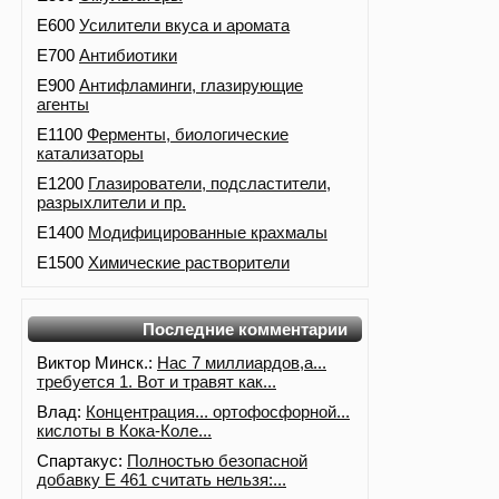
E600
Усилители вкуса и аромата
E700
Антибиотики
E900
Антифламинги, глазирующие
агенты
E1100
Ферменты, биологические
катализаторы
E1200
Глазирователи, подсластители,
разрыхлители и пр.
E1400
Модифицированные крахмалы
E1500
Химические растворители
Последние комментарии
Виктор Минск.:
Нас 7 миллиардов,а...
требуется 1. Вот и травят как...
Влад:
Концентрация... ортофосфорной...
кислоты в Кока-Коле...
Спартакус:
Полностью безопасной
добавку Е 461 считать нельзя:...