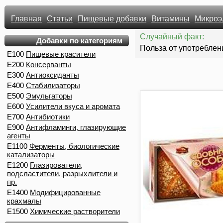
Главная
Статьи
Пищевые добавки
Витамины
Микроэ
Случайный факт:
Добавки по категориям
Польза от употреблен
E100
Пищевые красители
E200
Консерванты
E300
Антиоксиданты
E400
Стабилизаторы
E500
Эмульгаторы
E600
Усилители вкуса и аромата
E700
Антибиотики
E900
Антифламинги, глазирующие
агенты
E1100
Ферменты, биологические
катализаторы
E1200
Глазирователи,
подсластители, разрыхлители и
пр.
E1400
Модифицированные
крахмалы
E1500
Химические растворители