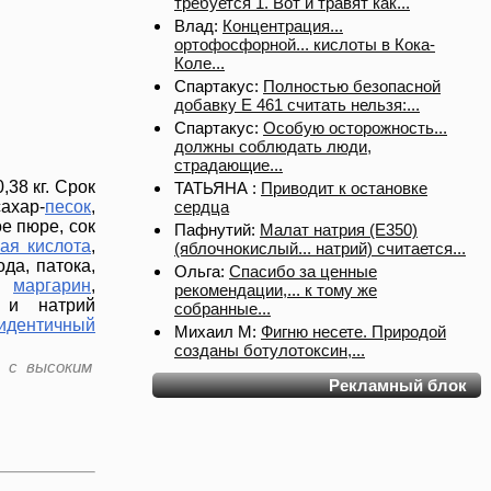
требуется 1. Вот и травят как...
Влад:
Концентрация...
ортофосфорной... кислоты в Кока-
Коле...
Спартакус:
Полностью безопасной
добавку Е 461 считать нельзя:...
Спартакус:
Особую осторожность...
должны соблюдать люди,
страдающие...
,38 кг. Срок
ТАТЬЯНА :
Приводит к остановке
сахар-
песок
,
сердца
е пюре, сок
Пафнутий:
Малат натрия (E350)
ая кислота
,
(яблочнокислый... натрий) считается...
ода, патока,
Ольга:
Спасибо за ценные
,
маргарин
,
рекомендации,... к тому же
и натрий
собранные...
идентичный
Михаил М:
Фигню несете. Природой
созданы ботулотоксин,...
а с высоким
Рекламный блок