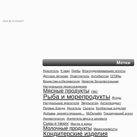
2010-08-21 15:23:27
Метки
Краситель
К пиву
Грибы
Влагоудерживающие агенты
Детское питание
Осветлитель
Антибиотик
СПЭНы
Вещества-отбеливатели
Напитки безалкогольные
Натуральное происхождение
Мясные продукты
ГМО
Рыба и морепродукты
Ягоды
Натуральные красители
Эмульгатор
Антиоксидант
Первые блюда
Носитель
Салаты
Колбасные изделия
Добавки, препятствующие...
McDonalds
Глазирующий агент
Ароматизатор
Усилитель вкуса и аромата
Сыры и творог
Масла и жиры
Молочные продукты
Макроэлементы
Кондитерские изделия