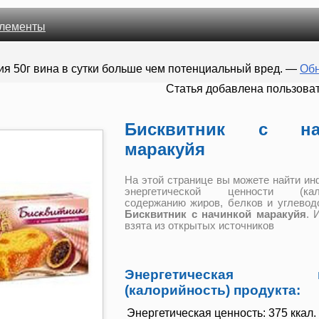
лементы
ия 50г вина в сутки больше чем потенциальный вред.
—
Обн
Cтатья добавлена пользова
Бисквитник с на
маракуйя
На этой странице вы можете найти и
энергетической ценности (кало
содержанию жиров, белков и углевод
Бисквитник с начинкой маракуйя
. 
взята из открытых источников
Энергетическая це
(калорийность) продукта:
Энергетическая ценность:
375 ккал. 