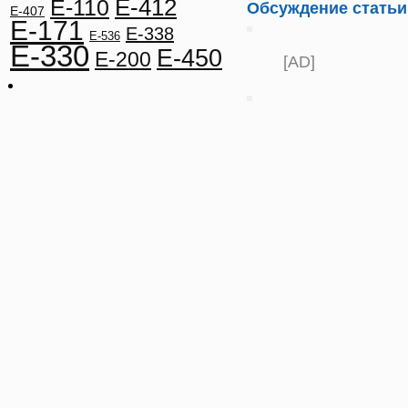
E-412
E-110
Обсуждение статьи
E-407
E-171
E-338
E-536
E-330
E-450
E-200
[AD]