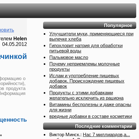
Популярное
овить
Улучшители муки, применяющиеся при
телем
Helen
выпечке хлеба
04.05.2012
Гипохлорит натрия для обработки
питьевой воды
чинкой
Пальмовое масло
Почему неприемлемы молочные
продукты
Ислам и употребление пищевых
нформацию о
добавок. Происхождение пищевых
рийности),
добавок
ов продукта
Продукты с этими добавками
Информация
желательно исключить из рациона
Витамины бесполезны и даже опасны
для жизни
вредные добавки в составе косметики
нность
Последние комментарии
Виктор Минск.:
Нас 7 миллиардов,а...
*