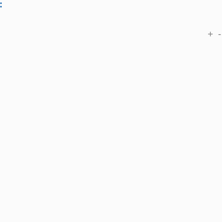
:
+
-