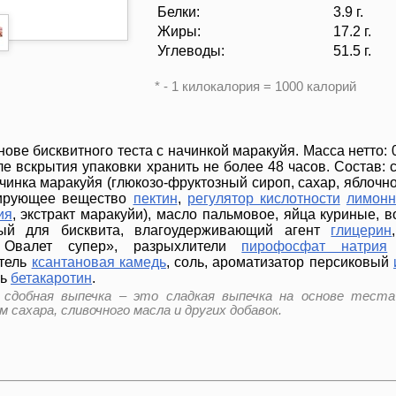
Белки:
3.9 г.
Жиры:
17.2 г.
Углеводы:
51.5 г.
* - 1 килокалория = 1000 калорий
ове бисквитного теста с начинкой маракуйя. Масса нетто: 0
сле вскрытия упаковки хранить не более 48 часов. Состав: 
чинка маракуйя (глюкозо-фруктозный сироп, сахар, яблочно
лирующее вещество
пектин
,
регулятор кислотности
лимонн
ия
, экстракт маракуйи), масло пальмовое, яйца куриные, в
ный для бисквита, влагоудерживающий агент
глицерин
 Овалет супер», разрыхлители
пирофосфат натрия
итель
ксантановая камедь
, соль, ароматизатор персиковый
ль
бетакаротин
.
и сдобная выпечка – это сладкая выпечка на основе тест
 сахара, сливочного масла и других добавок.