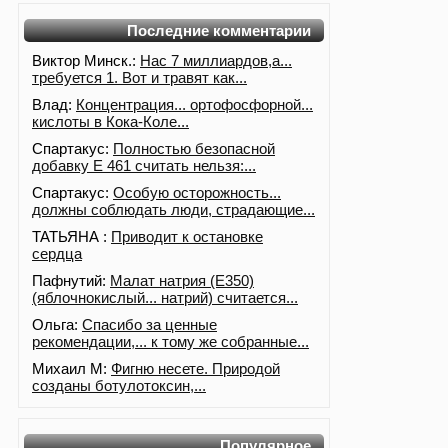
Последние комментарии
Виктор Минск.:
Нас 7 миллиардов,а...
требуется 1. Вот и травят как...
Влад:
Концентрация... ортофосфорной...
кислоты в Кока-Коле...
Спартакус:
Полностью безопасной
добавку Е 461 считать нельзя:...
Спартакус:
Особую осторожность...
должны соблюдать люди, страдающие...
ТАТЬЯНА :
Приводит к остановке
сердца
Пафнутий:
Малат натрия (E350)
(яблочнокислый... натрий) считается...
Ольга:
Спасибо за ценные
рекомендации,... к тому же собранные...
Михаил М:
Фигню несете. Природой
созданы ботулотоксин,...
Популярное