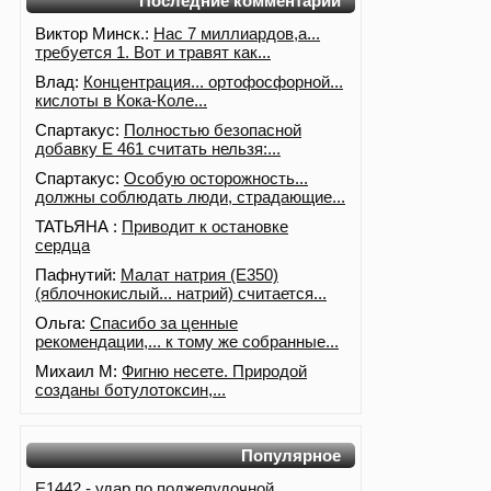
Последние комментарии
Виктор Минск.:
Нас 7 миллиардов,а...
требуется 1. Вот и травят как...
Влад:
Концентрация... ортофосфорной...
кислоты в Кока-Коле...
Спартакус:
Полностью безопасной
добавку Е 461 считать нельзя:...
Спартакус:
Особую осторожность...
должны соблюдать люди, страдающие...
ТАТЬЯНА :
Приводит к остановке
сердца
Пафнутий:
Малат натрия (E350)
(яблочнокислый... натрий) считается...
Ольга:
Спасибо за ценные
рекомендации,... к тому же собранные...
Михаил М:
Фигню несете. Природой
созданы ботулотоксин,...
Популярное
Е1442 - удар по поджелудочной