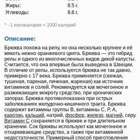
Жиры:
8.5 г.
Углеводы:
8.6 г.
* - 1 килокалория = 1000 калорий
Описание:
Брюква похожа на репу, но она несколько крупнее и её
мякоть нежно оранжевого цвета. Брюква — это гибрид
репы и одного из многочисленных видов дикой капусты.
Считается, что она впервые была выведена в Швеции.
В отличие от репы, используется брюква не так давно,
примерно с 17 века. Брюква применяется (свежая,
тушеная, пареная, печеная, жареная) как источник
витаминов и солей. Рекомендуется как мочегонное и
разжижающее мокроту средство, при хронических
запорах. Брюква противопоказана при острых
заболеваниях желудочно-кишечного тракта. Брюква
содержит витамины группы В, витамины С, Р, А,
каротин
,
кальций
, натрий,
фосфор
,
железо
,
магний
, серу.
Витамин C
сохраняется в брюкве и при длительном
хранении. Сок брюквы используют как мочегонное и
отхаркивающие средство, а также при витаминной
недостаточности. Примерный способ приготовления