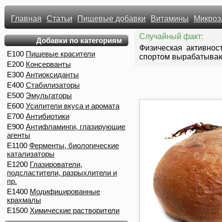
Главная
Статьи
Пищевые добавки
Витамины
Микроэ
Случайный факт:
Добавки по категориям
Физическая активнос
E100
Пищевые красители
спортом вырабатываю
E200
Консерванты
E300
Антиоксиданты
E400
Стабилизаторы
E500
Эмульгаторы
E600
Усилители вкуса и аромата
E700
Антибиотики
E900
Антифламинги, глазирующие
агенты
E1100
Ферменты, биологические
катализаторы
E1200
Глазирователи,
подсластители, разрыхлители и
пр.
E1400
Модифицированные
крахмалы
E1500
Химические растворители