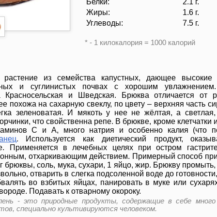
Белки:
2.1 г.
Жиры:
1.6 г.
Углеводы:
7.5 г.
* - 1 килокалория = 1000 калорий
 растение из семейства капустных, дающее высокие
аных и суглинистых почвах с хорошим увлажнением
а Красносельская и Шведская. Брюква отличается от 
е похожа на сахарную свеклу, по цвету – верхняя часть си
гка зеленоватая. И мякоть у нее не жёлтая, а светлая,
горчинки, что свойственна репе. В брюкве, кроме клетчатки 
таминов С и А, много натрия и особенно калия (что п
анец
. Используется как диетический продукт, оказыв
е. Применяется в лечебных целях при остром гастрите
егонным, отхаркивающим действием. Примерный способ пр
г брюквы, соль, мука, сухари, 1 яйцо, жир. Брюкву промыть,
вольно, отварить в слегка подсоленной воде до готовности,
алять во взбитых яйцах, панировать в муке или сухарях
вороде. Подавать к отварному окороку.
ень - это природные продукты, содержащие в себе много
тов, специально культивируются человеком.