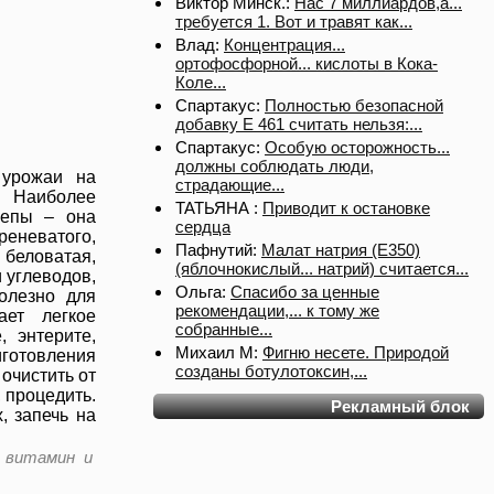
Виктор Минск.:
Нас 7 миллиардов,а...
требуется 1. Вот и травят как...
Влад:
Концентрация...
ортофосфорной... кислоты в Кока-
Коле...
Спартакус:
Полностью безопасной
добавку Е 461 считать нельзя:...
Спартакус:
Особую осторожность...
должны соблюдать люди,
 урожаи на
страдающие...
. Наиболее
ТАТЬЯНА :
Приводит к остановке
репы – она
сердца
реневатого,
Пафнутий:
Малат натрия (E350)
 беловатая,
(яблочнокислый... натрий) считается...
и углеводов,
Ольга:
Спасибо за ценные
олезно для
рекомендации,... к тому же
ает легкое
собранные...
, энтерите,
Михаил М:
Фигню несете. Природой
иготовления
созданы ботулотоксин,...
 очистить от
 процедить.
Рекламный блок
, запечь на
 витамин и