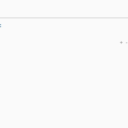
:
+
-