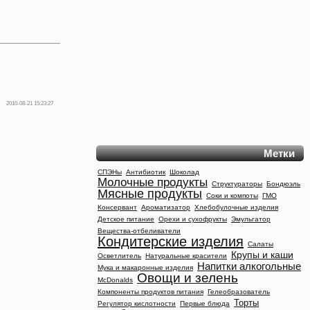
2010-08-21 15:23:27
Метки
СПЭНы
Антибиотик
Шоколад
Молочные продукты
Структураторы
Бондюэль
Мясные продукты
Соки и компоты
ГМО
Консервант
Ароматизатор
Хлебобулочные изделия
Детское питание
Орехи и сухофрукты
Эмульгатор
Вещества-отбеливатели
Кондитерские изделия
Салаты
Крупы и каши
Осветлитель
Натуральные красители
Напитки алкогольные
Мука и макаронные изделия
Овощи и зелень
McDonalds
Компоненты продуктов питания
Гелеобразователь
Торты
Регулятор кислотности
Первые блюда