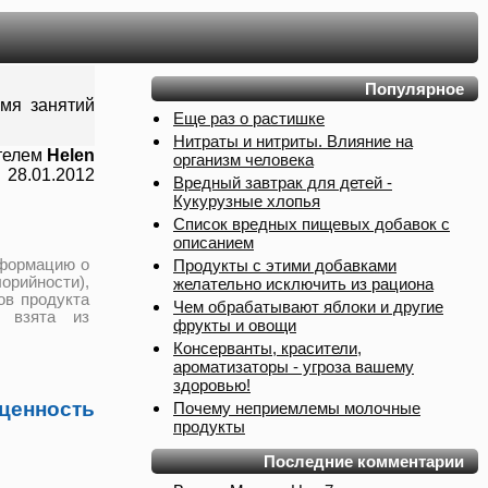
Популярное
емя занятий
Еще раз о растишке
Нитраты и нитриты. Влияние на
телем
Helen
организм человека
28.01.2012
Вредный завтрак для детей -
Кукурузные хлопья
Список вредных пищевых добавок с
описанием
Продукты с этими добавками
нформацию о
рийности),
желательно исключить из рациона
ов продукта
Чем обрабатывают яблоки и другие
 взята из
фрукты и овощи
Консерванты, красители,
ароматизаторы - угроза вашему
здоровью!
нность
Почему неприемлемы молочные
продукты
Последние комментарии