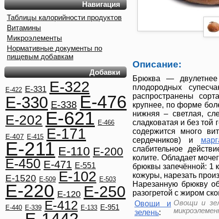
Навигация
Таблицы калорийности продуктов
Витамины
Микроэлементы
Нормативные документы по
пищевым добавкам
Описание:
Добавки
Брюква — двулетнее
E-322
плодородных супесч
E-331
E-422
распространены сорт
E-476
E-330
E-338
крупнее, по форме боле
E-621
нижняя – светлая, сле
E-202
сладковатая и без той 
E-466
E-171
содержится много ви
E-407
E-415
сердечников) и
марг
E-211
E-110
слабительное действи
E-200
колите. Обладает моч
E-450
E-471
E-551
брюквы запечённой: 1 к
E-102
кожуры, нарезать произ
E-1520
E-509
E-503
Нарезанную брюкву обв
E-220
E-250
разогретой с жиром ско
E-120
E-412
Овощи и зел
Овощи и
E-951
E-440
E-339
E-133
микроэлемен
зелень
:
E-1442