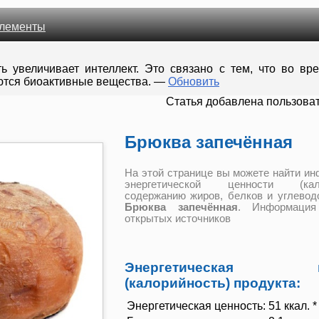
лементы
ть увеличивает интеллект. Это связано с тем, что во вр
тся биоактивные вещества.
—
Обновить
Cтатья добавлена пользова
Брюква запечённая
На этой странице вы можете найти и
энергетической ценности (кало
содержанию жиров, белков и углевод
Брюква запечённая
. Информация
открытых источников
Энергетическая це
(калорийность) продукта:
Энергетическая ценность:
51 ккал. *