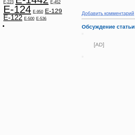
E-223
E-452
E-124
E-129
E-950
Добавить комментарий
E-122
E-500
E-536
Обсуждение статьи
[AD]