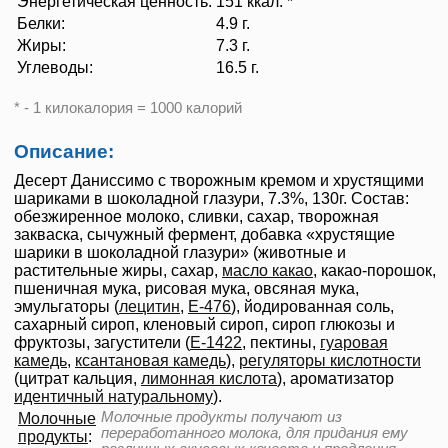
Энергетическая ценность:
151 ккал. *
Белки:
4.9 г.
Жиры:
7.3 г.
Углеводы:
16.5 г.
* - 1 килокалория = 1000 калорий
Описание:
Десерт Даниссимо с творожным кремом и хрустящими
шариками в шоколадной глазури, 7.3%, 130г. Состав:
обезжиренное молоко, сливки, сахар, творожная
закваска, сычужный фермент, добавка «хрустящие
шарики в шоколадной глазури» (животные и
растительные жиры, сахар,
масло какао
, какао-порошок,
пшеничная мука, рисовая мука, овсяная мука,
эмульгаторы (
лецитин
,
Е-476
), йодированная соль,
сахарный сироп, кленовый сироп, сироп глюкозы и
фруктозы, загустители (
Е-1422
, пектины,
гуаровая
камедь
,
ксантановая камедь
),
регуляторы кислотности
(цитрат кальция,
лимонная кислота
), ароматизатор
идентичный натуральному
).
Молочные продукты получают из
Молочные
переработанного молока, для придания ему
продукты
: