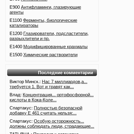
E900
Антифламинги, глазирующие
агенты
E1100
Ферменты, биологические
катализаторы
E1200
Глазирователи, подсластители,
разрыхлители и пр.
E1400
Модифицированные крахмалы
E1500
Химические растворители
Последние комментарии
Виктор Минск.:
Нас 7 миллиардов,а...
требуется 1. Вот и травят как...
Влад:
Концентрация... ортофосфорной...
кислоты в Кока-Коле...
Спартакус:
Полностью безопасной
добавку Е 461 считать нельзя:...
Спартакус:
Особую осторожность...
должны соблюдать люди, страдающие...