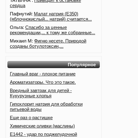
ТАТЬЯНА :
Приводит к остановке
сердца
Пафнутий:
Малат натрия (E350)
(яблочнокислый... натрий) считается...
Ольга:
Спасибо за ценные
рекомендации,... к тому же собранные...
Михаил М:
Фигню несете. Природой
созданы ботулотоксин,...
Популярное
Главный враг - плохое питание
Ароматизаторы. Что это такое.
Вредный завтрак для детей -
Кукурузные хлопья
Гипохлорит натрия для обработки
питьевой воды
Еще раз о растишке
Химические оливки (маслины)
Е1442 - удар по поджелудочной