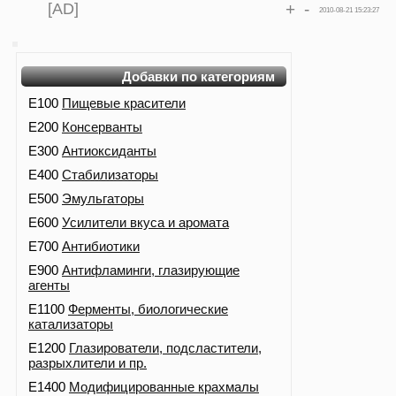
[AD]
+
-
2010-08-21 15:23:27
Добавки по категориям
E100
Пищевые красители
E200
Консерванты
E300
Антиоксиданты
E400
Стабилизаторы
E500
Эмульгаторы
E600
Усилители вкуса и аромата
E700
Антибиотики
E900
Антифламинги, глазирующие
агенты
E1100
Ферменты, биологические
катализаторы
E1200
Глазирователи, подсластители,
разрыхлители и пр.
E1400
Модифицированные крахмалы