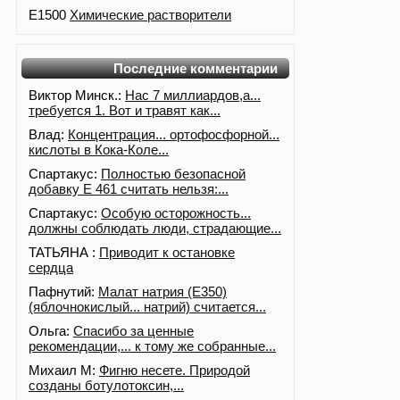
E1500
Химические растворители
Последние комментарии
Виктор Минск.:
Нас 7 миллиардов,а...
требуется 1. Вот и травят как...
Влад:
Концентрация... ортофосфорной...
кислоты в Кока-Коле...
Спартакус:
Полностью безопасной
добавку Е 461 считать нельзя:...
Спартакус:
Особую осторожность...
должны соблюдать люди, страдающие...
ТАТЬЯНА :
Приводит к остановке
сердца
Пафнутий:
Малат натрия (E350)
(яблочнокислый... натрий) считается...
Ольга:
Спасибо за ценные
рекомендации,... к тому же собранные...
Михаил М:
Фигню несете. Природой
созданы ботулотоксин,...