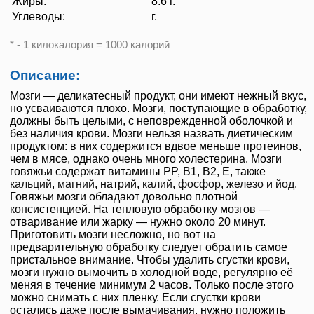
Жиры:
8.6 г.
Углеводы:
г.
* - 1 килокалория = 1000 калорий
Описание:
Мозги — деликатесный продукт, они имеют нежный вкус,
но усваиваются плохо. Мозги, поступающие в обработку,
должны быть целыми, с неповрежденной оболочкой и
без наличия крови. Мозги нельзя назвать диетическим
продуктом: в них содержится вдвое меньше протеинов,
чем в мясе, однако очень много холестерина. Мозги
говяжьи содержат витамины PP, B1, B2, E, также
кальций
,
магний
, натрий,
калий
,
фосфор
,
железо
и
йод
.
Говяжьи мозги обладают довольно плотной
консистенцией. На тепловую обработку мозгов —
отваривание или жарку — нужно около 20 минут.
Приготовить мозги несложно, но вот на
предварительную обработку следует обратить самое
пристальное внимание. Чтобы удалить сгустки крови,
мозги нужно вымочить в холодной воде, регулярно её
меняя в течение минимум 2 часов. Только после этого
можно снимать с них пленку. Если сгустки крови
остались даже после вымачивания, нужно положить