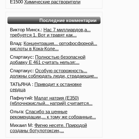
E1500
Химические растворители
Последние комментарии
Виктор Минск.:
Нас 7 миллиардов,а...
требуется 1. Вот и травят как...
Влад:
Концентрация... ортофосфорной...
кислоты в Кока-Коле...
Спартакус:
Полностью безопасной
добавку Е 461 считать нельзя:...
Спартакус:
Особую осторожность...
должны соблюдать люди, страдающие...
ТАТЬЯНА :
Приводит к остановке
сердца
Пафнутий:
Малат натрия (E350)
(яблочнокислый... натрий) считается...
Ольга:
Спасибо за ценные
рекомендации,... к тому же собранные...
Михаил М:
Фигню несете. Природой
созданы ботулотоксин,...