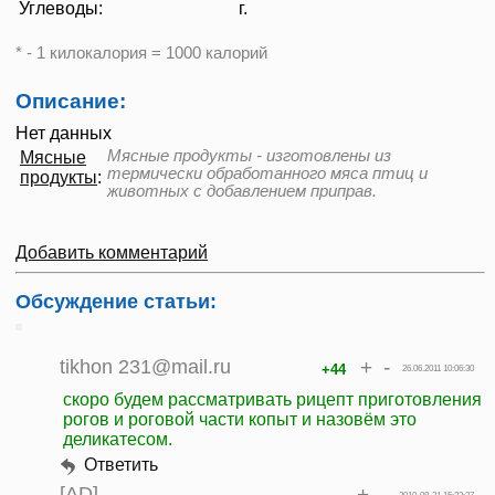
Углеводы:
г.
* - 1 килокалория = 1000 калорий
Описание:
Нет данных
Мясные продукты - изготовлены из
Мясные
термически обработанного мяса птиц и
продукты
:
животных с добавлением приправ.
Добавить комментарий
Обсуждение статьи:
tikhon 231@mail.ru
+
-
+44
26.06.2011 10:06:30
скоро будем рассматривать рицепт приготовления
рогов и роговой части копыт и назовём это
деликатесом.
Ответить
[AD]
+
-