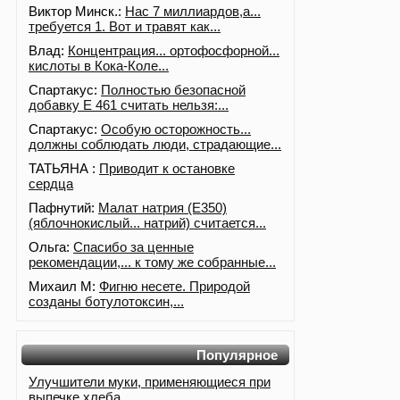
Виктор Минск.:
Нас 7 миллиардов,а...
требуется 1. Вот и травят как...
Влад:
Концентрация... ортофосфорной...
кислоты в Кока-Коле...
Спартакус:
Полностью безопасной
добавку Е 461 считать нельзя:...
Спартакус:
Особую осторожность...
должны соблюдать люди, страдающие...
ТАТЬЯНА :
Приводит к остановке
сердца
Пафнутий:
Малат натрия (E350)
(яблочнокислый... натрий) считается...
Ольга:
Спасибо за ценные
рекомендации,... к тому же собранные...
Михаил М:
Фигню несете. Природой
созданы ботулотоксин,...
Популярное
Улучшители муки, применяющиеся при
выпечке хлеба