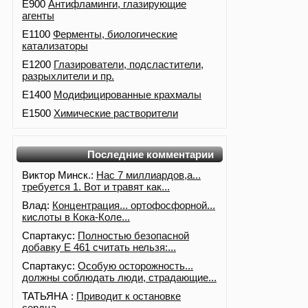
E900
Антифламинги, глазирующие
агенты
E1100
Ферменты, биологические
катализаторы
E1200
Глазирователи, подсластители,
разрыхлители и пр.
E1400
Модифицированные крахмалы
E1500
Химические растворители
Последние комментарии
Виктор Минск.:
Нас 7 миллиардов,а...
требуется 1. Вот и травят как...
Влад:
Концентрация... ортофосфорной...
кислоты в Кока-Коле...
Спартакус:
Полностью безопасной
добавку Е 461 считать нельзя:...
Спартакус:
Особую осторожность...
должны соблюдать люди, страдающие...
ТАТЬЯНА :
Приводит к остановке
сердца