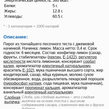
Энергетическая ценность:
380 ккал. *
Белки:
5 г.
Жиры:
12.8 г.
Углеводы:
60.5 г.
* - 1 килокалория = 1000 калорий
Описание:
Пирог из тончайшего песочного теста с джемовой
начинкой. Начинка: лимон. Масса нетто: 0,4 кг. Срок
годности: 6 месяцев. Состав: конфитюр лимон (сахар,
фрукты, стабилизаторы (
пектин
,
Е-1422
),
регулятор
кислотности
кислота лимонная, консервант
сорбат
калия
, ароматизатор
идентичный натуральному
,
краситель
Е-102
), мука пшеничная высшего сорта, жир
кондитерский, сахар, яйца куриные, молоко сухое
обезжиренное, вода, разрыхлитель пекарский порошок
(
пирофосфат натрия
, сода пищевая, мука пшеничная),
консервант
пропионат кальция
, ароматизатор
ванильный
идентичный натуральному
.
Сдоба, или сдобная выпечка – это сладкая
Сдобная
выпечка на основе теста с высоким
выпечка
:
содержанием сахара, сливочного масла и других
добавок.