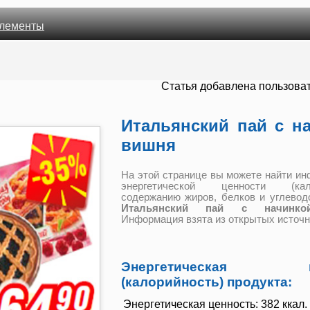
лементы
Cтатья добавлена пользова
Итальянский пай с н
вишня
На этой странице вы можете найти и
энергетической ценности (кало
содержанию жиров, белков и углевод
Итальянский пай с начинк
Информация взята из открытых источн
Энергетическая це
(калорийность) продукта:
Энергетическая ценность:
382 ккал. 