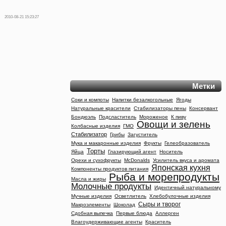
2010-08-21 15:23:27
Метки
Соки и компоты
Напитки безалкогольные
Ягоды
Натуральные красители
Стабилизаторы пены
Консервант
Бондюэль
Подсластитель
Мороженое
К пиву
Овощи и зелень
Колбасные изделия
ГМО
Стабилизатор
Грибы
Загуститель
Мука и макаронные изделия
Фрукты
Гелеобразователь
Торты
Яйца
Глазирующий агент
Носитель
Орехи и сухофрукты
McDonalds
Усилитель вкуса и аромата
Японская кухня
Компоненты продуктов питания
Рыба и морепродукты
Масла и жиры
Молочные продукты
Идентичный натуральному
Мучные изделия
Осветлитель
Хлебобулочные изделия
Сыры и творог
Макроэлементы
Шоколад
Сдобная выпечка
Первые блюда
Аллерген
Влагоудерживающие агенты
Краситель