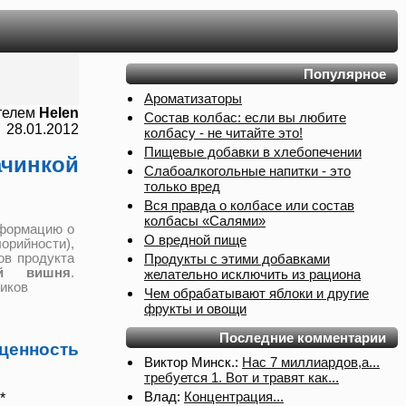
Популярное
Ароматизаторы
телем
Helen
Состав колбас: если вы любите
28.01.2012
колбасу - не читайте это!
Пищевые добавки в хлебопечении
ачинкой
Слабоалкогольные напитки - это
только вред
Вся правда о колбасе или состав
колбасы «Салями»
нформацию о
О вредной пище
рийности),
Продукты с этими добавками
ов продукта
ой вишня
.
желательно исключить из рациона
иков
Чем обрабатывают яблоки и другие
фрукты и овощи
Последние комментарии
нность
Виктор Минск.:
Нас 7 миллиардов,а...
требуется 1. Вот и травят как...
Влад:
Концентрация...
*