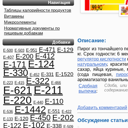
Навигация
Таблицы калорийности продуктов
Витамины
Микроэлементы
Нормативные документы по
пищевым добавкам
Описание:
Добавки
E-471
Пирог из тончайшего пе
E-129
E-951
E-500
E-503
кг. Срок годности: 6 
E-412
E-200
E-407
регулятор кислотности
E-124
E-171
натуральному
, красит
сахар, яйца куриные,
E-330
E-1520
E-331
(сода пищевая,
пиро
E-452
E-322
ароматизатор ваниль
E-223
E-415
E-466
Сдоба, ил
Сдобная
E-211
E-621
содержанием
выпечка
:
E-220
E-110
E-440
E-1442
Добавить комментарий
E-551
E-536
E-422
E-202
E-450
E-120
E-133
Обсуждение статьи
E-102
E-122
E-338
E-509