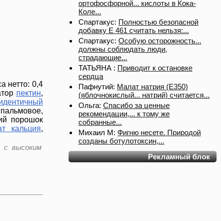
ортофосфорной... кислоты в Кока-
Коле...
Спартакус:
Полностью безопасной
добавку Е 461 считать нельзя:...
Спартакус:
Особую осторожность...
должны соблюдать люди,
страдающие...
ТАТЬЯНА :
Приводит к остановке
сердца
 нетто: 0,4
Пафнутий:
Малат натрия (E350)
затор
пектин
,
(яблочнокислый... натрий) считается...
идентичный
Ольга:
Спасибо за ценные
 пальмовое,
рекомендации,... к тому же
кий порошок
собранные...
ат кальция
,
Михаил М:
Фигню несете. Природой
созданы ботулотоксин,...
а с высоким
Рекламный блок