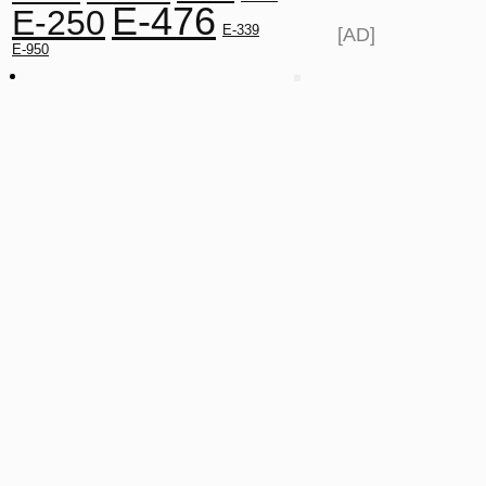
E-476
E-250
E-339
[AD]
E-950