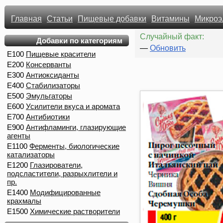
Главная
Статьи
Пищевые добавки
Витамины
Микроэ
Случайный факт:
Добавки по категориям
—
Обновить
E100
Пищевые красители
E200
Консерванты
E300
Антиоксиданты
E400
Стабилизаторы
E500
Эмульгаторы
E600
Усилители вкуса и аромата
E700
Антибиотики
E900
Антифламинги, глазирующие
агенты
E1100
Ферменты, биологические
катализаторы
E1200
Глазирователи,
подсластители, разрыхлители и
пр.
E1400
Модифицированные
крахмалы
E1500
Химические растворители