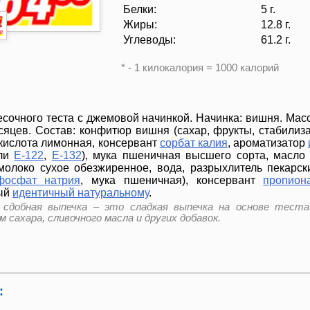
Белки:
5 г.
Жиры:
12.8 г.
Углеводы:
61.2 г.
* - 1 килокалория = 1000 калорий
сочного теста с джемовой начинкой. Начинка: вишня. Масса
месяцев. Состав: конфитюр вишня (сахар, фрукты, стабили
кислота лимонная, консервант
сорбат калия
, ароматизатор
ели
Е-122
,
Е-132
), мука пшеничная высшего сорта, масло
 молоко сухое обезжиренное, вода, разрыхлитель пекарс
фосфат натрия
, мука пшеничная), консервант
пропион
ный
идентичный натуральному
.
и сдобная выпечка – это сладкая выпечка на основе тест
 сахара, сливочного масла и других добавок.
: