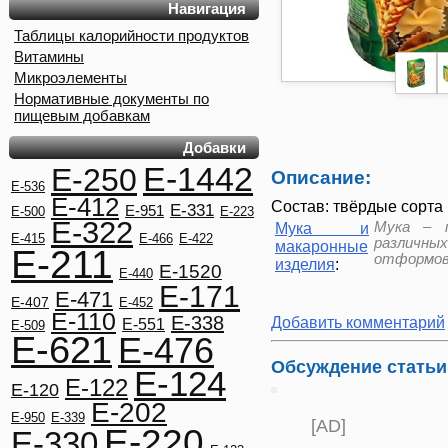
Навигация
Таблицы калорийности продуктов
Витамины
Микроэлементы
Нормативные документы по
пищевым добавкам
Добавки
E-1442
E-250
Описание:
E-536
E-412
Состав: твёрдые сорта
E-331
E-951
E-500
E-223
E-322
Мука – п
Мука и
E-415
E-466
E-422
различны
макаронные
E-211
отформов
изделия
:
E-1520
E-440
E-171
E-471
E-407
E-452
E-110
E-338
Добавить комментарий
E-551
E-509
E-621
E-476
Обсуждение статьи
E-124
E-122
E-120
E-202
E-950
E-339
[AD]
E-220
E-330