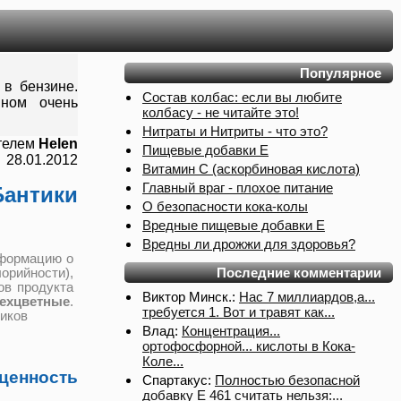
Популярное
 в бензине.
Состав колбас: если вы любите
ином очень
колбасу - не читайте это!
Нитраты и Нитриты - что это?
телем
Helen
Пищевые добавки Е
28.01.2012
Витамин С (аскорбиновая кислота)
Главный враг - плохое питание
антики
О безопасности кока-колы
Вредные пищевые добавки Е
Вредны ли дрожжи для здоровья?
нформацию о
Последние комментарии
рийности),
ов продукта
Виктор Минск.:
Нас 7 миллиардов,а...
хцветные
.
требуется 1. Вот и травят как...
иков
Влад:
Концентрация...
ортофосфорной... кислоты в Кока-
Коле...
нность
Спартакус:
Полностью безопасной
добавку Е 461 считать нельзя:...