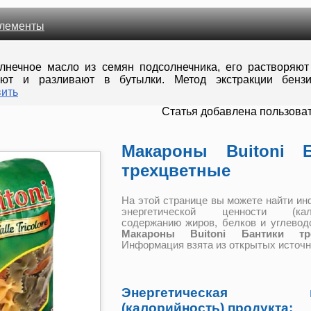
лементы
лнечное масло из семян подсолнечника, его растворяют
ют и разливают в бутылки. Метод экстракции бенз
ить
Cтатья добавлена пользова
Макароны Buitoni Б
трехцветные
На этой странице вы можете найти и
энергетической ценности (кало
содержанию жиров, белков и углевод
Макароны Buitoni Бантики тре
Информация взята из открытых источн
Энергетическая це
(калорийность) продукта: