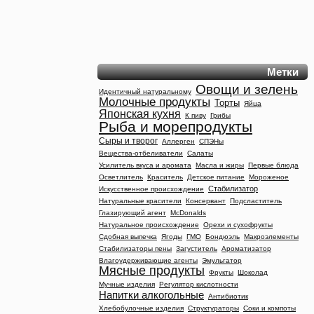
Метки
Овощи и зелень
Идентичный натуральному
Молочные продукты
Торты
Яйца
Японская кухня
К пиву
Грибы
Рыба и морепродукты
Сыры и творог
Аллерген
СПЭНы
Вещества-отбеливатели
Салаты
Усилитель вкуса и аромата
Масла и жиры
Первые блюда
Осветлитель
Краситель
Детское питание
Мороженое
Стабилизатор
Искусственное происхождение
Натуральные красители
Консервант
Подсластитель
Глазирующий агент
McDonalds
Натуральное происхождение
Орехи и сухофрукты
Сдобная выпечка
Ягоды
ГМО
Бондюэль
Макроэлементы
Стабилизаторы пены
Загуститель
Ароматизатор
Влагоудерживающие агенты
Эмульгатор
Мясные продукты
Фрукты
Шоколад
Мучные изделия
Регулятор кислотности
Напитки алкогольные
Антибиотик
Хлебобулочные изделия
Структураторы
Соки и компоты