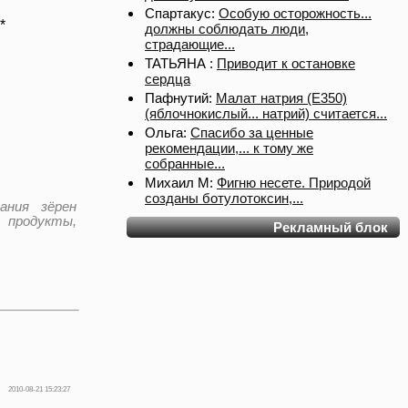
Спартакус:
Особую осторожность...
*
должны соблюдать люди,
страдающие...
ТАТЬЯНА :
Приводит к остановке
сердца
Пафнутий:
Малат натрия (E350)
(яблочнокислый... натрий) считается...
Ольга:
Спасибо за ценные
рекомендации,... к тому же
собранные...
Михаил М:
Фигню несете. Природой
созданы ботулотоксин,...
ания зёрен
 продукты,
Рекламный блок
2010-08-21 15:23:27