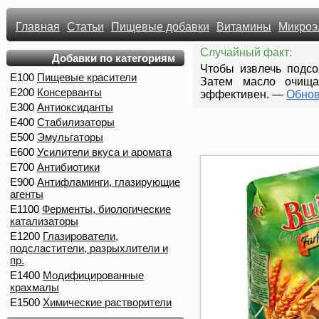
Главная
Статьи
Пищевые добавки
Витамины
Микроэ
Случайный факт:
Добавки по категориям
Чтобы извлечь подсо
E100
Пищевые красители
Затем масло очища
E200
Консерванты
эффективен.
—
Обнов
E300
Антиоксиданты
E400
Стабилизаторы
E500
Эмульгаторы
E600
Усилители вкуса и аромата
E700
Антибиотики
E900
Антифламинги, глазирующие
агенты
E1100
Ферменты, биологические
катализаторы
E1200
Глазирователи,
подсластители, разрыхлители и
пр.
E1400
Модифицированные
крахмалы
E1500
Химические растворители