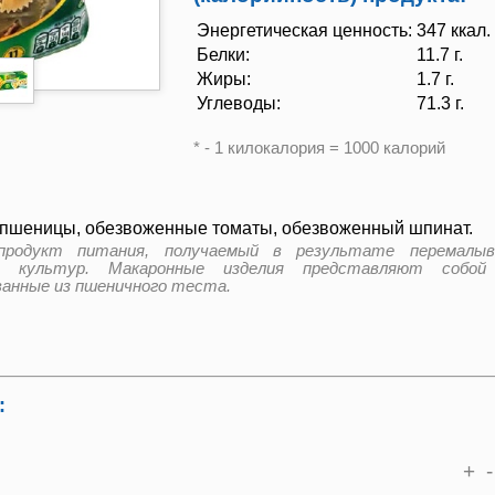
Энергетическая ценность:
347 ккал. 
Белки:
11.7 г.
Жиры:
1.7 г.
Углеводы:
71.3 г.
* - 1 килокалория = 1000 калорий
 пшеницы, обезвоженные томаты, обезвоженный шпинат.
родукт питания, получаемый в результате перемалыв
х культур. Макаронные изделия представляют собой
анные из пшеничного теста.
:
+
-