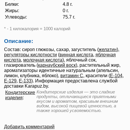
Белки:
4.8 г.
Жиры:
0 г.
Углеводы:
75.7 г.
* - 1 килокалория = 1000 калорий
Описание:
Состав: сироп глюкозы, сахар, загуститель (
желатин
),
регуляторы кислотности
(
винная кислота
,
яблочная
кислота
,
молочная кислота
), яблочный сок,
глазирователь (
карнаубский воск
), растительный жир,
ароматизаторы идентичные натуральным (апельсин,
лимон, клубника, яблоко),
витамин C
, красители (
Е-104
,
Е-129
,
Е-133
). Информация предоставлена службой
доставки Karapuz.by.
Кондитерские изделия — это сладкие
Кондитерские
продукты, отличающиеся приятными
изделия
:
вкусом и ароматом, красивым внешним
видом, высокой пищевой ценностью, а
также хорошей усвояемостью.
Добавить комментарий