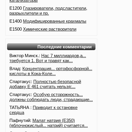
катализаторы
E1200
Глазирователи, подсластители,
разрыхлители и пр.
E1400
Модифицированные крахмалы
E1500
Химические растворители
Последние комментарии
Виктор Минск.:
Нас 7 миллиардов,а...
требуется 1. Вот и травят как...
Влад:
Концентрация... ортофосфорной...
кислоты в Кока-Коле...
Спартакус:
Полностью безопасной
добавку Е 461 считать нельзя:...
Спартакус:
Особую осторожность...
должны соблюдать люди, страдающие...
ТАТЬЯНА :
Приводит к остановке
сердца
Пафнутий:
Малат натрия (E350)
(яблочнокислый... натрий) считается...