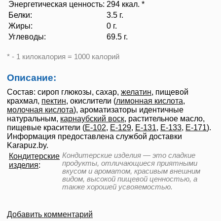
Энергетическая ценность:
294 ккал. *
Белки:
3.5 г.
Жиры:
0 г.
Углеводы:
69.5 г.
* - 1 килокалория = 1000 калорий
Описание:
Состав: сироп глюкозы, сахар,
желатин
, пищевой
крахмал,
пектин
, окислители (
лимонная кислота
,
молочная кислота
), ароматизаторы идентичные
натуральным,
карнаубский воск
, растительное масло,
пищевые красители (
Е-102
,
Е-129
,
Е-131
,
Е-133
,
Е-171
).
Информация предоставлена службой доставки
Karapuz.by.
Кондитерские изделия — это сладкие
Кондитерские
продукты, отличающиеся приятными
изделия
:
вкусом и ароматом, красивым внешним
видом, высокой пищевой ценностью, а
также хорошей усвояемостью.
Добавить комментарий