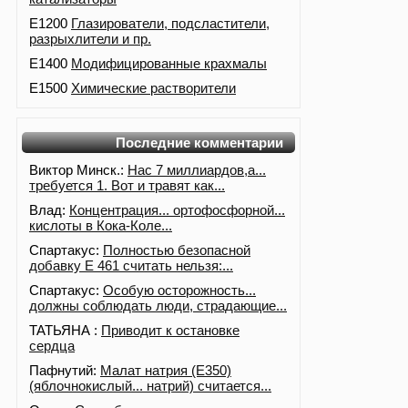
E1200
Глазирователи, подсластители,
разрыхлители и пр.
E1400
Модифицированные крахмалы
E1500
Химические растворители
Последние комментарии
Виктор Минск.:
Нас 7 миллиардов,а...
требуется 1. Вот и травят как...
Влад:
Концентрация... ортофосфорной...
кислоты в Кока-Коле...
Спартакус:
Полностью безопасной
добавку Е 461 считать нельзя:...
Спартакус:
Особую осторожность...
должны соблюдать люди, страдающие...
ТАТЬЯНА :
Приводит к остановке
сердца
Пафнутий:
Малат натрия (E350)
(яблочнокислый... натрий) считается...