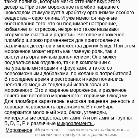
также поливки, которые мягко оттеняют вкус этого
десерта. При этом мороженое пломбир наравне с
шоколадом стимулирует выработку организмом особого
вещества – серотонина. И уже имеются научные
обоснования того, что он поднимает настроение,
избавляет от стрессов, не зря его также называют
«гормоном счастья и радости». Весовое мороженое
пломбир широко применяется для приготовления
различных десертов и множества других блюд. При этом
мороженое может играть как главную роль, так и
выступать органичным дополнением. Оно может
подаваться как отдельно, так и в композиции с
натуральными ягодами и фруктами, а также со
всевозможными добавками, по желанию потребителей.
В последнее время в ресторанах и кафе появились
несколько модных тенденций использования
мороженого. Это и жареное мороженое, и различное
сочетание весового мороженого с горячими блюдами.
Для пломбира характерны высокая пищевая ценность и
хорошая усвояемость организмом. В пломбире
содержится молочный жир, белки, углеводы,
минеральные вещества,
витамин A
и витамины группы
B, D, E, P и различные
микроэлементы
.
Мороженое — замороженная сладкая масса
Мороженое
:
из молочных продуктов с различными