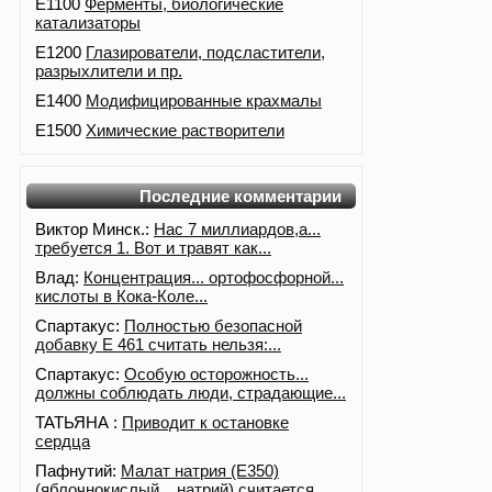
E1100
Ферменты, биологические
катализаторы
E1200
Глазирователи, подсластители,
разрыхлители и пр.
E1400
Модифицированные крахмалы
E1500
Химические растворители
Последние комментарии
Виктор Минск.:
Нас 7 миллиардов,а...
требуется 1. Вот и травят как...
Влад:
Концентрация... ортофосфорной...
кислоты в Кока-Коле...
Спартакус:
Полностью безопасной
добавку Е 461 считать нельзя:...
Спартакус:
Особую осторожность...
должны соблюдать люди, страдающие...
ТАТЬЯНА :
Приводит к остановке
сердца
Пафнутий:
Малат натрия (E350)
(яблочнокислый... натрий) считается...