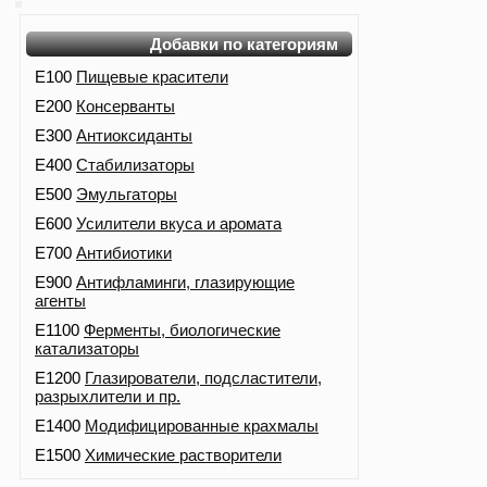
Добавки по категориям
E100
Пищевые красители
E200
Консерванты
E300
Антиоксиданты
E400
Стабилизаторы
E500
Эмульгаторы
E600
Усилители вкуса и аромата
E700
Антибиотики
E900
Антифламинги, глазирующие
агенты
E1100
Ферменты, биологические
катализаторы
E1200
Глазирователи, подсластители,
разрыхлители и пр.
E1400
Модифицированные крахмалы
E1500
Химические растворители