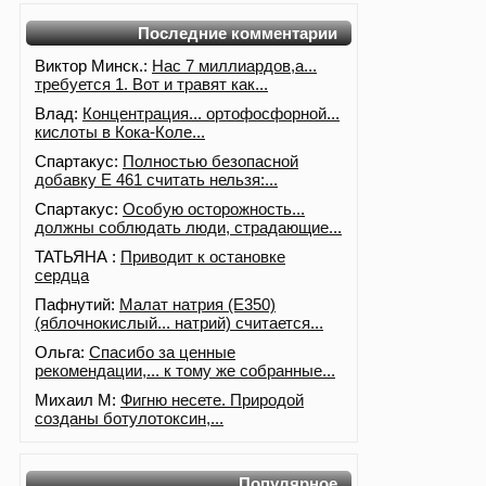
Последние комментарии
Виктор Минск.:
Нас 7 миллиардов,а...
требуется 1. Вот и травят как...
Влад:
Концентрация... ортофосфорной...
кислоты в Кока-Коле...
Спартакус:
Полностью безопасной
добавку Е 461 считать нельзя:...
Спартакус:
Особую осторожность...
должны соблюдать люди, страдающие...
ТАТЬЯНА :
Приводит к остановке
сердца
Пафнутий:
Малат натрия (E350)
(яблочнокислый... натрий) считается...
Ольга:
Спасибо за ценные
рекомендации,... к тому же собранные...
Михаил М:
Фигню несете. Природой
созданы ботулотоксин,...
Популярное