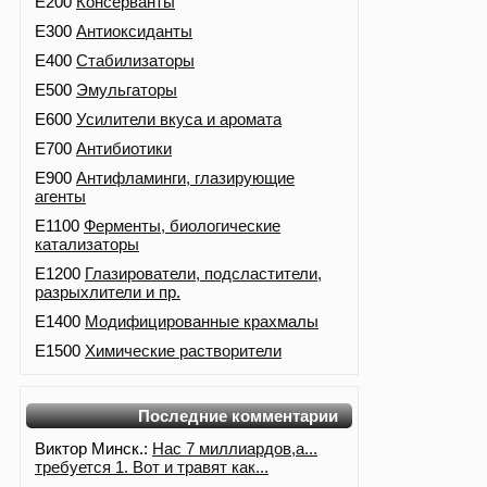
E200
Консерванты
E300
Антиоксиданты
E400
Стабилизаторы
E500
Эмульгаторы
E600
Усилители вкуса и аромата
E700
Антибиотики
E900
Антифламинги, глазирующие
агенты
E1100
Ферменты, биологические
катализаторы
E1200
Глазирователи, подсластители,
разрыхлители и пр.
E1400
Модифицированные крахмалы
E1500
Химические растворители
Последние комментарии
Виктор Минск.:
Нас 7 миллиардов,а...
требуется 1. Вот и травят как...