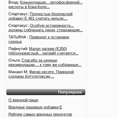
Влад:
Концентрация... ортофосфорной...
кислоты в Кока-Коле...
Спартакус:
Полностью безопасной
добавку Е 461 считать нельзя:...
Спартакус:
Особую осторожность...
должны соблюдать люди, страдающие...
ТАТЬЯНА :
Приводит к остановке
сердца
Пафнутий:
Малат натрия (E350)
(яблочнокислый... натрий) считается...
Ольга:
Спасибо за ценные
рекомендации,... к тому же собранные...
Михаил М:
Фигню несете. Природой
созданы ботулотоксин,...
Популярное
О вредной пище
Вредные пищевые добавки Е
Рейтинг самых вредных продуктов