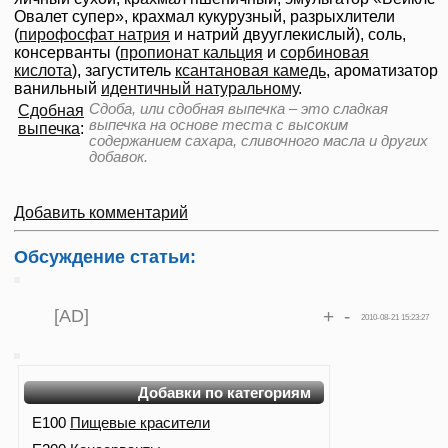
Овалет супер», крахмал кукурузный, разрыхлители
(
пирофосфат натрия
и натрий двууглекислый), соль,
консерванты (
пропионат кальция
и
сорбиновая
кислота
), загуститель
ксантановая камедь
, ароматизатор
ванильный
идентичный натуральному
.
Сдоба, или сдобная выпечка – это сладкая
Сдобная
выпечка на основе теста с высоким
выпечка
:
содержанием сахара, сливочного масла и других
добавок.
Добавить комментарий
Обсуждение статьи:
[AD]
+
-
2010-08-21 15:23:27
Добавки по категориям
E100
Пищевые красители