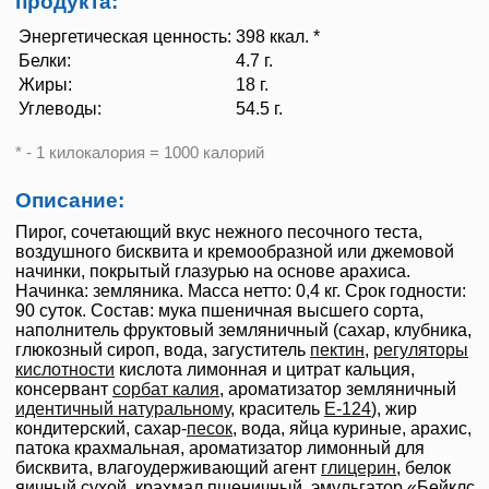
продукта:
Энергетическая ценность:
398 ккал. *
Белки:
4.7 г.
Жиры:
18 г.
Углеводы:
54.5 г.
* - 1 килокалория = 1000 калорий
Описание:
Пирог, сочетающий вкус нежного песочного теста,
воздушного бисквита и кремообразной или джемовой
начинки, покрытый глазурью на основе арахиса.
Начинка: земляника. Масса нетто: 0,4 кг. Срок годности:
90 суток. Состав: мука пшеничная высшего сорта,
наполнитель фруктовый земляничный (сахар, клубника,
глюкозный сироп, вода, загуститель
пектин
,
регуляторы
кислотности
кислота лимонная и цитрат кальция,
консервант
сорбат калия
, ароматизатор земляничный
идентичный натуральному
, краситель
Е-124
), жир
кондитерский, сахар-
песок
, вода, яйца куриные, арахис,
патока крахмальная, ароматизатор лимонный для
бисквита, влагоудерживающий агент
глицерин
, белок
яичный сухой, крахмал пшеничный, эмульгатор «Бейклс