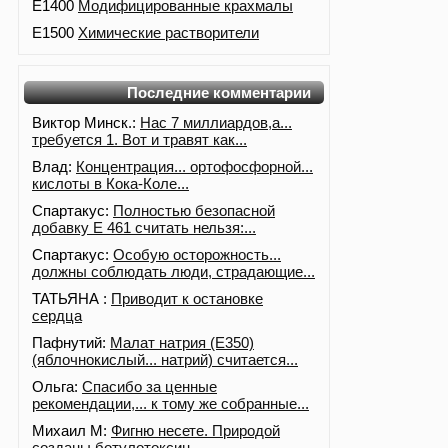
E1400
Модифицированные крахмалы
E1500
Химические растворители
Последние комментарии
Виктор Минск.:
Нас 7 миллиардов,а...
требуется 1. Вот и травят как...
Влад:
Концентрация... ортофосфорной...
кислоты в Кока-Коле...
Спартакус:
Полностью безопасной
добавку Е 461 считать нельзя:...
Спартакус:
Особую осторожность...
должны соблюдать люди, страдающие...
ТАТЬЯНА :
Приводит к остановке
сердца
Пафнутий:
Малат натрия (E350)
(яблочнокислый... натрий) считается...
Ольга:
Спасибо за ценные
рекомендации,... к тому же собранные...
Михаил М:
Фигню несете. Природой
созданы ботулотоксин,...