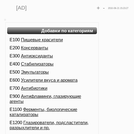
[AD]
+
-
2010-08-21 15:23:27
Добавки по категориям
E100
Пищевые красители
E200
Консерванты
E300
Антиоксиданты
E400
Стабилизаторы
E500
Эмульгаторы
E600
Усилители вкуса и аромата
E700
Антибиотики
E900
Антифламинги, глазирующие
агенты
E1100
Ферменты, биологические
катализаторы
E1200
Глазирователи, подсластители,
разрыхлители и пр.