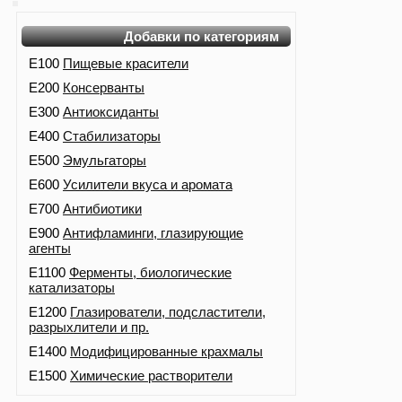
Добавки по категориям
E100
Пищевые красители
E200
Консерванты
E300
Антиоксиданты
E400
Стабилизаторы
E500
Эмульгаторы
E600
Усилители вкуса и аромата
E700
Антибиотики
E900
Антифламинги, глазирующие
агенты
E1100
Ферменты, биологические
катализаторы
E1200
Глазирователи, подсластители,
разрыхлители и пр.
E1400
Модифицированные крахмалы
E1500
Химические растворители