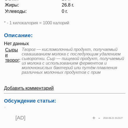
Жиры:
26.8 г.
Углеводы:
0 г.
* - 1 килокалория = 1000 калорий
Описание:
Нет данных
Творог — кисломолочный продукт, получаемый
Сыры
сквашиванием молока с последующим удалением
и
сыворотки. Сыр — пищевой продукт, получаемый
творог
:
из молока с использованием ферментов и
молочнокислых бактерий или путём плавления
различных молочных продуктов с прим
Добавить комментарий
Обсуждение статьи:
[AD]
+
-
2010-08-21 15:23:27