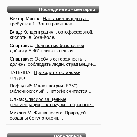
Последние комментарии
Виктор Минск.:
Нас 7 миллиардов,а...
требуется 1. Вот и травят как...
Влад:
Концентрация... ортофосфорной...
кислоты в Кока-Коле...
Спартакус:
Полностью безопасной
добавку Е 461 считать нельзя:...
Спартакус:
Особую осторожность...
должны соблюдать люди, страдающие...
ТАТЬЯНА :
Приводит к остановке
сердца
Пафнутий:
Малат натрия (E350)
(яблочнокислый... натрий) считается...
Ольга:
Спасибо за ценные
рекомендации,... к тому же собранные...
Михаил М:
Фигню несете. Природой
созданы ботулотоксин,...
Популярное