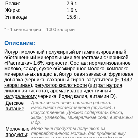
Белки:
2.9 г.
Жиры:
1.6 г.
Углеводы:
15.6 г.
* - 1 килокалория = 1000 калорий
Описание:
Йогурт молочный полужирный витаминизированный
обогащенный минеральными веществами с черникой
«Растишка» 1,6% жирности. Состав: нормализованное
молоко, сахар, сухое обезжиренное молоко, комплекс
минеральных веществ, йогуртовая закваска, фруктовая
добавка (черника, сахарный сироп, загустители (
Е-1442
,
каррагинан
),
регулятор кислотности
(
цитрат натрия
,
лимонная кислота
), ароматизатор
идентичный
натуральному
черника, йодид калия, витамин D).
Детское питание, питание ребёнка.
Детское
Различают естественное (грудное) и
питание
:
искусственное. Должно содержать белки,
жиры, углеводы, минеральные соли, витамины
и др.
Молочные продукты получают из
Молочные
переработанного молока, для придания ему
продукты
: