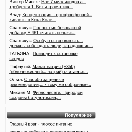
Виктор Минск.:
Нас 7 миллиардов,а...
требуется 1. Вот и травят как...
Влад:
Концентрация... ортофосфорной...
кислоты в Кока-Коле...
Спартакус:
Полностью безопасной
добавку Е 461 считать нельзя:...
Спартакус:
Особую осторожность...
должны соблюдать люди, страдающие...
ТАТЬЯНА :
Приводит к остановке
сердца
Пафнутий:
Малат натрия (E350)
(яблочнокислый... натрий) считается...
Ольга:
Спасибо за ценные
рекомендации,... к тому же собранные...
Михаил М:
Фигню несете. Природой
созданы ботулотоксин,...
Популярное
Главный враг - плохое питание
вредные добавки в составе косметики