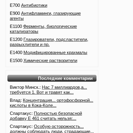
E700
Антибиотики
E900
Антифламинги, глазирующие
агенты
E1100
Ферменты, биологические
катализаторы
E1200
Глазирователи, подсластители,
разрыхлители и пр.
E1400
Модифицированные крахмалы
E1500
Химические растворители
Последние комментарии
Виктор Минск.:
Нас 7 миллиардов,а...
требуется 1. Вот и травят как...
Влад:
Концентрация... ортофосфорной...
кислоты в Кока-Коле...
Спартакус:
Полностью безопасной
добавку Е 461 считать нельзя:...
Спартакус:
Особую осторожность...
должны соблюдать люди, страдающие...