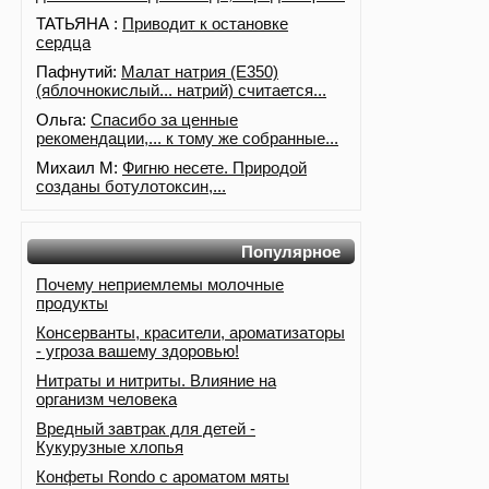
ТАТЬЯНА :
Приводит к остановке
сердца
Пафнутий:
Малат натрия (E350)
(яблочнокислый... натрий) считается...
Ольга:
Спасибо за ценные
рекомендации,... к тому же собранные...
Михаил М:
Фигню несете. Природой
созданы ботулотоксин,...
Популярное
Почему неприемлемы молочные
продукты
Консерванты, красители, ароматизаторы
- угроза вашему здоровью!
Нитраты и нитриты. Влияние на
организм человека
Вредный завтрак для детей -
Кукурузные хлопья
Конфеты Rondo с ароматом мяты