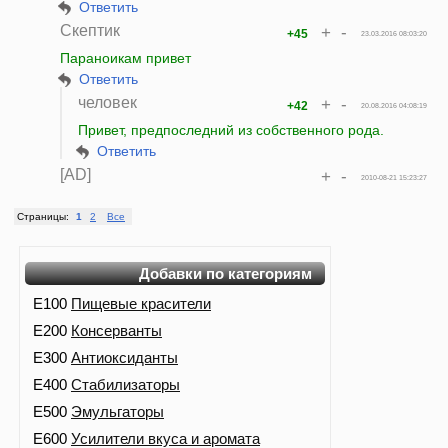
Ответить
Cкептик
+
-
+45
23.03.2016 08:03:20
Параноикам привет
Ответить
человек
+
-
+42
20.08.2016 04:08:19
Привет, предпоследний из собственного рода.
Ответить
[AD]
+
-
2010-08-21 15:23:27
Страницы:
1
2
Все
Добавки по категориям
E100
Пищевые красители
E200
Консерванты
E300
Антиоксиданты
E400
Стабилизаторы
E500
Эмульгаторы
E600
Усилители вкуса и аромата