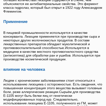
больших количествах
лизоцим
содержится в слюне, чем
объясняются ее антибактериальные свойства. Это фермент
класса гидролаз, который был открыт в 1922 году Александром
Флемингом.
Применение
В пищевой промышленности используется в качестве
консерванта.
Лизоцим
применяется при производстве сыра и
некоторых других молочнокислых продуктов. В составе
лекарственных препаратов обладает муколитической и
противовоспалительной способностью.Используется в
медицине в качестве местного противогнилостного средства
(антисептика) для обработки ран и ушибов. Используется при
производстве косметической продукции.
влияние на человека
Людям с хроническими заболеваниями стоит относиться к
использованию лизоцима с осторожностью. Есть сведения, что
повышенная концентрация этого вещества вызывает головные
боли, реже аллергические реакции.Сырьём для производства
Е-1105
могут быть белки яиц от генетически
модифицированных пород кур. Следовательно,
использование лизоцима
Е-1105
, полученного из ГМ, может