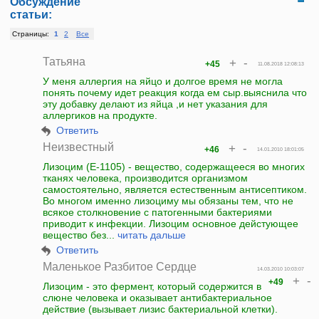
Обсуждение
статьи:
Страницы:
1
2
Все
Татьяна
+
-
+45
11.08.2018 12:08:13
У меня аллергия на яйцо и долгое время не могла
понять почему идет реакция когда ем сыр.выяснила что
эту добавку делают из яйца ,и нет указания для
аллергиков на продукте.
Ответить
Неизвестный
+
-
+46
14.01.2010 18:01:05
Лизоцим (E-1105) - вещество, содержащееся во многих
тканях человека, производится организмом
самостоятельно, является естественным антисептиком.
Во многом именно лизоциму мы обязаны тем, что не
всякое столкновение с патогенными бактериями
приводит к инфекции. Лизоцим основное дейстующее
вещество без...
читать дальше
Ответить
Маленькое Разбитое Сердце
14.03.2010 10:03:07
+
-
+49
Лизоцим - это фермент, который содержится в
слюне человека и оказывает антибактериальное
действие (вызывает лизис бактериальной клетки).