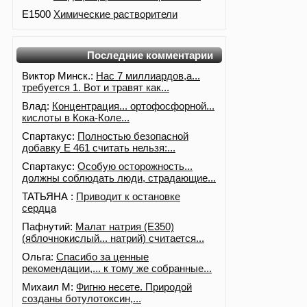
E1500
Химические растворители
Последние комментарии
Виктор Минск.:
Нас 7 миллиардов,а...
требуется 1. Вот и травят как...
Влад:
Концентрация... ортофосфорной...
кислоты в Кока-Коле...
Спартакус:
Полностью безопасной
добавку Е 461 считать нельзя:...
Спартакус:
Особую осторожность...
должны соблюдать люди, страдающие...
ТАТЬЯНА :
Приводит к остановке
сердца
Пафнутий:
Малат натрия (E350)
(яблочнокислый... натрий) считается...
Ольга:
Спасибо за ценные
рекомендации,... к тому же собранные...
Михаил М:
Фигню несете. Природой
созданы ботулотоксин,...