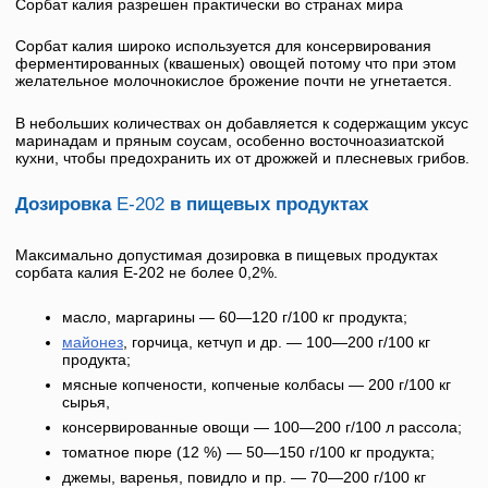
Сорбат калия разрешен практически во странах мира
Сорбат калия
широко используется для консервирования
ферментированных (квашеных) овощей потому что при этом
желательное молочнокислое брожение почти не угнетается.
В небольших количествах он добавляется к содержащим уксус
маринадам и пряным соусам, особенно восточноазиатской
кухни, чтобы предохранить их от дрожжей и плесневых грибов.
Дозировка
Е-202
в пищевых продуктах
Максимально допустимая дозировка в пищевых продуктах
сорбата калия
Е-202
не более 0,2%.
масло, маргарины — 60—120 г/100 кг продукта;
майонез
, горчица, кетчуп и др. — 100—200 г/100 кг
продукта;
мясные копчености, копченые колбасы — 200 г/100 кг
сырья,
консервированные овощи — 100—200 г/100 л рассола;
томатное пюре (12 %) — 50—150 г/100 кг продукта;
джемы, варенья, повидло и пр. — 70—200 г/100 кг