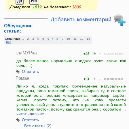
Да
Нет
Доверяют:
1812
, не доверяют:
3809
Добавить комментарий
Обсуждение
статьи:
Страницы:
1
2
3
4
5
6
7
8
9
10
11
12
13
Все
глаМУРка
+
-
+46
12.01.2013 12:01:00
да более-менее нормально ожидала хуже. также как
соль . :-)
Ответить
Роман
+
-
+51
08.01.2013 15:01:58
Лично я, когда покупаю более-менее натуральные
продукты, типа томатной пасты, выбираю ту, в составе
которой есть простые консерванты, например, сорбат
калия, просто потому, что не хочу провести
увлекательный день в туалете от отравления этой самой
томатной пастой, потому как хранится она с сорбатом ...
читать дальше
Ответить
↓ Все ответы (2)