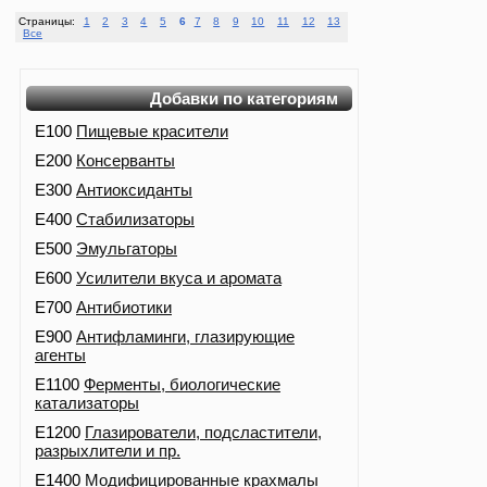
Страницы:
1
2
3
4
5
6
7
8
9
10
11
12
13
Все
Добавки по категориям
E100
Пищевые красители
E200
Консерванты
E300
Антиоксиданты
E400
Стабилизаторы
E500
Эмульгаторы
E600
Усилители вкуса и аромата
E700
Антибиотики
E900
Антифламинги, глазирующие
агенты
E1100
Ферменты, биологические
катализаторы
E1200
Глазирователи, подсластители,
разрыхлители и пр.
E1400
Модифицированные крахмалы