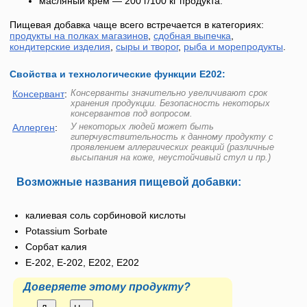
масляный крем — 200 г/100 кг продукта.
Пищевая добавка чаще всего встречается в категориях:
продукты на полках магазинов
,
сдобная выпечка
,
кондитерские изделия
,
сыры и творог
,
рыба и морепродукты
.
Свойства и технологические функции Е202:
Консерванты значительно увеличивают срок
Консервант
:
хранения продукции. Безопасность некоторых
консервантов под вопросом.
У некоторых людей может быть
Аллерген
:
гиперчувствительность к данному продукту с
проявлением аллергических реакций (различные
высыпания на коже, неустойчивый стул и пр.)
Возможные названия пищевой добавки:
калиевая соль сорбиновой кислоты
Potassium Sorbate
Сорбат калия
E-202, Е-202, Е202, E202
Доверяете этому продукту?