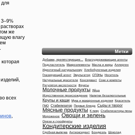
 для
и 3–9%
х растворах
том же
ющую влагу
ием
.
Метки
Добавки, препятствующие...
Влагоудерживающие агенты
 которая
Подсластитель
Макроэлементы
Масла и жиры
Аллерген
Идентичный натуральному
Хлебобулочные изделия
Глазирующий агент
Эмульгатор
СПЭНы
Носитель
 изделий,
Натуральные красители
Консервант
Соки и компоты
Регулятор кислотности
Фрукты
Молочные продукты
Яйца
Искусственное происхождение
Напитки безалкогольные
во всех
Крупы и каши
Мука и макаронные изделия
Краситель
Сыры и творог
Стабилизатор
ГМО
Первые блюда
Мясные продукты
К пиву
Стабилизаторы пены
Овощи и зелень
зинов
,
Мороженое
Орехи и сухофрукты
Кондитерские изделия
Сдобная выпечка
Антиоксидант
Бондюэль
Шоколад