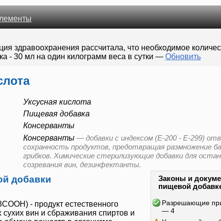
лементы
ция здравоохранения рассчитала, что необходимое количе
а - 30 мл на один килограмм веса в сутки
—
Обновить
слота
Уксусная кислота
Пищевая добавка
Консерванты
Консерванты
—
добавки с индексом (E-200 - E-299) от
сохранность продуктов, предотвращая размножение б
грибков. Химические стерилизующие добавки для остан
созревания вин, дезинфектанты.
ой добавки
Законы и докуме
пищевой добавк
Разрешающие пр
COOH) - продукт естественного
— 4
 сухих вин и сбраживания спиртов и