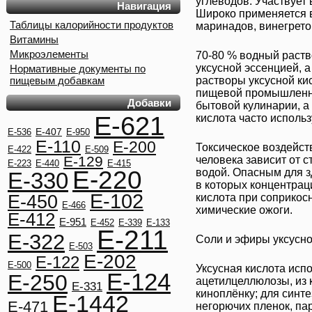
углеводов. Участвует
Навигация
Широко применяется в
Таблицы калорийности продуктов
маринадов, винегрето
Витамины
Микроэлементы
70-80 % водный раств
уксусной эссенцией, 
Нормативные документы по
пищевым добавкам
растворы уксусной ки
пищевой промышленн
Добавки
бытовой кулинарии, а
E-621
кислота
часто использ
E-407
E-536
E-950
E-110
E-200
Токсическое воздейс
E-422
E-509
E-129
человека зависит от 
E-223
E-440
E-415
E-220
водой. Опасным для з
E-330
в которых концентра
E-102
E-450
кислота
при соприкос
E-466
химические ожоги.
E-412
E-951
E-452
E-339
E-133
E-211
E-322
Соли и эфиры уксусно
E-503
E-202
E-122
E-500
Уксусная кислота
испо
E-124
E-250
ацетилцеллюлозы, из 
E-331
киноплёнку; для синт
E-1442
E-471
негорючих пленок, па