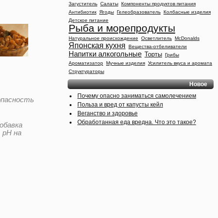
Загуститель
Салаты
Компоненты продуктов питания
Антибиотик
Ягоды
Гелеобразователь
Колбасные изделия
Детское питание
Рыба и морепродукты
Натуральное происхождение
Осветлитель
McDonalds
Японская кухня
Вещества-отбеливатели
Напитки алкогольные
Торты
Грибы
Ароматизатор
Мучные изделия
Усилитель вкуса и аромата
Структураторы
Новое
Почему опасно заниматься самолечением
опасность
Польза и вред от капусты кейл
Веганство и здоровье
Обработанная еда вредна. Что это такое?
обавка
 pH на