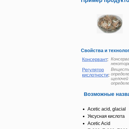
Пример продукто
Свойства и техноло
Консерв
Консервант
:
некотор
Веществ
Регулятор
определе
кислотности
:
щелочей
определе
Возможные назва
Acetic acid, glacial
Уксусная кислота
Acetic Acid