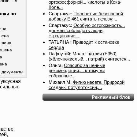
бавке— 9
ортофосфорной... кислоты в Кока-
Коле...
Спартакус:
Полностью безопасной
авки по
добавку Е 461 считать нельзя:...
Спартакус:
Особую осторожность...
ена
должны соблюдать люди,
страдающие...
шена
ТАТЬЯНА :
Приводит к остановке
ешена
сердца
ешена
Пафнутий:
Малат натрия (E350)
а
(яблочнокислый... натрий) считается...
ена
Ольга:
Спасибо за ценные
рекомендации,... к тому же
 документы
собранные...
я
уксусная
Михаил М:
Фигню несете. Природой
 сильные
созданы ботулотоксин,...
Рекламный блок
одстве
лей,