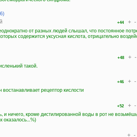
6)
й
+
-
+44
неоднократно от разных людей слышал, что постоянное пот
которых содержится уксусная кислота, отрицательно воздей
+
-
+48
исленький такой.
+
-
+46
н востанавливает рецептор кислости
+
-
+52
, и ничего, кроме дистилированной воды в рот не возьмёшь
к оказалось...%)
+
-