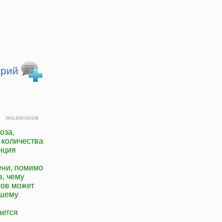
арий
29.01.2010 23:01:58
оза,
 количества
енция
ени, помимо
в, чему
тов может
йшему
ается