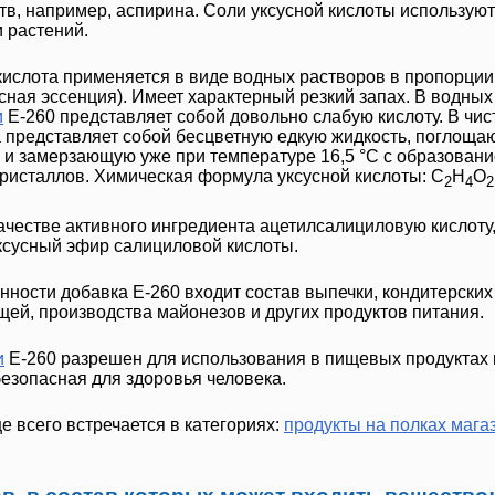
в, например, аспирина. Соли уксусной кислоты используют
 растений.
кислота
применяется в виде водных растворов в пропорци
усная эссенция). Имеет характерный резкий запах. В водны
и
Е-260
представляет собой довольно слабую кислоту. В чис
а
представляет собой бесцветную едкую жидкость, поглоща
и замерзающую уже при температуре 16,5 °C с образован
ристаллов. Химическая формула уксусной кислоты: C
H
O
2
4
2
ачестве активного ингредиента ацетилсалициловую кислоту,
ксусный эфир салициловой кислоты.
нности добавка
Е-260
входит состав выпечки, кондитерских
ей, производства майонезов и других продуктов питания.
и
Е-260
разрешен для использования в пищевых продуктах 
безопасная для здоровья человека.
 всего встречается в категориях:
продукты на полках мага