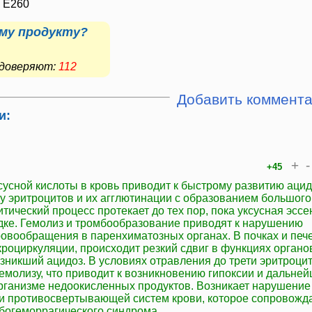
, Е260
му продукту?
е доверяют:
112
Добавить коммент
и:
+
-
+45
сусной кислоты в кровь приводит к быстрому развитию ацид
у эритроцитов и их агглютинации с образованием большого
тический процесс протекает до тех пор, пока уксусная эсс
удке. Гемолиз и тромбообразование приводят к нарушению
ровообращения в паренхиматозных органах. В почках и печ
роциркуляции, происходит резкий сдвиг в функциях органо
озникший ацидоз. В условиях отравления до трети эритроци
гемолизу, что приводит к возникновению гипоксии и дальне
рганизме недоокисленных продуктов. Возникает нарушение
 противосвертывающей систем крови, которое сопровожд
богеморрагического синдрома.