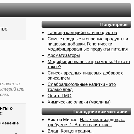
Популярное
ство
Таблица калорийности продуктов
Самые вредные и опасные продукты и
пищевые добавки. Генетически
модифицированные продукты питания
Ароматизаторы
Модифицированные крахмалы. Что это
такое?
Список вредных пищевых добавок с
описанием
вечают за
Слабоалкогольные напитки - это
только вред
актерий или
овки
Опять ГМО
Химические оливки (маслины)
нты о
Последние комментарии
е:
Виктор Минск.:
Нас 7 миллиардов,а...
именение
требуется 1. Вот и травят как...
Влад:
Концентрация...