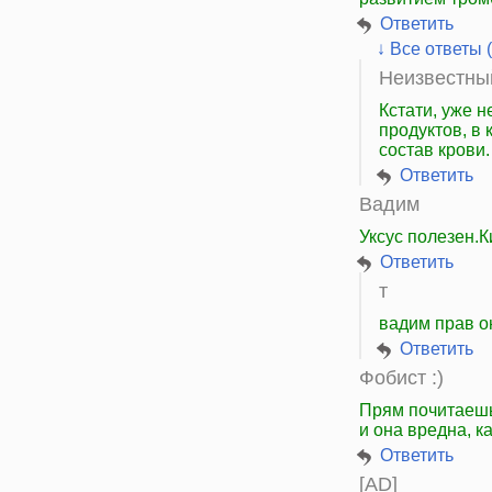
Ответить
↓ Все ответы (
Неизвестны
Кстати, уже 
продуктов, в 
состав крови.
Ответить
Вадим
Уксус полезен.К
Ответить
т
вадим прав о
Ответить
Фобист :)
Прям почитаешь
и она вредна, ка
Ответить
[AD]