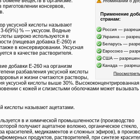
 в обмене веществ в организме.
Упоминаний о до
 приготовлении консервов,
в.
Применение доб
странам:
ор уксусной кислоты называют
Россия — разреш
а 3-6(9%) % — уксусом. Водные
слоты широко используются в
Украина — разре
ости (пищевая добавка
E-260
) и
Беларусь — разр
 также в консервировании.
Уксусная
Евросоюз — разр
уется в качестве растворителя.
США — разрешен
Канада — разреш
твие добавки
Е-260
на организм
степени разбавления уксусной кислоты
Просмотреть
доровья и жизни считаются растворы,
ция уксусной кислоты выше 30%. Высококонцентрированна
новении с кожей и слизистыми оболочками может вызывать
й кислоты называют ацетатами.
льзуется в и химической промышленности (производство
которой получают ацетатное волокно, органическое стекло,
еза красителей, медикаментов и сложных эфиров), в произв
рфюмерных продуктов, растворителей, при синтезе красите