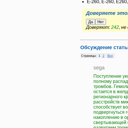
E-260, Е-260, E260
Доверяете это
Да
Нет
Доверяют:
242
, н
Обсуждение стать
Страницы:
1
2
Все
sega
Поступление ук
полному распад
тромбов. Гемоли
остается в жел
регионарного к
расстройств мик
способствует в
подвергнуться 
накоплению в о
свертывающей и
развитием тром