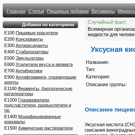
Главная
Статьи
Пищевые добавки
Витамины
Микроэ
Случайный факт:
Добавки по категориям
Всемирная организа
E100
Пищевые красители
жидкости для человек
E200
Консерванты
E300
Антиоксиданты
Уксусная ки
E400
Стабилизаторы
E500
Эмульгаторы
Название:
E600
Усилители вкуса и аромата
Тип:
E700
Антибиотики
Категория:
E900
Антифламинги, глазирующие
агенты
Описание группы:
E1100
Ферменты, биологические
катализаторы
E1200
Глазирователи,
подсластители, разрыхлители и
Описание пищев
пр.
E1400
Модифицированные
крахмалы
Уксусная кислота
(CH3
E1500
Химические растворители
скисания виноградных