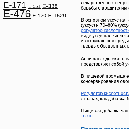
E-171
лекарственных вещест
E-338
E-551
борьбы с вредителями
E-476
E-1520
E-120
В основном
уксусная 
(уксус) и 70–80% (укс
регулятор кислотност
виде
уксусная кислот
из окружающей среды 
твердых бесцветных к
Аспирин содержит в к
представляет собой у
В пищевой промышле
консервирования овощ
Регулятор кислотност
странах, как добавка 
Пищевая добавка чаще
торты
.