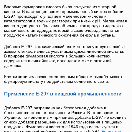
Впервые
фумаровая кислота
была получена из янтарной
кислоты. В настоящее время промышленный синтез добавки
Е-297
происходит с участием малеиновой кислоты и
катализаторов в водных растворах при низких рH. Малеиновая
кислота доступна в больших объемах, как продукт гидролиза
малеинового ангидрида, который в свою очередь является
продуктом каталитического окисления бензола и бутана.
Добавка
Е-297
, как химический элемент присутствует в любых
живых клетках, являясь участником цикла лимонной кислоты.
В природе
фумаровая кислота
в больших количествах
содержится в лишайниках, ирландском мхе и аптечной
дымянке.
Клетки кожи человека естественным образом вырабатывают
фумаровую кислоту под действием солнечного света.
Применение
Е-297
в пищевой промышленности
Добавка
Е-297
разрешена как безопасная добавка в
большинстве стран, в том числе и России. В то же время в
Украине, по непонятным причинам, добавка
Е-297
не входит в
список добавок разрешенных для использования в пищевых
продуктах.
Фумаровая кислота
с 1946 года используется в
качестве пищевой добавки - подкислителя
Е-297
.
Регулятор