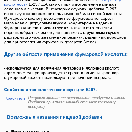
кислотности
Е-297
добавляют при изготовлении напитков,
леденцов и выпечки. В некоторых случаях, добавка
Е-297
используется как заменитель лимонной или винной кислоты.
Фумаровую кислоту добавляют во фруктовые консервы,
мармелад с цитрусовым вкусом, кондитерские изделия.
Фумаровая кислота
используется также в изготовлении
порошкообразных основ для напитков с фруктовым вкусом,
растворимого чая, жевательной резинки, различных порошков
для приготовления фруктовых десертов (желе).
Другие области применения фумаровой кислоты:
-используется для получения янтарной и яблочной кислот;
-применяется при производстве средств гигиены; -раствор
фумаровой кислоты используют при лечении псориаза.
Свойства и технологические функции Е297:
Пищевые красители окрашивают продукты и смеси.
Краситель
:
Придают привлекательный оттенок готовому
продукту.
Возможные названия пищевой добавки:
Фумаровая кислота