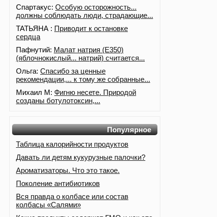
Спартакус:
Особую осторожность...
должны соблюдать люди, страдающие...
ТАТЬЯНА :
Приводит к остановке
сердца
Пафнутий:
Малат натрия (E350)
(яблочнокислый... натрий) считается...
Ольга:
Спасибо за ценные
рекомендации,... к тому же собранные...
Михаил М:
Фигню несете. Природой
созданы ботулотоксин,...
Популярное
Таблица калорийности продуктов
Давать ли детям кукурузные палочки?
Ароматизаторы. Что это такое.
Поколение антибиотиков
Вся правда о колбасе или состав
колбасы «Салями»