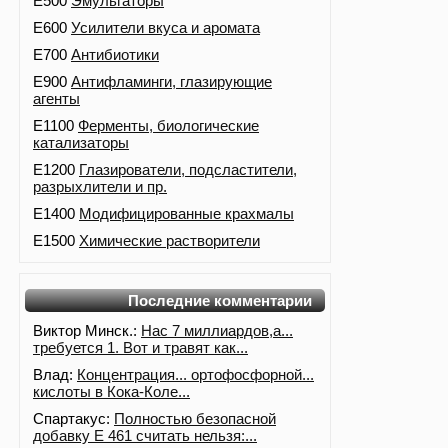
E500
Эмульгаторы
E600
Усилители вкуса и аромата
E700
Антибиотики
E900
Антифламинги, глазирующие
агенты
E1100
Ферменты, биологические
катализаторы
E1200
Глазирователи, подсластители,
разрыхлители и пр.
E1400
Модифицированные крахмалы
E1500
Химические растворители
Последние комментарии
Виктор Минск.:
Нас 7 миллиардов,а...
требуется 1. Вот и травят как...
Влад:
Концентрация... ортофосфорной...
кислоты в Кока-Коле...
Спартакус:
Полностью безопасной
добавку Е 461 считать нельзя:...