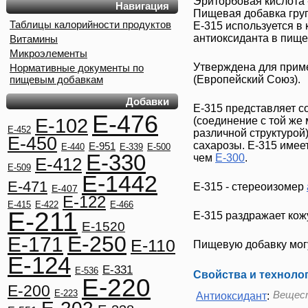
Эриторбовая кислота
Навигация
Пищевая добавка груп
Таблицы калорийности продуктов
Е-315
используется в 
антиоксиданта в пище
Витамины
Микроэлементы
Утверждена для прим
Нормативные документы по
пищевым добавкам
(Европейский Союз).
Добавки
E-315
представляет с
E-476
E-102
(соединение с той же
E-452
различной структурой
E-450
сахарозы.
E-315
имеет
E-951
E-440
E-339
E-500
E-330
чем
E-300
.
E-412
E-509
E-1442
E-471
E-315
- стереоизомер
E-407
E-122
E-415
E-422
E-466
E-211
E-315
раздражает кожу
E-1520
E-250
E-171
E-110
Пищевую добавку могу
E-124
E-331
E-536
Свойства и техноло
E-220
E-200
E-223
Вещест
Антиоксидант
: