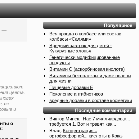
Популярное
.
—
Вся правда о колбасе или состав
колбасы «Салями»
Вредный завтрак для детей -
Кукурузные хлопья
Генетически модифицированные
продукты
Витамин С (аскорбиновая кислота)
Витамины бесполезны и даже опасны
для жизни
9) защищают
Пищевые добавки Е
ения цвета.
Поколение антибиотиков
иновая
вредные добавки в составе косметики
, не
ровые и
Последние комментарии
Виктор Минск.:
Нас 7 миллиардов,а...
нты о
требуется 1. Вот и травят как...
е:
Влад:
Концентрация...
ортофосфорной... кислоты в Кока-
именение