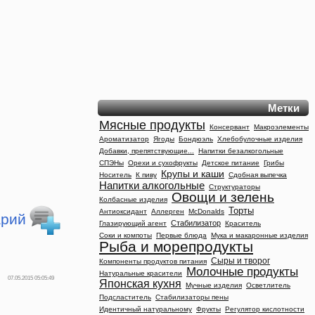
Метки
Мясные продукты
Консервант
Макроэлементы
Ароматизатор
Ягоды
Бондюэль
Хлебобулочные изделия
Добавки, препятствующие...
Напитки безалкогольные
СПЭНы
Орехи и сухофрукты
Детское питание
Грибы
Крупы и каши
Носитель
К пиву
Сдобная выпечка
Напитки алкогольные
Структураторы
Овощи и зелень
Колбасные изделия
Торты
Антиоксидант
Аллерген
McDonalds
арий
Стабилизатор
Глазирующий агент
Краситель
Соки и компоты
Первые блюда
Мука и макаронные изделия
Рыба и морепродукты
Сыры и творог
Компоненты продуктов питания
Молочные продукты
Натуральные красители
07.05.2015 05:05:49
Японская кухня
Мучные изделия
Осветлитель
Подсластитель
Стабилизаторы пены
Идентичный натуральному
Фрукты
Регулятор кислотности