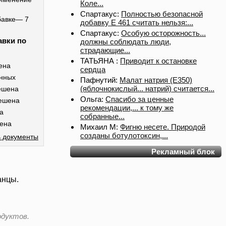
Коле...
Спартакус:
Полностью безопасной
бавке— 7
добавку Е 461 считать нельзя:...
Спартакус:
Особую осторожность...
авки по
должны соблюдать люди,
страдающие...
ТАТЬЯНА :
Приводит к остановке
ена
сердца
анных
Пафнутий:
Малат натрия (E350)
(яблочнокислый... натрий) считается...
ешена
Ольга:
Спасибо за ценные
ешена
рекомендации,... к тому же
а
собранные...
ена
Михаил М:
Фигню несете. Природой
созданы ботулотоксин,...
 документы
Рекламный блок
анцы.
одуктов.