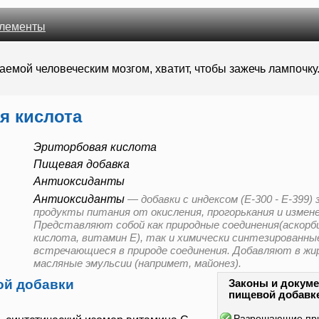
лементы
емой человеческим мозгом, хватит, чтобы зажечь лампочку
я кислота
Эриторбовая кислота
Пищевая добавка
Антиоксиданты
Антиоксиданты
—
добавки с индексом (E-300 - E-39
продукты питания от окисления, прогорькания и измен
Представляют собой как природные соединения(аскорб
кислота, витамин Е), так и химически синтезированные
встречающиеся в природе соединения. Добавляют в жи
масляные эмульсии (напримет, майонез).
ой добавки
Законы и докуме
пищевой добавк
Разрешающие пр