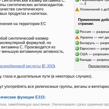
- синтетический изомер витамина С.
— 3
пы синтетических антиоксидантов.
качестве синтетического
Упоминаний о до
вых продуктах и напитках.
Применение доб
странам:
енения на территории ЕС
Россия — разреш
Украина — нет д
обой синтетический изомер
 молекулярной формулой, но
Беларусь — разр
) витамина С. Производится из
Евросоюз — разр
 меньшую витаминную активность,
США — разрешен
Канада — разреш
аскорбиновой кислоты
(
E-300
).
Просмотреть
, глаза и дыхательные пути (в некоторых случаях).
т употреблять все религиозные группы, веганы и вегетари
гические функции Е315:
ва, замедляющие окисление. Увеличивают сроки хранения пр