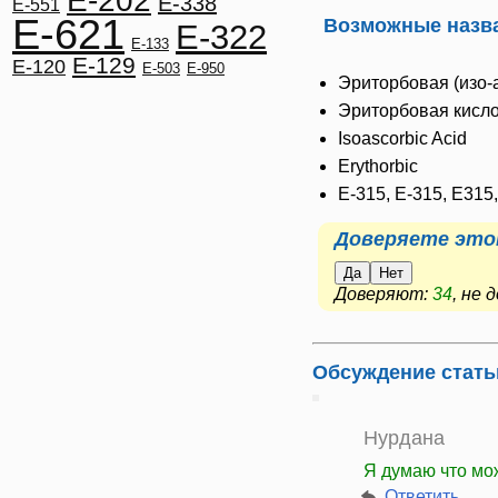
E-202
E-338
E-551
E-621
Возможные назва
E-322
E-133
E-129
E-120
E-503
E-950
Эриторбовая (изо-
Эриторбовая кисл
Isoascorbic Acid
Erythorbic
E-315, Е-315, Е315
Доверяете это
Да
Нет
Доверяют:
34
, не
Обсуждение стать
Нурдана
Я думаю что мо
Ответить