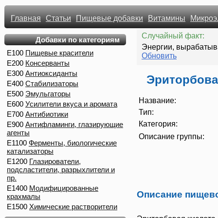
Главная
Статьи
Пищевые добавки
Витамины
Микроэ
Случайный факт:
Добавки по категориям
Энергии, вырабатыва
E100
Пищевые красители
Обновить
E200
Консерванты
E300
Антиоксиданты
Эриторбова
E400
Стабилизаторы
E500
Эмульгаторы
Название:
E600
Усилители вкуса и аромата
Тип:
E700
Антибиотики
Категория:
E900
Антифламинги, глазирующие
агенты
Описание группы:
E1100
Ферменты, биологические
катализаторы
E1200
Глазирователи,
подсластители, разрыхлители и
пр.
E1400
Модифицированные
Описание пищев
крахмалы
E1500
Химические растворители