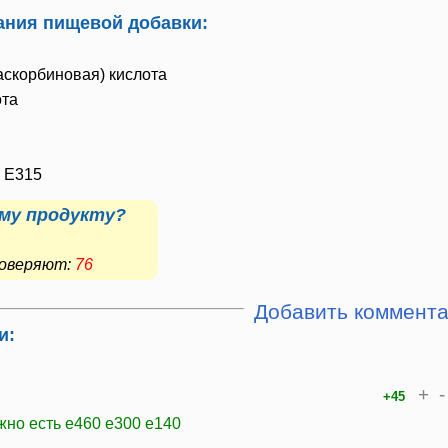
ния пищевой добавки:
аскорбиновая) кислота
ота
, E315
му продукту?
 доверяют:
76
Добавить коммент
и:
+
-
+45
жно есть е460 е300 е140