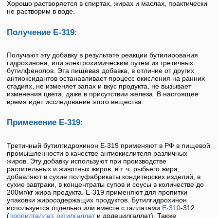
Хорошо растворяется в спиртах, жирах и маслах, практически
не растворим в воде.
Получение Е-319:
Получают эту добавку в результате реакции бутилирования
гидрохинона, или электрохимическим путем из третичных
бутилфенолов. Эта пищевая добавка, в отличие от других
антиоксидантов останавливает процесс окисления на ранних
стадиях, не изменяет запах и вкус продукта, не вызывает
изменения цвета, даже в присутствии железа. В настоящее
время идет исследование этого вещества.
Применение Е-319:
Третичный бутилгидрохинон
E-319
применяют в РФ в пищевой
промышленности в качестве антиокислителя различных
жиров. Эту добавку используют при производстве
растительных и животных жиров, в т. ч. рыбьего жира,
добавляют в сухие полуфабрикаты кондитерских изделий, в
сухие завтраки, в концентраты супов и соусы в количестве до
200мг/кг жира продукта.
E-319
применяют для пропитки
упаковки жиросодержащих продуктов.
Бутилгидрохинон
используется отдельно или вместе с галлатами
E-310
-312
(
пропилгаллат
,
октилгаллат
и додецилгаллат). Также