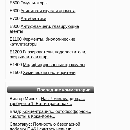
E500
Эмульгаторы
E600
Усилители вкуса и аромата
E700
Антибиотики
E900
Антифламинги, глазирующие
агенты
E1100
Ферменты, биологические
катализаторы
E1200
Глазирователи, подсластители,
разрыхлители и пр.
E1400
Модифицированные крахмалы
E1500
Химические растворители
Последние комментарии
Виктор Минск.:
Нас 7 миллиардов,а...
требуется 1. Вот и травят как...
Влад:
Концентрация... ортофосфорной...
кислоты в Кока-Коле...
Спартакус:
Полностью безопасной
добавку Е 461 считать нельзя:...