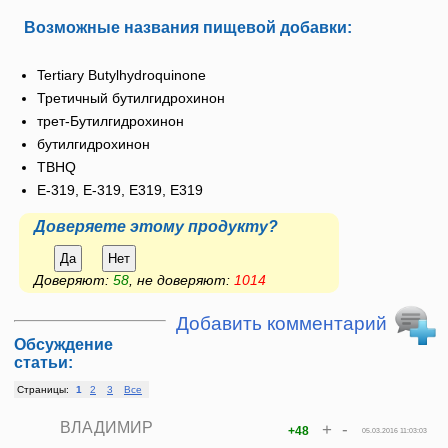
Возможные названия пищевой добавки:
Tertiary Butylhydroquinone
Третичный бутилгидрохинон
трет-Бутилгидрохинон
бутилгидрохинон
TBHQ
E-319, Е-319, Е319, E319
Доверяете этому продукту?
Да
Нет
Доверяют:
58
, не доверяют:
1014
Добавить комментарий
Обсуждение
статьи:
Страницы:
1
2
3
Все
ВЛАДИМИР
+
-
+48
05.03.2016 11:03:03