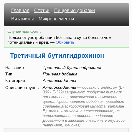
Главная
Статьи
Пищевые добавки
Витамины
Микроэлементы
Случайный факт:
Польза от употребления 50г вина в сутки больше чем
потенциальный вред.
—
Обновить
Третичный бутилгидрохинон
Название:
Третичный бутилгидрохинон
Тип:
Пищевая добавка
Категория:
Антиоксиданты
Антиоксиданты
Описание группы:
—
добавки с индексом (E-
300 - E-399) защищают продукты питания
от окисления, прогорькания и изменения
цвета. Представляют собой как природные
соединения(аскорбиновая кислота, витамин
Е), так и химически синтезированные, не
встречающиеся в природе соединения.
Добавляют в жировые и масляные эмульсии
(напримет, майонез).