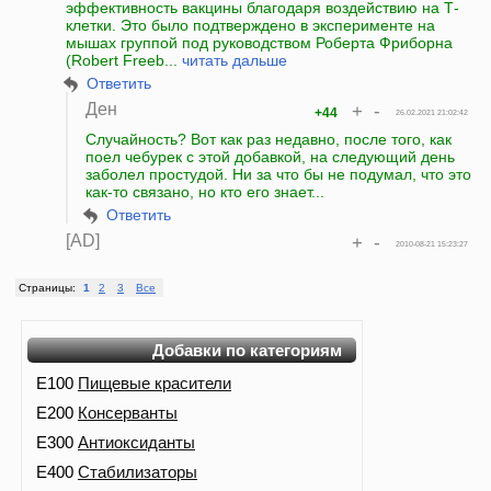
эффективность вакцины благодаря воздействию на Т-
клетки. Это было подтверждено в эксперименте на
мышах группой под руководством Роберта Фриборна
(Robert Freeb...
читать дальше
Ответить
Ден
+
-
+44
26.02.2021 21:02:42
Случайность? Вот как раз недавно, после того, как
поел чебурек с этой добавкой, на следующий день
заболел простудой. Ни за что бы не подумал, что это
как-то связано, но кто его знает...
Ответить
[AD]
+
-
2010-08-21 15:23:27
Страницы:
1
2
3
Все
Добавки по категориям
E100
Пищевые красители
E200
Консерванты
E300
Антиоксиданты
E400
Стабилизаторы