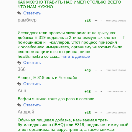
КАК МОЖНО ТРАВИТЬ НАС ИМЕЯ СТОЛЬКО ВСЕГО
ЧТО НАМ НУЖНО....
Ответить
рамблер
+
-
+45
09.04.2019 17:04:32
Исследователи провели эксперимент на грызунах:
добавка Е-319 подавляла 2 типа иммунных клеток — Т-
помощников и Т-киллеров. Этот процесс приводил
к ослаблению иммунитета, организму животных было
сложнее защититься от гриппа, пишет
health.mail.ru со ссы...
читать дальше
Ответить
366
+
-
+46
15.01.2019 13:01:09
А еще , Е-319 есть и Чокопайе.
Ответить
Анн
+
-
+48
27.04.2016 00:04:12
Вафли яшкино тоже два раза в составе
Ответить
Андрей
+
-
+45
12.04.2019 14:04:24
Обычная пищевая добавка, называемая трет-
бутилгидрохинон (tBHQ) или E319, подавляет иммунный
ответ организма на вирус гриппа, а также снижает