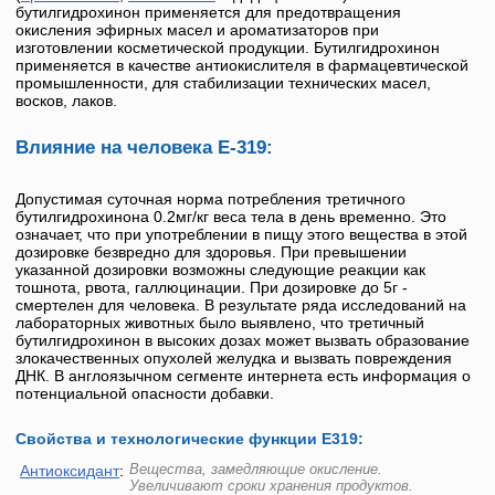
бутилгидрохинон
применяется для предотвращения
окисления эфирных масел и ароматизаторов при
изготовлении косметической продукции.
Бутилгидрохинон
применяется в качестве антиокислителя в фармацевтической
промышленности, для стабилизации технических масел,
восков, лаков.
Влияние на человека Е-319:
Допустимая суточная норма потребления третичного
бутилгидрохинона 0.2мг/кг веса тела в день временно. Это
означает, что при употреблении в пищу этого вещества в этой
дозировке безвредно для здоровья. При превышении
указанной дозировки возможны следующие реакции как
тошнота, рвота, галлюцинации. При дозировке до 5г -
смертелен для человека. В результате ряда исследований на
лабораторных животных было выявлено, что
третичный
бутилгидрохинон
в высоких дозах может вызвать образование
злокачественных опухолей желудка и вызвать повреждения
ДНК. В англоязычном сегменте интернета есть информация о
потенциальной опасности добавки.
Свойства и технологические функции Е319:
Вещества, замедляющие окисление.
Антиоксидант
:
Увеличивают сроки хранения продуктов.