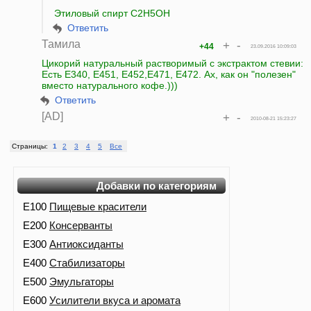
Этиловый спирт С2Н5ОН
Ответить
Тамила
+
-
+44
23.09.2016 10:09:03
Цикорий натуральный растворимый с экстрактом стевии:
Есть Е340, Е451, Е452,Е471, Е472. Ах, как он "полезен"
вместо натурального кофе.)))
Ответить
[AD]
+
-
2010-08-21 15:23:27
Страницы:
1
2
3
4
5
Все
Добавки по категориям
E100
Пищевые красители
E200
Консерванты
E300
Антиоксиданты
E400
Стабилизаторы
E500
Эмульгаторы
E600
Усилители вкуса и аромата