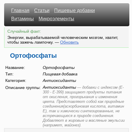
Главная
Статьи
Пищевые добавки
Витамины
Микроэлементы
Случайный факт:
Энергии, вырабатываемой человеческим мозгом, хватит,
чтобы зажечь лампочку.
—
Обновить
Ортофосфаты
Название:
Ортофосфаты
Тип:
Пищевая добавка
Категория:
Антиоксиданты
Антиоксиданты
Описание группы:
—
добавки с индексом (E-
300 - E-399) защищают продукты питания
от окисления, прогорькания и изменения
цвета. Представляют собой как природные
соединения(аскорбиновая кислота, витамин
Е), так и химически синтезированные, не
встречающиеся в природе соединения.
Добавляют в жировые и масляные эмульсии
(напримет, майонез).