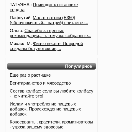
ТАТЬЯНА :
Приводит к остановке
сердца
Пафнутий:
Малат натрия (E350)
(яблочнокислый... натрий) считается...
Ольга:
Спасибо за ценные
рекомендации,... к тому же собранные...
Михаил М:
Фигню несете. Природой
созданы ботулотоксин,...
Популярное
Еще раз о растишке
Вегитарианство и мясоедство
Состав колбас: если вы любите колбасу
- не читайте это!
Ислам и употребление пищевых
добавок. Происхождение пищевых
добавок
Консерванты, красители, ароматизаторы
- угроза вашему здоровью!