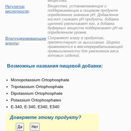
вещества.
Вещества, устанавливающие и
Регулятор
поддерживающие в пищевом продукте
кислотности
:
определенное значение pH. Добавление
кислот снижает pH продукта, добавка
щелочей увеличивает его, а добавка
буферных веществ поддерживает pH на
определенном уровне.
Сохраняют влагу в продуктах,
Влагоудерживающие
препятствуют их высыханию. Широко
агенты
:
применяются в мясоперерабатывающей
промышленности для увеличения веса
готовых изделий.
Возможные названия пищевой добавки:
Monopotassium Ortophosphate
Tripotassium Ortophosphate
Dipotassium Ortophosphate
Potassium Ortophosphates
E-340, Е-340, Е340, E340
Доверяете этому продукту?
Да
Нет