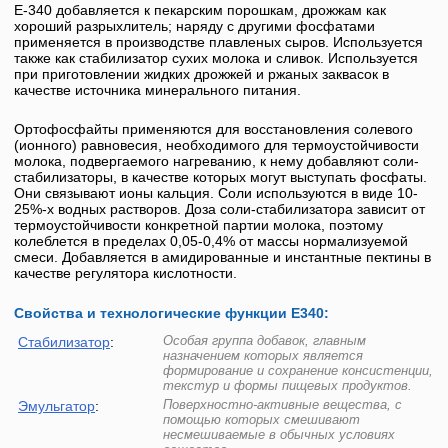
Е-340
добавляется к пекарским порошкам, дрожжам как
хороший разрыхлитель; наряду с другими фосфатами
применяется в производстве плавленых сыров. Используется
также как стабилизатор сухих молока и сливок. Используется
при приготовлении жидких дрожжей и ржаных заквасок в
качестве источника минерального питания.
Ортофосфайты применяются для восстановления солевого
(ионного) равновесия, необходимого для термоустойчивости
молока, подвергаемого нагреванию, к нему добавляют соли-
стабилизаторы, в качестве которых могут выступать фосфаты.
Они связывают ионы кальция. Соли используются в виде 10-
25%-х водных растворов. Доза соли-стабилизатора зависит от
термоустойчивости конкретной партии молока, поэтому
колеблется в пределах 0,05-0,4% от массы нормализуемой
смеси. Добавляется в амидированные и инстантные пектины в
качестве регулятора кислотности.
Свойства и технологические функции Е340:
Особая группа добавок, главным
Стабилизатор
:
назначением которых является
формирование и сохранение консистенции,
текстур и формы пищевых продуктов.
Поверхностно-активные вещества, с
Эмульгатор
:
помощью которых смешивают
несмешиваемые в обычных условиях