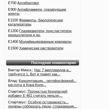
E700
Антибиотики
E900
Антифламинги, глазирующие
агенты
E1100
Ферменты, биологические
катализаторы
E1200
Глазирователи, подсластители,
разрыхлители и пр.
E1400
Модифицированные крахмалы
E1500
Химические растворители
Последние комментарии
Виктор Минск.:
Нас 7 миллиардов,а...
требуется 1. Вот и травят как...
Влад:
Концентрация... ортофосфорной...
кислоты в Кока-Коле...
Спартакус:
Полностью безопасной
добавку Е 461 считать нельзя:...
Спартакус:
Особую осторожность...
должны соблюдать люди, страдающие...