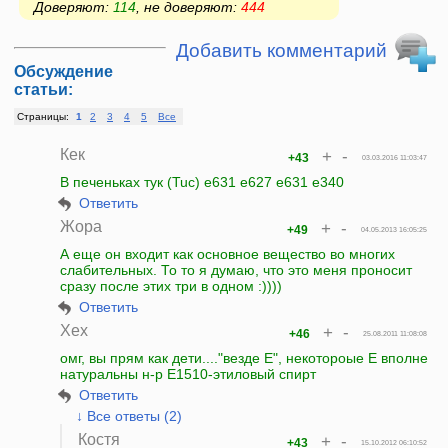
Доверяют:
114
, не доверяют:
444
Добавить комментарий
Обсуждение
статьи:
Страницы:
1
2
3
4
5
Все
Кек
+
-
+43
03.03.2016 11:03:47
В печеньках тук (Tuc) е631 е627 е631 е340
Ответить
Жора
+
-
+49
04.05.2013 16:05:25
А еще он входит как основное вещество во многих
слабительных. То то я думаю, что это меня проносит
сразу после этих три в одном :))))
Ответить
Хех
+
-
+46
25.08.2011 11:08:08
омг, вы прям как дети...."везде Е", некотороые Е вполне
натуральны н-р Е1510-этиловый спирт
Ответить
↓ Все ответы (2)
Костя
+
-
+43
15.10.2012 06:10:52