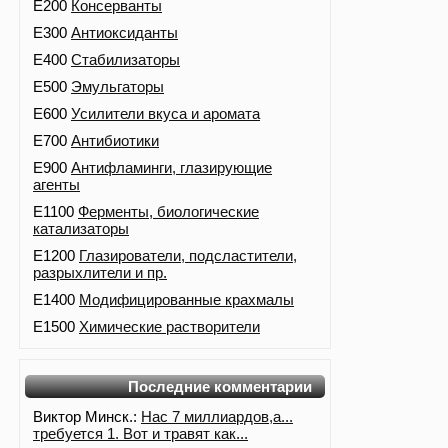
E200
Консерванты
E300
Антиоксиданты
E400
Стабилизаторы
E500
Эмульгаторы
E600
Усилители вкуса и аромата
E700
Антибиотики
E900
Антифламинги, глазирующие
агенты
E1100
Ферменты, биологические
катализаторы
E1200
Глазирователи, подсластители,
разрыхлители и пр.
E1400
Модифицированные крахмалы
E1500
Химические растворители
Последние комментарии
Виктор Минск.:
Нас 7 миллиардов,а...
требуется 1. Вот и травят как...