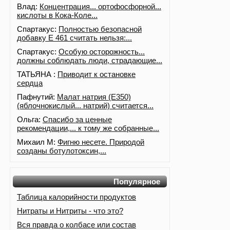
Влад:
Концентрация... ортофосфорной...
кислоты в Кока-Коле...
Спартакус:
Полностью безопасной
добавку Е 461 считать нельзя:...
Спартакус:
Особую осторожность...
должны соблюдать люди, страдающие...
ТАТЬЯНА :
Приводит к остановке
сердца
Пафнутий:
Малат натрия (E350)
(яблочнокислый... натрий) считается...
Ольга:
Спасибо за ценные
рекомендации,... к тому же собранные...
Михаил М:
Фигню несете. Природой
созданы ботулотоксин,...
Популярное
Таблица калорийности продуктов
Нитраты и Нитриты - что это?
Вся правда о колбасе или состав