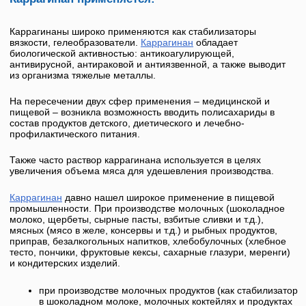
Каррагинаны широко применяются как стабилизаторы
вязкости, гелеобразователи.
Каррагинан
обладает
биологической активностью: антикоагулирующей,
антивирусной, антираковой и антиязвенной, а также выводит
из организма тяжелые металлы.
На пересечении двух сфер применения – медицинской и
пищевой – возникла возможность вводить полисахариды в
состав продуктов детского, диетического и лечебно-
профилактического питания.
Также часто раствор каррагинана используется в целях
увеличения объема мяса для удешевления производства.
Каррагинан
давно нашел широкое применение в пищевой
промышленности. При производстве молочных (шоколадное
молоко, щербеты, сырные пасты, взбитые сливки и т.д.),
мясных (мясо в желе, консервы и т.д.) и рыбных продуктов,
приправ, безалкогольных напитков, хлебобулочных (хлебное
тесто, пончики, фруктовые кексы, сахарные глазури, меренги)
и кондитерских изделий.
при производстве молочных продуктов (как стабилизатор
в шоколадном молоке, молочных коктейлях и продуктах