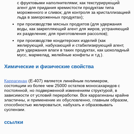
с фруктовыми наполнителями; как текстурирующий
агент для придания кремистости продуктам типа
мороженного и сливок; для контроля за кристаллизацией
льда в замороженных продуктах);
при производстве мясных продуктов (для удержания
воды, как закрепляющий агент для жиров, устраняющий
их разделение; для приготовления рассолов);
при производстве кондитерских изделий (как
желирующий, набухающий и стабилизирующий агент,
для удержания влаги в таких продуктах, как шоколадный
мусс, мармелад, желейные конфеты и т.д.).
Химические и физические свойства
Каррагинан
(
Е-407
) является линейным полимером,
состоящим из более чем 25000 остатков моносахаридов с
постоянной, но подверженной изменениям структурой, в
зависимости от условий переработки. Все каррагинаны крайне
эластичны, и применение их обусловленно, главным образом,
способностью желироваться, набухать и образовывать
суспензии.
ссылки