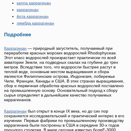
каппа каррагинан
каррагинан
йота каррагинан
лямбда каррагинан
Подробнее
Каррагинан
— природный загуститель, получаемый при
переработке красных морских водорослей Rhodophyceae.
Этот класс водорослей произрастает практически по всей
акватории Земли, на подводных скалах на глубине до трех
метров. Вследствие того, что водоросли быстрее растут в
теплой воде, основным местом выращивания и сбора
являются Филиппинские острова, Индонезия, побережье
Чили, Франции, Канады и США. В этих странах выращивание,
сбор и первичная обработка красных водорослей поставлено
на промышленную основу. Основательный подход к сбору
сырья определяет в дальнейшем качество получаемых
каррагинанов.
Каррагинан
был открыт в конце IX века, но до сих пор
сохраняется исследовательский и практический интерес в его
изучении. Первые фабрики по промышленному производству
каррагинана были построены в США в середине 30-х годов
прошлого столетия. В мире сегодня известно болеЕ-3000