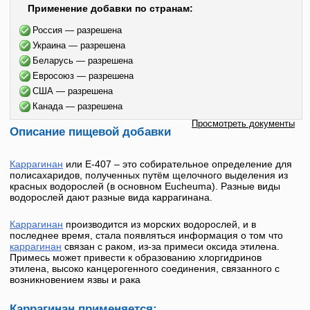
Применение добавки по странам:
Россия — разрешена
Украина — разрешена
Беларусь — разрешена
Евросоюз — разрешена
США — разрешена
Канада — разрешена
Просмотреть документы
Описание пищевой добавки
Каррагинан
или
Е-407
– это собирательное определение для
полисахаридов, полученных путём щелочного выделения из
красных водорослей (в основном Eucheuma). Разные виды
водорослей дают разные вида каррагинана.
Каррагинан
производится из морских водорослей, и в
последнее время, стала появляться информация о том что
каррагинан
связан с раком, из-за примеси оксида этилена.
Примесь может привести к образованию хлоргидринов
этилена, высоко канцерогенного соединения, связанного с
возникновением язвы и рака
Каррагинан применяется: