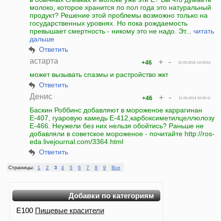
молоко, которое хранится по пол года это натуральный
продукт? Решение этой проблемы возможно только на
государственных уровнях. Но пока рождаемость
превышает смертность - никому это не надо. Эт...
читать
дальше
Ответить
астарта
+
-
+46
15.03.2015 14:03:52
может вызывать спазмы и растройство жкт
Ответить
Денис
+
-
+46
21.05.2014 20:05:11
Баскин Роббинс добавляют в мороженое каррагинан
Е-407, гуаровую камедь Е-412,карбоксиметилцеллюлозу
Е-466. Неужели без них нельзя обойтись? Раньше не
добавляли в советское мороженое - почитайте http://ros-
eda.livejournal.com/3364.html
Ответить
Страницы:
1
2
3
4
5
6
7
8
9
Все
Добавки по категориям
E100
Пищевые красители