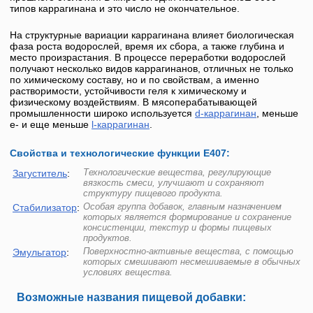
типов каррагинана и это число не окончательное.
На структурные вариации каррагинана влияет биологическая
фаза роста водорослей, время их сбора, а также глубина и
место произрастания. В процессе переработки водорослей
получают несколько видов каррагинанов, отличных не только
по химическому составу, но и по свойствам, а именно
растворимости, устойчивости геля к химическому и
физическому воздействиям. В мясоперабатывающей
промышленности широко используется
d-каррагинан
, меньше
e- и еще меньше
l-
каррагинан
.
Свойства и технологические функции Е407:
Технологические вещества, регулирующие
Загуститель
:
вязкость смеси, улучшают и сохраняют
структуру пищевого продукта.
Особая группа добавок, главным назначением
Стабилизатор
:
которых является формирование и сохранение
консистенции, текстур и формы пищевых
продуктов.
Поверхностно-активные вещества, с помощью
Эмульгатор
:
которых смешивают несмешиваемые в обычных
условиях вещества.
Возможные названия пищевой добавки: