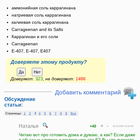
аммонийная соль каррагинана
натриевая соль каррагинана
калиевая соль каррагинана
Carrageenan and its Salts
Каррагинан и его соли
Carrageenan
E-407, Е-407, E407
Доверяете этому продукту?
Да
Нет
Доверяют:
323
, не доверяют:
1486
Добавить комментарий
Обсуждение
статьи:
Страницы:
1
2
3
4
5
6
7
8
9
Все
+
-
Наталья
+40
24.12.2014 12:12:42
Читаю вот про готовить дома и думаю, а как? Если даже
в обычных сливках и молоке уже эти Е? Вы что думаете