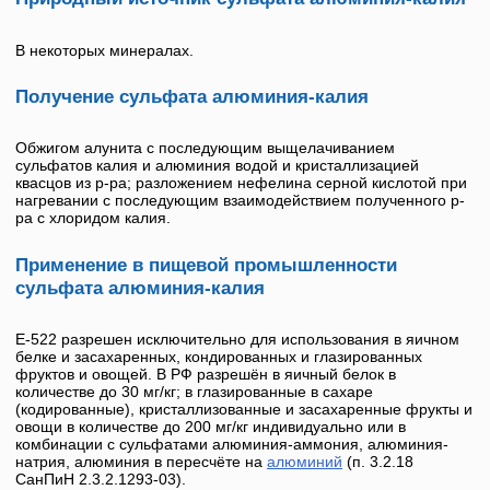
В некоторых минералах.
Получение сульфата алюминия-калия
Обжигом алунита с последующим выщелачиванием
сульфатов калия и алюминия водой и кристаллизацией
квасцов из р-ра; разложением нефелина серной кислотой при
нагревании с последующим взаимодействием полученного р-
ра с хлоридом калия.
Применение в пищевой промышленности
сульфата алюминия-калия
Е-522
разрешен исключительно для использования в яичном
белке и засахаренных, кондированных и глазированных
фруктов и овощей. В РФ разрешён в яичный белок в
количестве до 30 мг/кг; в глазированные в сахаре
(кодированные), кристаллизованные и засахаренные фрукты и
овощи в количестве до 200 мг/кг индивидуально или в
комбинации с сульфатами алюминия-аммония, алюминия-
натрия, алюминия в пересчёте на
алюминий
(п. 3.2.18
СанПиН 2.3.2.1293-03).