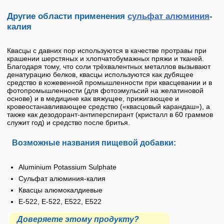
Другие области применения
сульфат алюминия
-
калия
Квасцы с давних пор используются в качестве протравы при
крашении шерстяных и хлопчатобумажных пряжи и тканей.
Благодаря тому, что соли трёхвалентных металлов вызывают
денатурацию белков, квасцы используются как дубящее
средство в кожевенной промышленности при квасцевании и в
фотопромышленности (для фотоэмульсий на желатиновой
основе) и в медицине как вяжущее, прижигающее и
кровеостанавливающее средство («квасцовый карандаш»), а
также как дезодорант-антиперспирант (кристалл в 60 граммов
служит год) и средство после бритья.
Возможные названия пищевой добавки:
Aluminium Potassium Sulphate
Сульфат алюминия-калия
Квасцы алюмокалдиевые
E-522, Е-522, Е522, E522
Доверяете этому продукту?