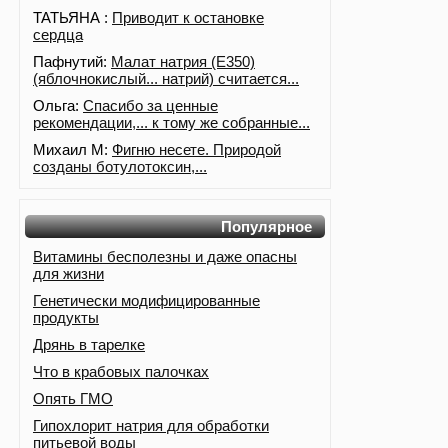
ТАТЬЯНА :
Приводит к остановке
сердца
Пафнутий:
Малат натрия (E350)
(яблочнокислый... натрий) считается...
Ольга:
Спасибо за ценные
рекомендации,... к тому же собранные...
Михаил М:
Фигню несете. Природой
созданы ботулотоксин,...
Популярное
Витамины бесполезны и даже опасны
для жизни
Генетически модифицированные
продукты
Дрянь в тарелке
Что в крабовых палочках
Опять ГМО
Гипохлорит натрия для обработки
питьевой воды