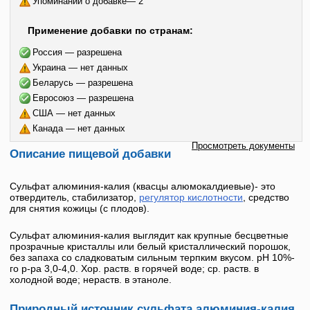
Упоминаний о добавке— 2
Применение добавки по странам:
Россия — разрешена
Украина — нет данных
Беларусь — разрешена
Евросоюз — разрешена
США — нет данных
Канада — нет данных
Просмотреть документы
Описание пищевой добавки
Сульфат алюминия-калия
(
квасцы алюмокалдиевые
)- это
отвердитель, стабилизатор,
регулятор кислотности
, средство
для снятия кожицы (с плодов).
Сульфат алюминия-калия
выглядит как крупные бесцветные
прозрачные кристаллы или белый кристаллический порошок,
без запаха со сладковатым сильным терпким вкусом. рН 10%-
го р-ра 3,0-4,0. Хор. раств. в горячей воде; ср. раств. в
холодной воде; нераств. в этаноле.
Природный источник сульфата алюминия-калия