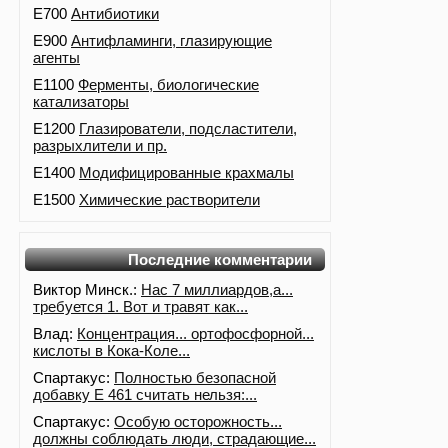
E700
Антибиотики
E900
Антифламинги, глазирующие
агенты
E1100
Ферменты, биологические
катализаторы
E1200
Глазирователи, подсластители,
разрыхлители и пр.
E1400
Модифицированные крахмалы
E1500
Химические растворители
Последние комментарии
Виктор Минск.:
Нас 7 миллиардов,а...
требуется 1. Вот и травят как...
Влад:
Концентрация... ортофосфорной...
кислоты в Кока-Коле...
Спартакус:
Полностью безопасной
добавку Е 461 считать нельзя:...
Спартакус:
Особую осторожность...
должны соблюдать люди, страдающие...